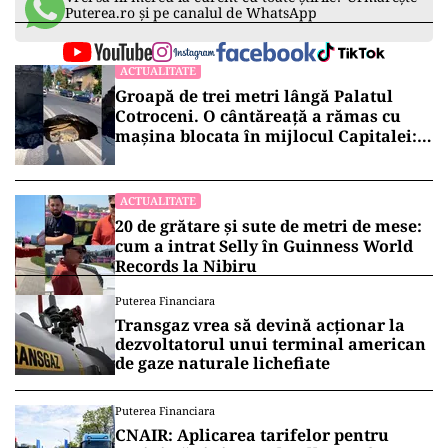
Puterea.ro și pe canalul de WhatsApp
ACTUALITATE
Groapă de trei metri lângă Palatul
Cotroceni. O cântăreață a rămas cu
mașina blocata în mijlocul Capitalei:
„Am căzut în groapa asta”
ACTUALITATE
20 de grătare și sute de metri de mese:
cum a intrat Selly în Guinness World
Records la Nibiru
Puterea Financiara
Transgaz vrea să devină acționar la
dezvoltatorul unui terminal american
de gaze naturale lichefiate
Puterea Financiara
CNAIR: Aplicarea tarifelor pentru