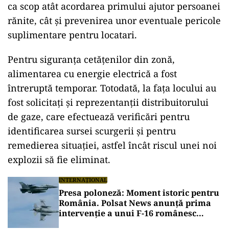
ca scop atât acordarea primului ajutor persoanei
rănite, cât și prevenirea unor eventuale pericole
suplimentare pentru locatari.
Pentru siguranța cetățenilor din zonă,
alimentarea cu energie electrică a fost
întreruptă temporar. Totodată, la fața locului au
fost solicitați și reprezentanții distribuitorului
de gaze, care efectuează verificări pentru
identificarea sursei scurgerii și pentru
remedierea situației, astfel încât riscul unei noi
explozii să fie eliminat.
INTERNAȚIONAL
Presa poloneză: Moment istoric pentru
România. Polsat News anunță prima
intervenție a unui F-16 românesc
împotriva unei drone în spațiul aerian