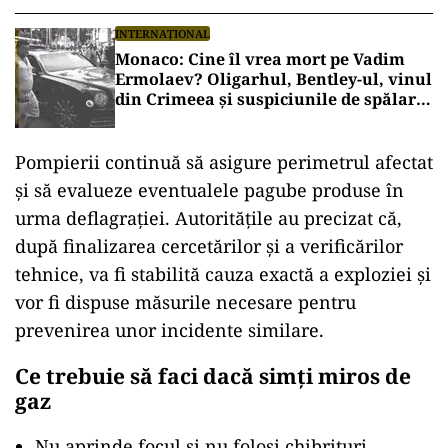
NATO
INTERNAȚIONAL
Monaco: Cine îl vrea mort pe Vadim
Ermolaev? Oligarhul, Bentley-ul, vinul
din Crimeea și suspiciunile de spălare
de bani
Pompierii continuă să asigure perimetrul afectat
și să evalueze eventualele pagube produse în
urma deflagrației. Autoritățile au precizat că,
după finalizarea cercetărilor și a verificărilor
tehnice, va fi stabilită cauza exactă a exploziei și
vor fi dispuse măsurile necesare pentru
prevenirea unor incidente similare.
Ce trebuie să faci dacă simți miros de
gaz
Nu aprinde focul și nu folosi chibrituri,