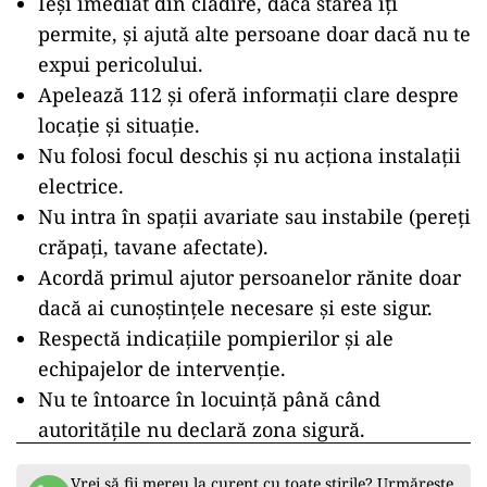
Ieși imediat din clădire, dacă starea îți
permite, și ajută alte persoane doar dacă nu te
expui pericolului.
Apelează 112 și oferă informații clare despre
locație și situație.
Nu folosi focul deschis și nu acționa instalații
electrice.
Nu intra în spații avariate sau instabile (pereți
crăpați, tavane afectate).
Acordă primul ajutor persoanelor rănite doar
dacă ai cunoștințele necesare și este sigur.
Respectă indicațiile pompierilor și ale
echipajelor de intervenție.
Nu te întoarce în locuință până când
autoritățile nu declară zona sigură.
Vrei să fii mereu la curent cu toate știrile? Urmărește