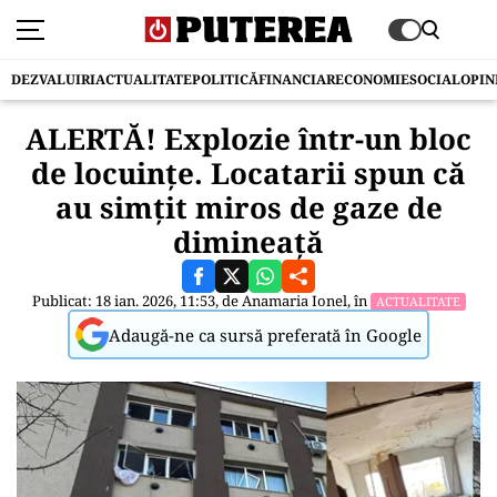
DEZVALUIRI
ACTUALITATE
POLITICĂ
FINANCIAR
ECONOMIE
SOCIAL
OPIN
ALERTĂ! Explozie într-un bloc
de locuinţe. Locatarii spun că
au simțit miros de gaze de
dimineață
Publicat: 18 ian. 2026, 11:53, de
Anamaria Ionel
, în
ACTUALITATE
Adaugă-ne ca sursă preferată în Google