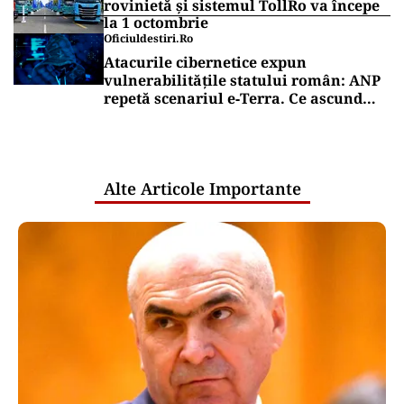
rovinietă și sistemul TollRo va începe
la 1 octombrie
Oficiuldestiri.ro
Atacurile cibernetice expun
vulnerabilitățile statului român: ANP
repetă scenariul e‑Terra. Ce ascund
comunicările oficiale și cine răspunde
pentru mentenanța IT a instituțiilor
publice
Alte Articole Importante