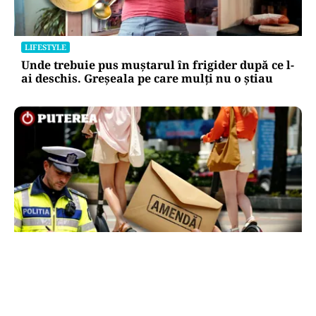
LIFESTYLE
Unde trebuie pus muștarul în frigider după ce l-
ai deschis. Greșeala pe care mulți nu o știau
LIFESTYLE
Locul din România unde trotinetele vor fi
interzise în parcuri. Cine riscă amenzi de până