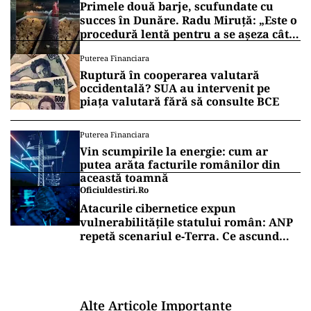
Primele două barje, scufundate cu
succes în Dunăre. Radu Miruță: „Este o
procedură lentă pentru a se așeza cât
mai bine”
Puterea Financiara
Ruptură în cooperarea valutară
occidentală? SUA au intervenit pe
piața valutară fără să consulte BCE
Puterea Financiara
Vin scumpirile la energie: cum ar
putea arăta facturile românilor din
această toamnă
Oficiuldestiri.ro
Atacurile cibernetice expun
vulnerabilitățile statului român: ANP
repetă scenariul e‑Terra. Ce ascund
comunicările oficiale și cine răspunde
pentru mentenanța IT a instituțiilor
publice
Alte Articole Importante