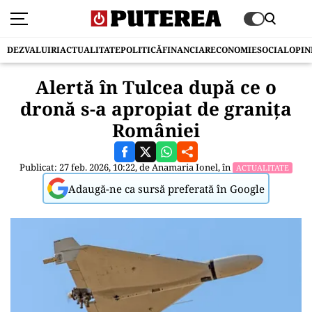
DEZVALUIRI
ACTUALITATE
POLITICĂ
FINANCIAR
ECONOMIE
SOCIAL
OPIN
Alertă în Tulcea după ce o
dronă s-a apropiat de granița
României
Publicat: 27 feb. 2026, 10:22, de
Anamaria Ionel
, în
ACTUALITATE
Adaugă-ne ca sursă preferată în Google