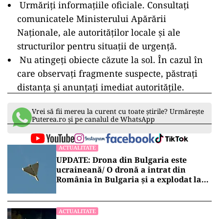
Urmăriți informațiile oficiale. Consultați
comunicatele Ministerului Apărării
Naționale, ale autorităților locale și ale
structurilor pentru situații de urgență.
Nu atingeți obiecte căzute la sol. În cazul în
care observați fragmente suspecte, păstrați
distanța și anunțați imediat autoritățile.
Vrei să fii mereu la curent cu toate știrile? Urmărește
Puterea.ro și pe canalul de WhatsApp
ACTUALITATE
UPDATE: Drona din Bulgaria este
ucraineană/ O dronă a intrat din
România în Bulgaria şi a explodat la
100 de metri de graniţă
ACTUALITATE