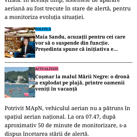
aeriană au fost trecute în stare de alertă, pentru
a monitoriza evoluția situației.
POLITICĂ
Maia Sandu, acuzații pentru cei care
vor să o suspende din funcție.
Președinta spune că inițiativa e
coordonată de Rusia
ACTUALITATE
Coșmar la malul Mării Negre: o dronă
a explodat pe plajă, printre oamenii
veniți în vacanță
Potrivit MApN, vehiculul aerian nu a pătruns în
spațiul aerian național. La ora 07.47, după
aproximativ 50 de minute de monitorizare, s-a
dispus încetarea stării de alertă.