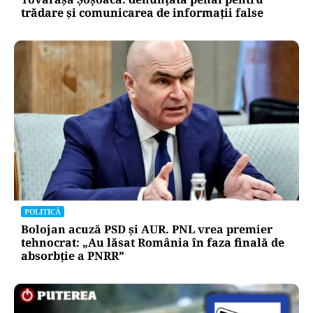
POLITICĂ
Tovarășa Șoșoacă: denunțată penal pentru
trădare și comunicarea de informații false