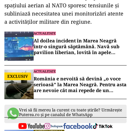
ad
Acțiunile recente ale Rusiei în apropierea
spațiului aerian al NATO sporesc tensiunile și
subliniază necesitatea unei monitorizări atente
a activităților militare din regiune.
ACTUALITATE
Al doilea incident în Marea Neagră