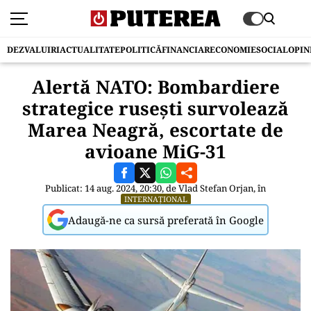
DEZVALUIRI
ACTUALITATE
POLITICĂ
FINANCIAR
ECONOMIE
SOCIAL
OPIN
Alertă NATO: Bombardiere
strategice rusești survolează
Marea Neagră, escortate de
avioane MiG-31
Publicat: 14 aug. 2024, 20:30, de
Vlad Stefan Orjan
, în
INTERNAȚIONAL
Adaugă-ne ca sursă preferată în Google