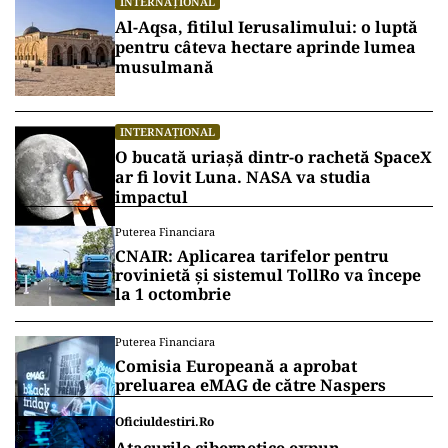
într-o singură săptămână. Navă sub
pavilion liberian, lovită în apele
României
ACTUALITATE
EXCLUSIV
România e nevoită să devină „o voce
serioasă” la Marea Neagră. Pentru asta
are nevoie cât mai repede de un
submarin și patru corvete moderne
Vrei să fii mereu la curent cu toate știrile? Urmărește
Puterea.ro și pe canalul de WhatsApp
INTERNAȚIONAL
Al-Aqsa, fitilul Ierusalimului: o luptă
pentru câteva hectare aprinde lumea
musulmană
INTERNAȚIONAL