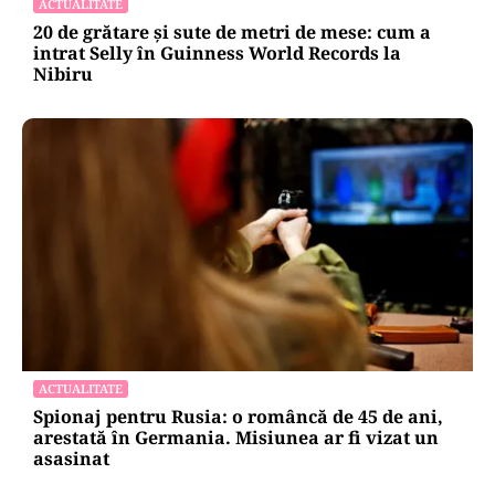
mijlocul Capitalei: „Am căzut în groapa asta”
ACTUALITATE
20 de grătare și sute de metri de mese: cum a
intrat Selly în Guinness World Records la
Nibiru