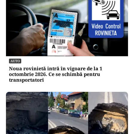
POLITICĂ
Bolojan acuză PSD și AUR. PNL vrea premier
tehnocrat: „Au lăsat România în faza finală de
absorbţie a PNRR”