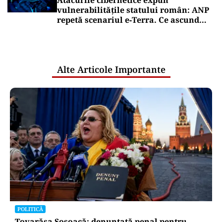
O bucată uriașă dintr-o rachetă SpaceX
ar fi lovit Luna. NASA va studia
impactul
Puterea Financiara
CNAIR: Aplicarea tarifelor pentru
rovinietă și sistemul TollRo va începe
la 1 octombrie
Puterea Financiara
Comisia Europeană a aprobat
preluarea eMAG de către Naspers
Oficiuldestiri.ro
Atacurile cibernetice expun
vulnerabilitățile statului român: ANP
repetă scenariul e‑Terra. Ce ascund
comunicările oficiale și cine răspunde
pentru mentenanța IT a instituțiilor
publice
Alte Articole Importante