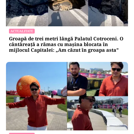
AUTO
Noua rovinietă intră în vigoare de la 1
octombrie 2026. Ce se schimbă pentru
transportatori
ACTUALITATE
Groapă de trei metri lângă Palatul Cotroceni. O
cântăreață a rămas cu mașina blocata în