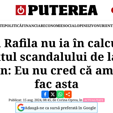
TE
POLITICĂ
FINANCIAR
ECONOMIE
SOCIAL
OPINII
ZVONURI
IN
Rafila nu ia în calc
tul scandalului de l
n: Eu nu cred că am
fac asta
Publicat: 15 aug. 2024, 08:45, de
Corina Oprea
, în
ACTUALITATE
Adaugă-ne ca sursă preferată în Google