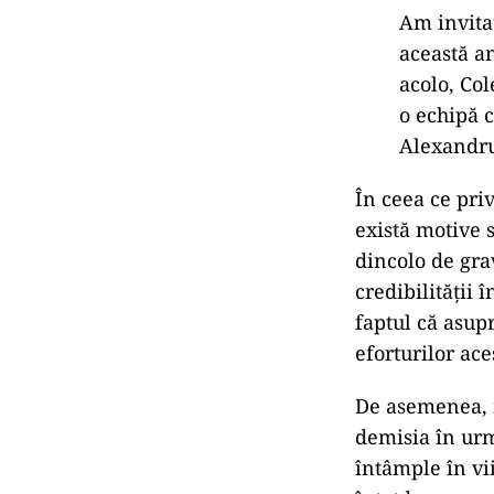
Am invitat
această an
acolo, Co
o echipă c
Alexandru
În ceea ce pri
există motive s
dincolo de grav
credibilității 
faptul că asupr
eforturilor ace
De asemenea, m
demisia în urm
întâmple în vii