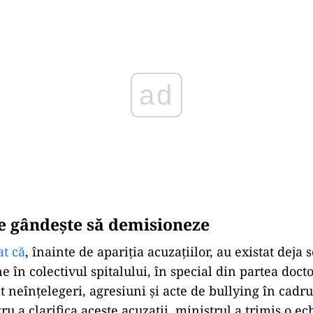
Play
se gândește să demisioneze
at că
, înainte de apariția acuzațiilor, au existat deja s
e în colectivul spitalului, în special din partea docto
t neînțelegeri, agresiuni și acte de bullying în cadru
u a clarifica aceste acuzații, ministrul a trimis o ec