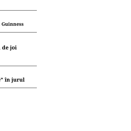
în Guinness
 de joi
” în jurul