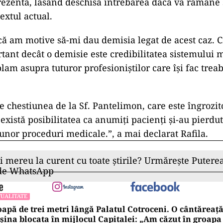
ezentă, lăsând deschisă întrebarea dacă va rămâne 
extul actual.
că am motive să-mi dau demisia legat de acest caz. C
ant decât o demisie este credibilitatea sistemului m
lam asupra tuturor profesioniștilor care își fac treaba
e chestiunea de la Sf. Pantelimon, care este îngrozit
există posibilitatea ca anumiți pacienți și-au pierdut
unor proceduri medicale.”, a mai declarat Rafila.
ii mereu la curent cu toate știrile? Urmărește Puterea
 de WhatsApp
UALITATE
apă de trei metri lângă Palatul Cotroceni. O cântăreaț
ina blocata în mijlocul Capitalei: „Am căzut în groapa