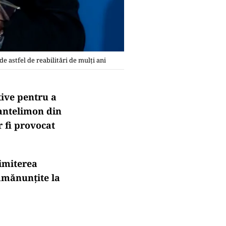
e astfel de reabilitări de mulţi ani
tive pentru a
Pantelimon din
 fi provocat
rimiterea
 amănunțite la