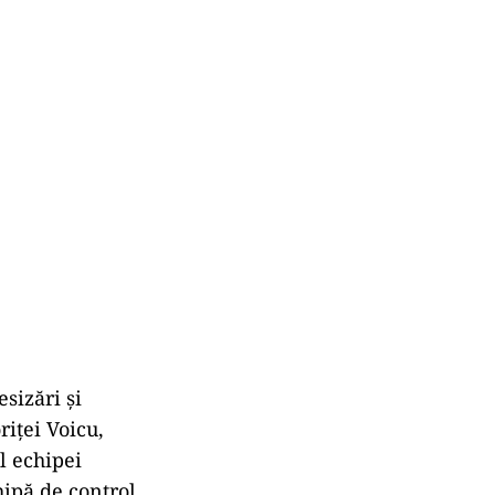
esizări și
riței Voicu,
l echipei
hipă de control