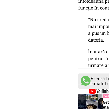
întotdeauna pr
funcție în cont
”Nu cred 
mai import
a pus un b
datoria.
În afară d
pentru că 
urmare a 
Vrei să f
canalul
ACT
Gro
maș