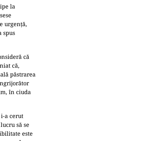
ipe la
nsese
e urgență,
a spus
onsideră că
niat că,
ială păstrarea
îngrijorător
am, în ciuda
i-a cerut
 lucru să se
ibilitate este