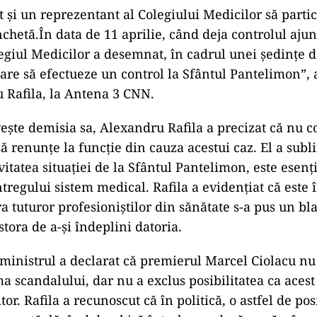
 și un reprezentant al Colegiului Medicilor să partic
chetă.În data de 11 aprilie, când deja controlul aju
legiul Medicilor a desemnat, în cadrul unei ședințe d
are să efectueze un control la Sfântul Pantelimon”, 
 Rafila, la Antena 3 CNN.
vește demisia sa, Alexandru Rafila a precizat că nu c
ă renunțe la funcție din cauza acestui caz. El a subli
itatea situației de la Sfântul Pantelimon, este esenț
întregului sistem medical. Rafila a evidențiat că este 
a tuturor profesioniștilor din sănătate s-a pus un bl
stora de a-și îndeplini datoria.
inistrul a declarat că premierul Marcel Ciolacu nu 
a scandalului, dar nu a exclus posibilitatea ca acest
tor. Rafila a recunoscut că în politică, o astfel de pos