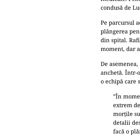
condusă de Luc
Pe parcursul a
plângerea pena
din spital. Raf
moment, dar a 
De asemenea, a
anchetă. Într-
o echipă care 
”În moment
extrem de
morțile s
detalii d
facă o plâ