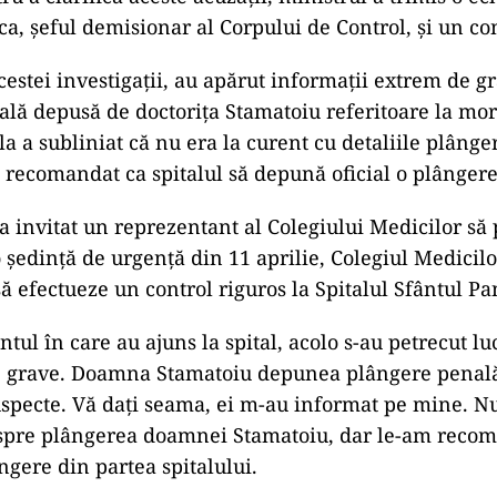
a, șeful demisionar al Corpului de Control, și un con
cestei investigații, au apărut informații extrem de gr
lă depusă de doctorița Stamatoiu referitoare la mor
ila a subliniat că nu era la curent cu detaliile plânger
recomandat ca spitalul să depună oficial o plângere 
 invitat un reprezentant al Colegiului Medicilor să p
o ședință de urgență din 11 aprilie, Colegiul Medici
să efectueze un control riguros la Spitalul Sfântul P
ul în care au ajuns la spital, acolo s-au petrecut lu
 grave. Doamna Stamatoiu depunea plângere penală
uspecte. Vă dați seama, ei m-au informat pe mine. N
espre plângerea doamnei Stamatoiu, dar le-am recom
ngere din partea spitalului.