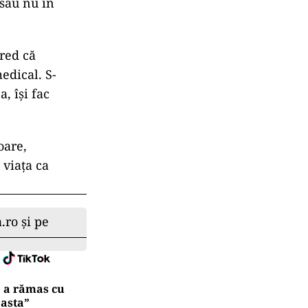
sau nu în
red că
edical. S-
, își fac
oare,
 viața ca
.ro și pe
ă a rămas cu
 asta”