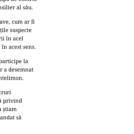
silier al său.
ave, cum ar fi
țile suspecte
ii în acel
în acest sens.
articipe la
lor a desemnat
antelimon.
cruri
 privind
u știam
andat să