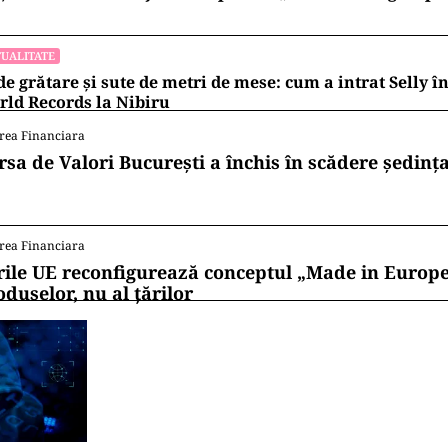
UALITATE
de grătare și sute de metri de mese: cum a intrat Selly 
ld Records la Nibiru
rea Financiara
rsa de Valori București a închis în scădere ședința
rea Financiara
rile UE reconfigurează conceptul „Made in Europe
oduselor, nu al țărilor