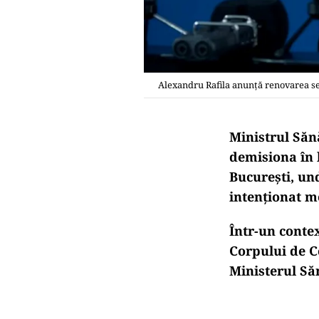
Alexandru Rafila anunță renovarea secț
Ministrul Săn
demisiona în 
București, un
intenționat m
Într-un conte
Corpului de C
Ministerul Săn