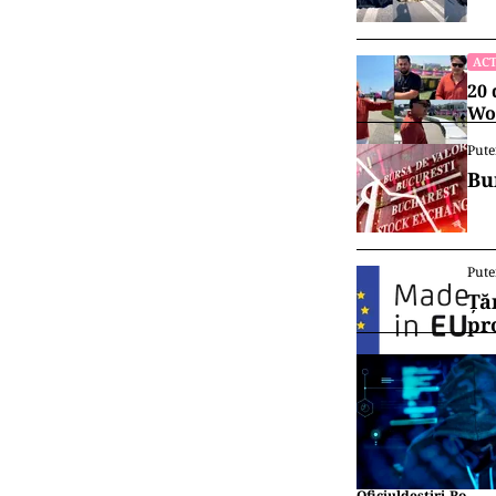
ACT
20 
Wor
Pute
Bu
Pute
Ță
pr
Oficiuldestiri.ro