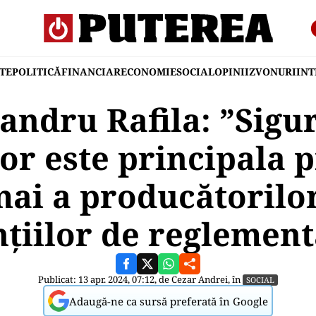
TE
POLITICĂ
FINANCIAR
ECONOMIE
SOCIAL
OPINII
ZVONURI
IN
andru Rafila: ”Sigu
lor este principala 
i a producătorilor,
țiilor de reglemen
Publicat: 13 apr. 2024, 07:12, de
Cezar Andrei
, în
SOCIAL
Adaugă-ne ca sursă preferată în Google