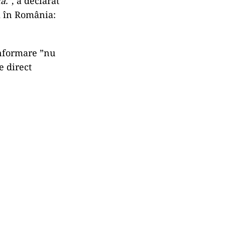
ă.”
, a declarat
i în România:
informare ”nu
e direct