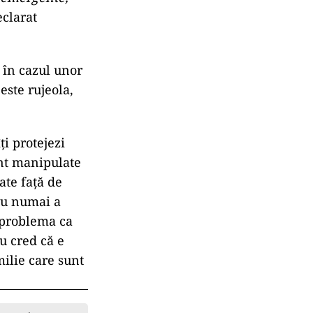
eclarat
 în cazul unor
este rujeola,
ți protejezi
unt manipulate
ate față de
 nu numai a
e problema ca
u cred că e
milie care sunt