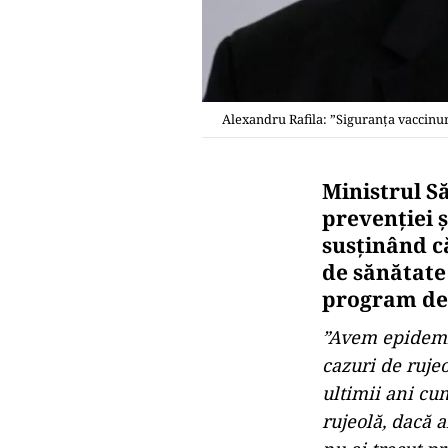
Alexandru Rafila: ”Siguranța vaccinur
Ministrul S
prevenției 
susținând că
de sănătate 
program de 
”Avem epidemie
cazuri de rujeo
ultimii ani cu
rujeolă, dacă a