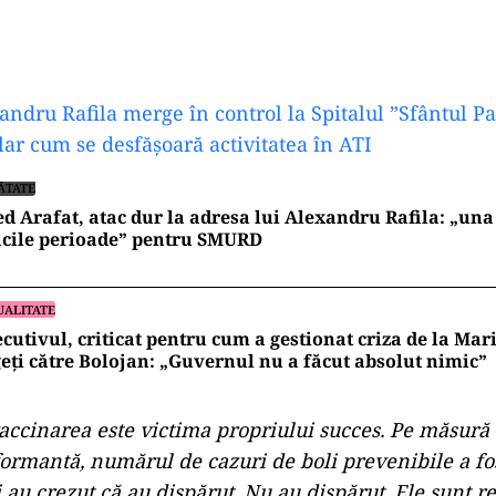
andru Rafila merge în control la Spitalul ”Sfântul P
clar cum se desfășoară activitatea în ATI
ĂTATE
d Arafat, atac dur la adresa lui Alexandru Rafila: „una
icile perioade” pentru SMURD
UALITATE
cutivul, criticat pentru cum a gestionat criza de la Mari
eți către Bolojan: „Guvernul nu a făcut absolut nimic”
accinarea este victima propriului succes. Pe măsură
formantă, numărul de cazuri de boli prevenibile a fo
 au crezut că au dispărut. Nu au dispărut. Ele sunt 