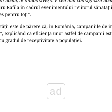
rin boală, te îmbolnăvești. E cea mai contagioasă boal
ru Rafila în cadrul evenimentului ”Viitorul sănătăţi
es pentru toţi”.
tății este de părere că, în România, campaniile de 
”, explicând că eficiența unor astfel de campanii est
cu gradul de receptivitate a populației.
Play