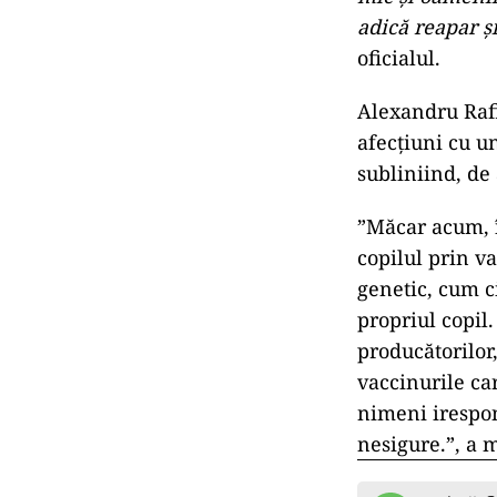
adică reapar ș
oficialul.
Alexandru Rafi
afecțiuni cu un
subliniind, de 
”Măcar acum, în
copilul prin v
genetic, cum ci
propriul copil
producătorilor
vaccinurile ca
nimeni irespon
nesigure.”, a m