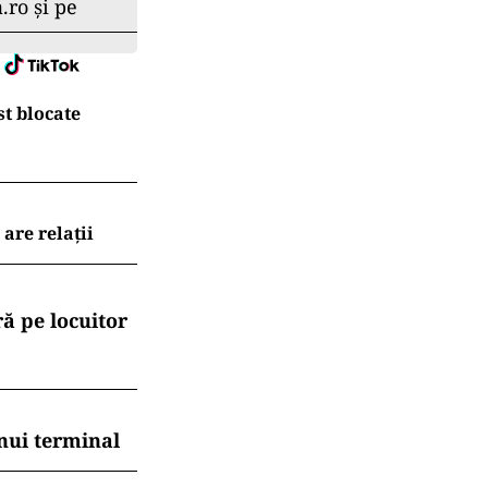
.ro și pe
t blocate
are relații
ă pe locuitor
nui terminal