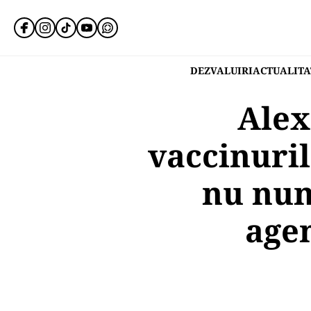
DEZVALUIRI
ACTUALITA
Alex
vaccinuri
nu numa
agen