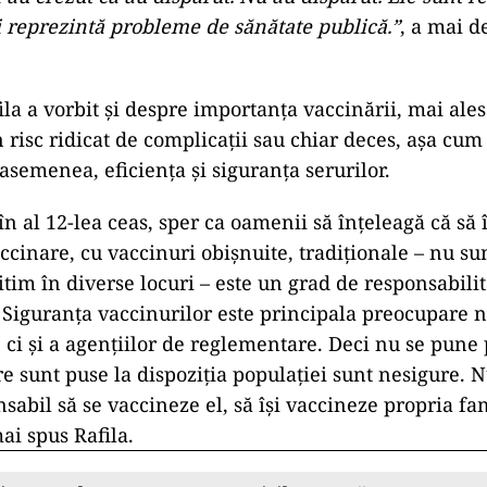
i reprezintă probleme de sănătate publică.”
, a mai d
la a vorbit și despre importanța vaccinării, mai ales
 risc ridicat de complicații sau chiar deces, așa cum 
asemenea, eficiența și siguranța serurilor.
 al 12-lea ceas, sper ca oamenii să înțeleagă că să î
accinare, cu vaccinuri obișnuite, tradiționale – nu s
tim în diverse locuri – este un grad de responsabilit
. Siguranța vaccinurilor este principala preocupare
, ci și a agențiilor de reglementare. Deci nu se pun
re sunt puse la dispoziția populației sunt nesigure. N
sabil să se vaccineze el, să își vaccineze propria fa
ai spus Rafila.