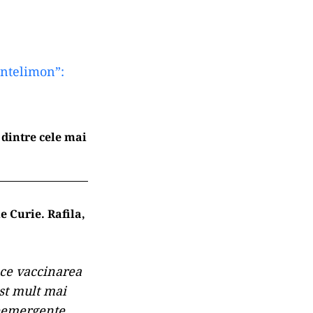
antelimon”:
 dintre cele mai
e Curie. Rafila,
 ce vaccinarea
st mult mai
reemergente,