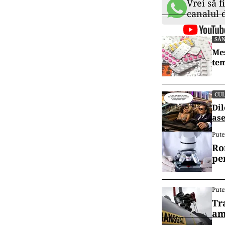
Vrei să f
canalul
SĂ
Mes
tem
CU
Dil
ase
Pute
Ro
pe
Pute
Tr
am