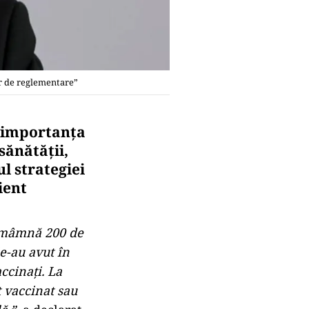
or de reglementare”
e importanța
sănătății,
l strategiei
ient
tămâmnă 200 de
le-au avut în
ccinați. La
t vaccinat sau