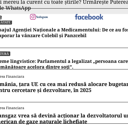
ii mereu la curent cu toate știrile? Urmărește Puterea
 de WhatsApp
NĂTATE
ajul Agenției Naționale a Medicamentului: De ce au fos
porar la vânzare Colebil și Panzcebil
LTURĂ
eme lingvistice: Parlamentul a legalizat „persoana care 
mănătoare acelora dintre soți”.
rea Financiara
mânia, țara UE cu cea mai redusă alocare bugetar
ntru cercetare și dezvoltare, în 2025
rea Financiara
ansgaz vrea să devină acționar la dezvoltatorul u
erican de gaze naturale lichefiate