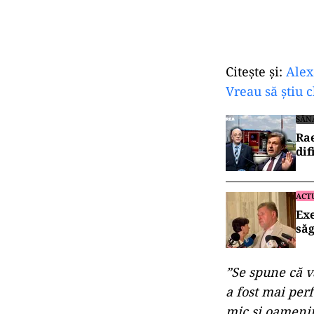
Citește și:
Alex
Vreau să știu 
SĂN
Rae
dif
ACT
Exe
săg
”Se spune că v
a fost mai per
mic și oamenii