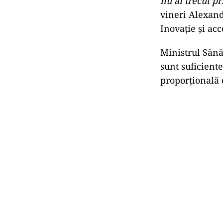
nu ai trecut p
vineri Alexand
Inovaţie şi acc
Ministrul Sănă
sunt suficiente
proporțională 