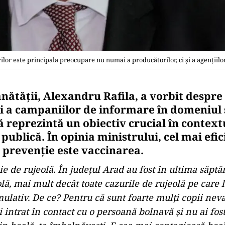
ilor este principala preocupare nu numai a producătorilor, ci și a agențiil
ănătății, Alexandru Rafila, a vorbit despr
și a campaniilor de informare în domeniul 
 reprezintă un obiectiv crucial în contextu
publică. În opinia ministrului, cel mai efic
prevenție este vaccinarea.
 de rujeolă. În județul Arad au fost în ultima săp
lă, mai mult decât toate cazurile de rujeolă pe care 
mulativ. De ce? Pentru că sunt foarte mulți copii neva
i intrat în contact cu o persoană bolnavă și nu ai fos