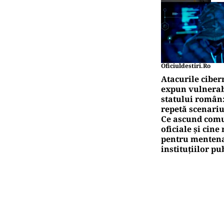
Oficiuldestiri.ro
Atacurile ciber
expun vulnerabi
statului român
repetă scenariu
Ce ascund comu
oficiale și cin
pentru mentena
instituțiilor pu