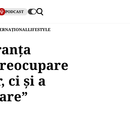
PODCAST
TERNAȚIONAL
LIFESTYLE
ranța
preocupare
 ci și a
tare”