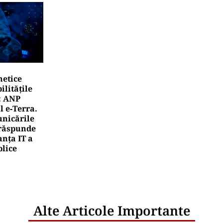
netice
litățile
: ANP
l e‑Terra.
nicările
e răspunde
nța IT a
blice
Alte Articole Importante