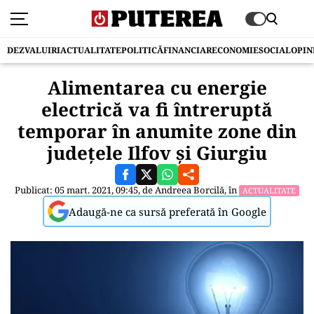
DEZVALUIRI
ACTUALITATE
POLITICĂ
FINANCIAR
ECONOMIE
SOCIAL
OPIN
Alimentarea cu energie
electrică va fi întreruptă
temporar în anumite zone din
județele Ilfov și Giurgiu
Publicat: 05 mart. 2021, 09:45, de
Andreea Borcilă
, în
ACTUALITATE
Adaugă-ne ca sursă preferată în Google