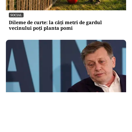
SOCIAL
Dileme de curte: la câți metri de gardul
vecinului poți planta pomi
POLITICĂ
Pe cine vede premier Crin Antonescu în locul
lui Ilie Bolojan. Numele pe care l-ar desemna,
dacă ar fi președinte