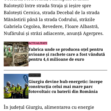
Baloteşti) între strada Straja şi ieşire spre
Baloteşti Cernica, strada Decebal de la strada
Mănăstirii până la strada Codrului, străzile
Gabriela Cegolea, Revedere, Floare Albastră,
Nufărului şi străzi adiacente, anunță Agerpres.
ACTUALITATE
Fabrica unde se producea oțel pentru
avioane și rachete care a fost vândută
pentru 4,4 milioane de euro
ENERGIE
Giurgiu devine hub energetic: începe
construcția celui mai mare parc
fotovoltaic cu baterii din România
În judeţul Giurgiu, alimentarea cu energie