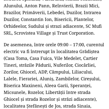
Alunului, Anton Pann, Reînvierii, Brazii Mici,
Brazilor, Primăverii, Lebedei, Duzilor, Intrarea
Duzilor, Constantin Ion, Bisericii, Plantelor,
Orhideelor, Sudului şi strazi adiacente, SC Mufi
SRL, Scrovistea Village şi Trust Corporation.
De asemenea, între orele 09:00 – 17:00, curentul
electric va fi întrerupt în localitatea Grădiştea
(Casa Toma, Casa Fuica, Vile Medelet, Cartier
Tineri, străzile Pădurii, Nuferilor, Ciocârliei,
Zorilor, Ghiocel, ADP, Câmpului, Liliacului,
Lalele, Fierariei, Aluniş, Zambilelor, Cireşului,
Biserica Maxineni, Aleea Garii, Speranţei,
Micsunele, Rozelor, Libertăţii între strada
Ghiocel şi strada Rozelor şi străzi adiacente),
localitatea Ştefăneşti de Jos, strada Sinaia,