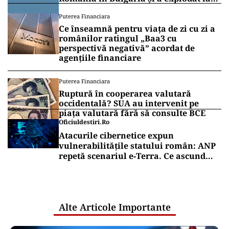
100 de metri de graniţă
Puterea Financiara
Ce înseamnă pentru viața de zi cu zi a
românilor ratingul „Baa3 cu
perspectivă negativă” acordat de
agențiile financiare
Puterea Financiara
Ruptură în cooperarea valutară
occidentală? SUA au intervenit pe
piața valutară fără să consulte BCE
Oficiuldestiri.ro
Atacurile cibernetice expun
vulnerabilitățile statului român: ANP
repetă scenariul e‑Terra. Ce ascund
comunicările oficiale și cine răspunde
pentru mentenanța IT a instituțiilor
publice
Alte Articole Importante