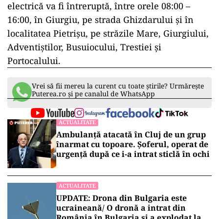
electrică va fi întreruptă, între orele 08:00 –
16:00, în Giurgiu, pe strada Ghizdarului şi în
localitatea Pietrişu, pe străzile Mare, Giurgiului,
Adventiştilor, Busuiocului, Trestiei şi
Portocalului.
Vrei să fii mereu la curent cu toate știrile? Urmărește
Puterea.ro și pe canalul de WhatsApp
ACTUALITATE
Ambulanță atacată în Cluj de un grup
înarmat cu topoare. Șoferul, operat de
urgență după ce i-a intrat sticlă în ochi
ACTUALITATE
UPDATE: Drona din Bulgaria este
ucraineană/ O dronă a intrat din
România în Bulgaria şi a explodat la