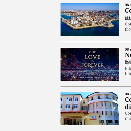
08 
Co
m
Con
fro
08 
N
b
Bil
bit
08 
C
di
Con
ma