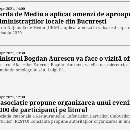
Apr. 2021, 14:00
arda de Mediu a aplicat amenzi de aproape 
ministrațiilor locale din București
da Naţională de Mediu (GNM) a aplicat amenzi în valoare de aproap
rioada 2020 –…
Apr. 2021, 13:30
nistrul Bogdan Aurescu va face o vizită ofi
istrul Afacerilor Externe, Bogdan Aurescu, va efectua, miercuri, o v
invitaţia omologului său, Luigi Di…
Apr. 2021, 12:30
 asociație propune organizarea unui eveni
000 de participanți pe litoral
ciaţia Patronală a Restaurantelor, Cafenelelor, Barurilor, Cluburil
urilor (RESTO) Constanţa propune autorităţilor organizarea în lu