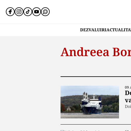
DEZVALUIRI
ACTUALITA
Andreea Bor
09 
D
v
Doi