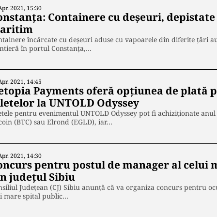
Apr. 2021, 15:30
nstanța: Containere cu deșeuri, depistate 
aritim
tainere încărcate cu deşeuri aduse cu vapoarele din diferite ţări au f
ntieră în portul Constanţa,…
Apr. 2021, 14:45
etopia Payments oferă opțiunea de plată 
iletelor la UNTOLD Odyssey
etele pentru evenimentul UNTOLD Odyssey pot fi achiziţionate anul 
coin (BTC) sau Elrond (EGLD), iar…
Apr. 2021, 14:30
oncurs pentru postul de manager al celui m
n județul Sibiu
siliul Judeţean (CJ) Sibiu anunţă că va organiza concurs pentru o
i mare spital public…