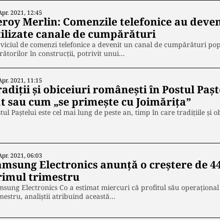
Apr. 2021, 12:45
eroy Merlin: Comenzile telefonice au deven
tilizate canale de cumpărături
viciul de comenzi telefonice a devenit un canal de cumpărături popu
rătorilor în construcţii, potrivit unui…
Apr. 2021, 11:15
adiții și obiceiuri românești în Postul Pașt
at sau cum „se primește cu Joimărița”
tul Paștelui este cel mai lung de peste an, timp în care tradițiile și
Apr. 2021, 06:03
amsung Electronics anunță o creștere de 44
rimul trimestru
sung Electronics Co a estimat miercuri că profitul său operaţional
mestru, analiştii atribuind această…