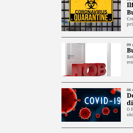
I
B
Com
pri
09 
B
Rat
evi
08 
D
d
O f
ză