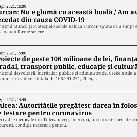
Apr. 2021, 15:30
urcan: Nu e glumă cu această boală / Am a
ecedat din cauza COVID-19
istrul Muncii şi Protecţiei Sociale Raluca Turcan spune că a simțit
re a avut forme severe…
Apr. 2021, 15:00
oiecte de peste 106 milioane de lei, finan
radal, transport public, educaţie și cultur
istrul dezvoltării, lucrărilor publice şi administraţiei Cseke Attila
anţare, în valoare totală de 106.291.251,29 lei,…
Apr. 2021, 14:45
lcea: Autoritățile pregătesc darea în folo
e testare pentru coronavirus
i cadre medicale din Tulcea încep, miercuri, un curs de specializare 
ureşti, condiţie necesară pentru…