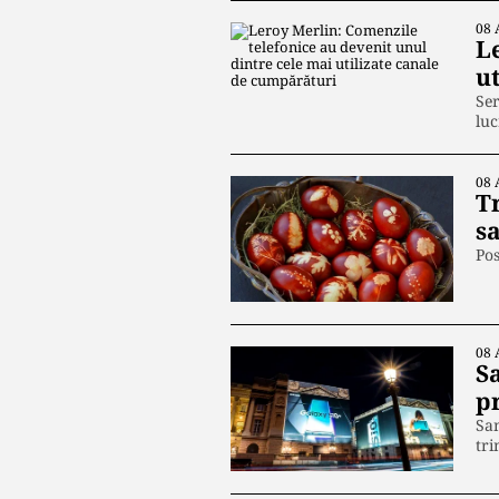
08 
L
u
Ser
luc
08 
Tr
s
Pos
08 
S
p
Sam
tri