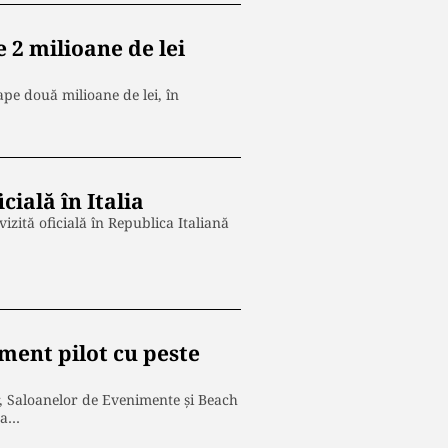
2 milioane de lei
e două milioane de lei, în
cială în Italia
izită oficială în Republica Italiană
ment pilot cu peste
or, Saloanelor de Evenimente şi Beach
na…