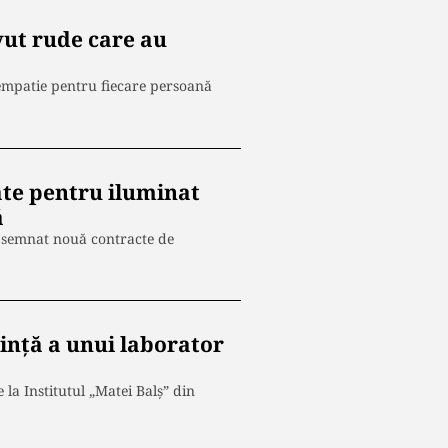
vut rude care au
 empatie pentru fiecare persoană
ţate pentru iluminat
ă
 a semnat nouă contracte de
sință a unui laborator
la Institutul „Matei Balş” din