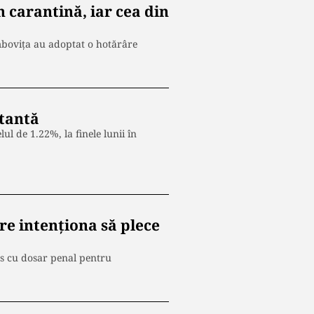
 carantină, iar cea din
mbovița au adoptat o hotărâre
stantă
ul de 1.22%, la finele lunii în
e intenționa să plece
les cu dosar penal pentru