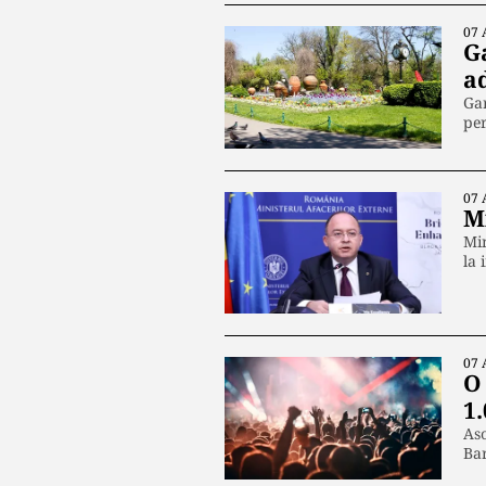
07 
G
ad
Gar
pe
07 
Mi
Min
la 
07 
O
1.
Aso
Bar