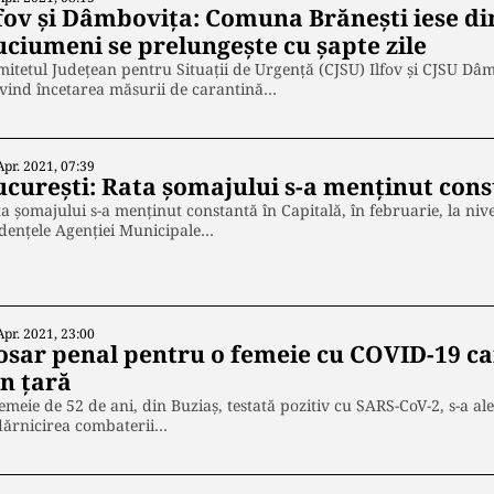
lfov și Dâmbovița: Comuna Brănești iese din
uciumeni se prelungește cu șapte zile
itetul Judeţean pentru Situaţii de Urgenţă (CJSU) Ilfov și CJSU Dâ
vind încetarea măsurii de carantină…
Apr. 2021, 07:39
ucurești: Rata șomajului s-a menținut con
a şomajului s-a menţinut constantă în Capitală, în februarie, la nivel
denţele Agenţiei Municipale…
Apr. 2021, 23:00
osar penal pentru o femeie cu COVID-19 car
in țară
emeie de 52 de ani, din Buziaş, testată pozitiv cu SARS-CoV-2, s-a a
dărnicirea combaterii…