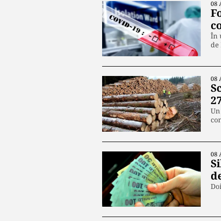
08 
F
c
În 
de
08 
S
27
Un 
co
08 
Si
de
Doi