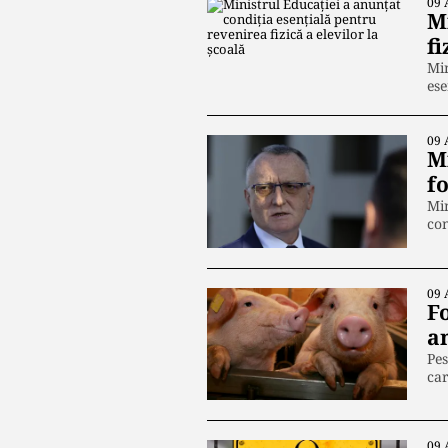
09 
M
fi
Min
ese
09 
Mi
f
Min
con
09 
Fo
a
Pes
ca
09 