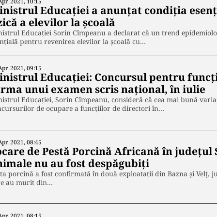
Apr. 2021, 10:15
inistrul Educației a anunțat condiția esen
zică a elevilor la școală
istrul Educației Sorin Cîmpeanu a declarat că un trend epidemiolo
nţială pentru revenirea elevilor la şcoală cu…
Apr. 2021, 09:15
nistrul Educației: Concursul pentru funcți
orma unui examen scris național, în iulie
istrul Educaţiei, Sorin Cîmpeanu, consideră că cea mai bună vari
cursurilor de ocupare a funcţiilor de directori în…
Apr. 2021, 08:45
care de Pestă Porcină Africană în județul 
nimale nu au fost despăgubiți
ta porcină a fost confirmată în două exploataţii din Bazna şi Velţ, j
re au murit din…
Apr. 2021, 08:15