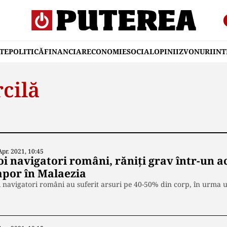
TE
POLITICĂ
FINANCIAR
ECONOMIE
SOCIAL
OPINII
ZVONURI
IN
cilă
Apr. 2021, 10:45
oi navigatori români, răniți grav într-un a
apor în Malaezia
 navigatori români au suferit arsuri pe 40-50% din corp, în urma u