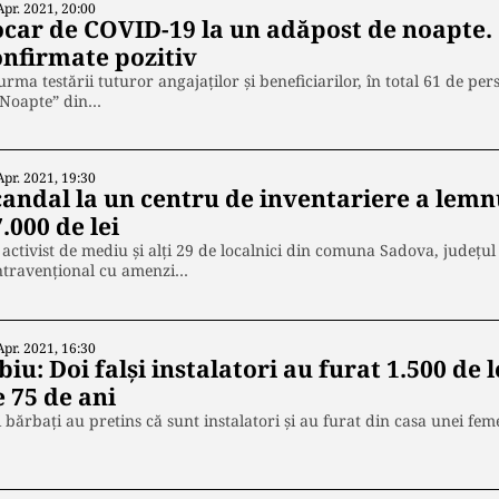
Apr. 2021, 20:00
ocar de COVID-19 la un adăpost de noapte. 
onfirmate pozitiv
urma testării tuturor angajaţilor şi beneficiarilor, în total 61 de pe
 Noapte” din…
Apr. 2021, 19:30
candal la un centru de inventariere a lemn
.000 de lei
activist de mediu şi alţi 29 de localnici din comuna Sadova, județul
ntravenţional cu amenzi…
Apr. 2021, 16:30
biu: Doi falși instalatori au furat 1.500 de 
 75 de ani
 bărbaţi au pretins că sunt instalatori şi au furat din casa unei fe