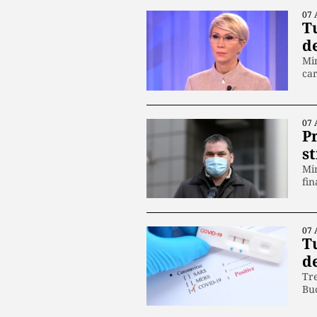
07 
T
d
Min
ca
07 
Pr
st
Min
fin
07 
Tu
d
Tre
Buc