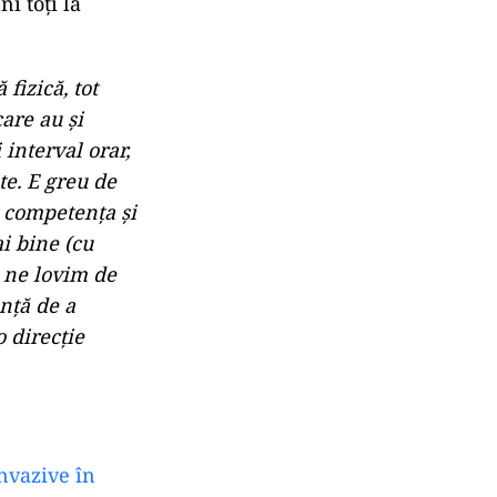
i toţi la
fizică, tot
care au şi
 interval orar,
te. E greu de
c competenţa şi
i bine (cu
ă ne lovim de
nţă de a
 direcţie
invazive în