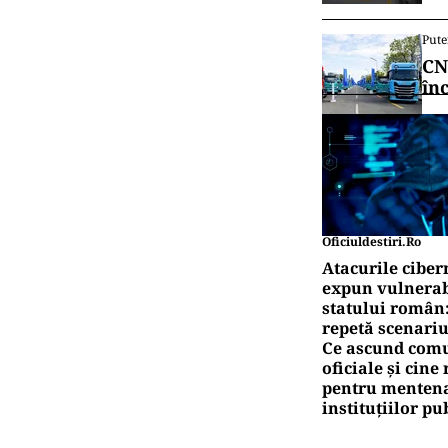
Pute
CN
în
Oficiuldestiri.ro
Atacurile ciber
expun vulnerabi
statului român
repetă scenariu
Ce ascund comu
oficiale și cin
pentru mentena
instituțiilor pu