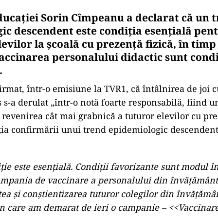
ducației Sorin Cîmpeanu a declarat că un 
ic descendent este condiţia esenţială pen
evilor la şcoală cu prezenţă fizică, în timp
vaccinarea personalului didactic sunt condi
.
rmat, într-o emisiune la TVR1, că întâlnirea de joi 
s-a derulat „într-o notă foarte responsabilă, fiind u
 revenirea cât mai grabnică a tuturor elevilor cu pre
iţia confirmării unui trend epidemiologic descendent
ţie este esenţială. Condiţii favorizante sunt modul î
ampania de vaccinare a personalului din învăţământ
tea şi conştientizarea tuturor colegilor din învăţămâ
în care am demarat de ieri o campanie – <<Vaccinare 