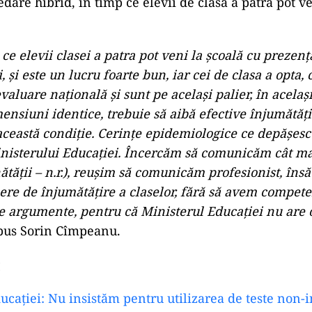
dare hibrid, în timp ce elevii de clasa a patra pot ven
ce elevii clasei a patra pot veni la şcoală cu prezenţă 
i, şi este un lucru foarte bun, iar cei de clasa a opta, 
luare naţională şi sunt pe acelaşi palier, în acelaşi
ensiuni identice, trebuie să aibă efective înjumătăţi
 această condiţie. Cerinţe epidemiologice ce depăşes
nisterului Educaţiei. Încercăm să comunicăm cât ma
ătăţii – n.r.), reuşim să comunicăm profesionist, îns
re de înjumătăţire a claselor, fără să avem compete
te argumente, pentru că Ministerul Educaţiei nu are o
spus Sorin Cîmpeanu.
:
ucației: Nu insistăm pentru utilizarea de teste non-