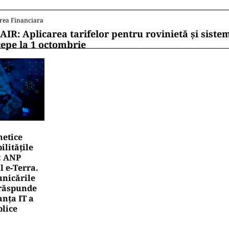
rea Financiara
AIR: Aplicarea tarifelor pentru rovinietă și siste
cepe la 1 octombrie
netice
litățile
: ANP
l e‑Terra.
nicările
e răspunde
nța IT a
blice