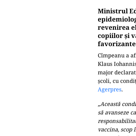
Ministrul E
epidemiolog
revenirea el
copiilor şi 
favorizante
Cîmpeanu a afi
Klaus Iohannis 
major declarat
şcoli, cu cond
Agerpres
.
„Această condi
să avanseze c
responsabilita
vaccina, scop 