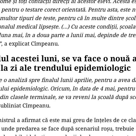
me şi toţi contacţii direcţi ai acestor elevi. Acesta e
 pentru o testare corect orientată. Pentru asta, este 
multor tipuri de teste, pentru că în multe dintre şcol
alul medical lipseşte. (…) Cu aceste condiţii, şcoala
luna mai, în a doua parte a lunii mai, depinde de tr
”
, a explicat Cîmpeanu.
ul acestei luni, se va face o nouă 
 la zi ale trendului epidemiologic
 o analiză spre finalul lunii aprilie, pentru a avea 
lui epidemiologic. Oricum, în data de 4 mai, pentru t
din clasele terminale, se va reveni la şcoală după sc
 subliniat Cîmpeanu.
istrul a afirmat că este mai greu de înţeles de ce cla
le unde predarea se face după scenariul roşu, trebuie