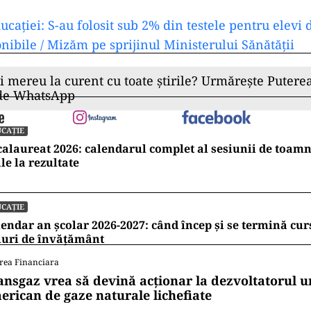
ucației: S-au folosit sub 2% din testele pentru elevi 
nibile / Mizăm pe sprijinul Ministerului Sănătății
ii mereu la curent cu toate știrile? Urmărește Puterea
 de WhatsApp
CAȚIE
alaureat 2026: calendarul complet al sesiunii de toamn
le la rezultate
CAȚIE
endar an școlar 2026-2027: când încep și se termină cur
luri de învățământ
rea Financiara
ansgaz vrea să devină acționar la dezvoltatorul u
erican de gaze naturale lichefiate