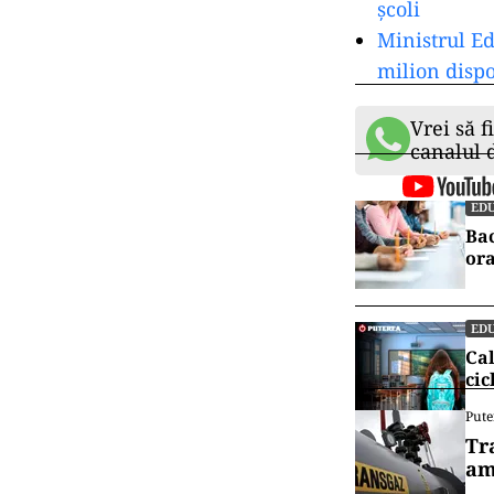
şcoli
Ministrul Ed
milion dispo
Vrei să f
canalul
EDU
Bac
ora
EDU
Cal
cic
Pute
Tr
am