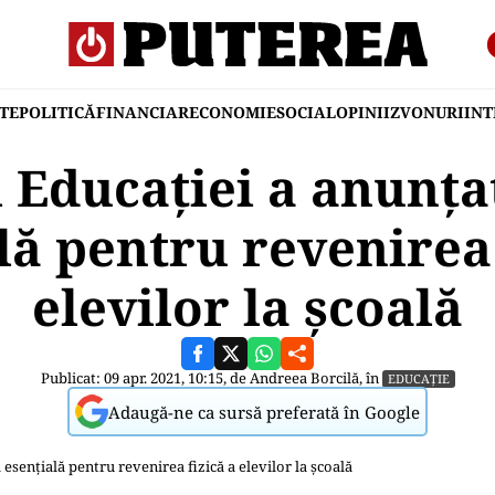
TE
POLITICĂ
FINANCIAR
ECONOMIE
SOCIAL
OPINII
ZVONURI
IN
 Educației a anunța
lă pentru revenirea 
elevilor la școală
Publicat: 09 apr. 2021, 10:15, de
Andreea Borcilă
, în
EDUCAȚIE
Adaugă-ne ca sursă preferată în Google