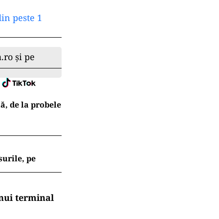
din peste 1
.ro și pe
ă, de la probele
surile, pe
nui terminal