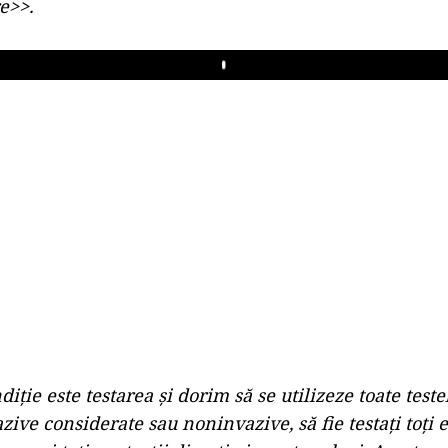
e>>.
Play
iţie este testarea şi dorim să se utilizeze toate testel
zive considerate sau noninvazive, să fie testaţi toţi e