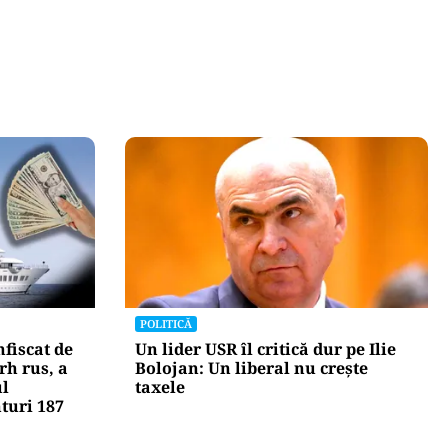
POLITICĂ
fiscat de
Un lider USR îl critică dur pe Ilie
rh rus, a
Bolojan: Un liberal nu crește
ul
taxele
nturi 187