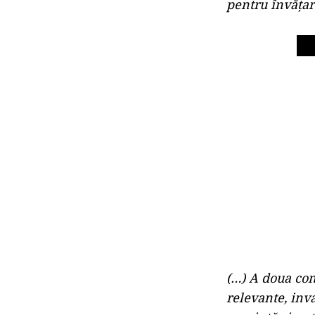
pentru învăţar
(…) A doua cond
relevante, inva