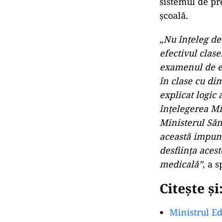
sistemul de pre
şcoală.
„Nu înţeleg de 
efectivul clase
examenul de eva
în clase cu dim
explicat logic
înţelegerea Mi
Ministerul Săn
această impune
desfiinţa aces
medicală”
, a 
Citește și
Ministrul Ed