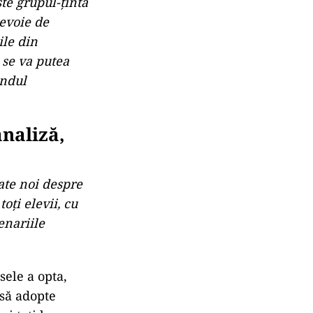
ste grupul-ţintă
nevoie de
ile din
 se va putea
endul
analiză,
date noi despre
oţi elevii, cu
enariile
sele a opta,
 să adopte