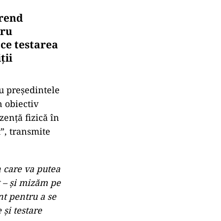
trend
tru
 ce testarea
ţii
cu preşedintele
n obiectiv
zenţă fizică în
”, transmite
n care va putea
 – şi mizăm pe
nt pentru a se
şi testare