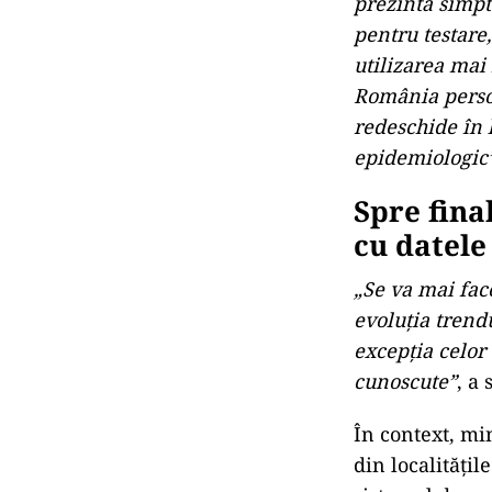
prezintă simpto
pentru testare,
utilizarea mai 
România person
redeschide în 
epidemiologic
Spre final
cu datele
„Se va mai face
evoluţia trendu
excepţia celor 
cunoscute”
, a
În context, min
din localităţi