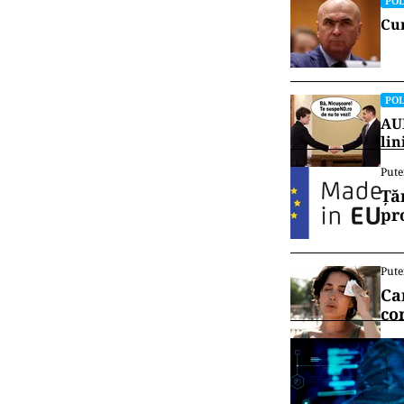
POL
Cum
POL
AUR
lin
Pute
Ță
pr
Pute
Ca
co