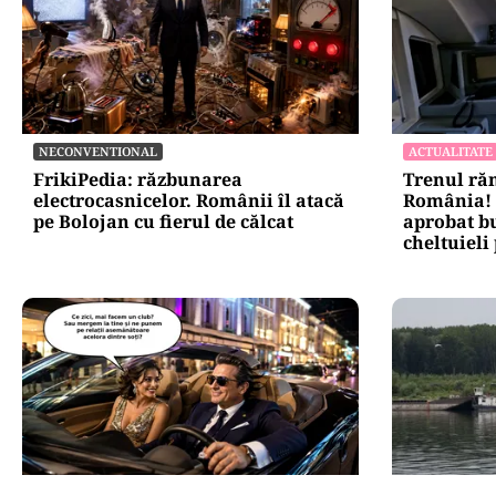
NECONVENTIONAL
ACTUALITATE
FrikiPedia: răzbunarea
Trenul ră
electrocasnicelor. Românii îl atacă
România! 
pe Bolojan cu fierul de călcat
aprobat bu
cheltuieli