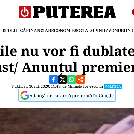
TE
POLITICĂ
FINANCIAR
ECONOMIE
SOCIAL
OPINII
ZVONURI
IN
ile nu vor fi dublate
st/ Anunțul premie
Publicat: 16 iul. 2020, 11:47, de
Mihaela Ionescu
, în
POLITICĂ
Adaugă-ne ca sursă preferată în Google