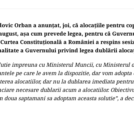
vic Orban a anunțat, joi, că alocațiile pentru cop
 august, așa cum prevede legea, pentru că Guvern
 Curtea Constituțională a României a respins sesi
alitate a Guvernului privind legea dublării alocaț
lutie impreuna cu Ministerul Muncii, cu Ministerul 
ntele pe care le avem la dispozitie, dar vom adopta o
sterea alocatiilor, dar nu la dublarea imediata pentr
nciare necesare dublarii acum a alocatiilor. Obiectivu
 doua saptamani sa adoptam aceasta solutie”, a dec
Play