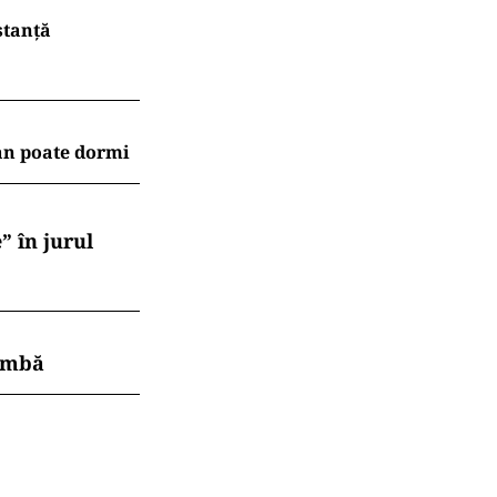
stanță
an poate dormi
” în jurul
himbă