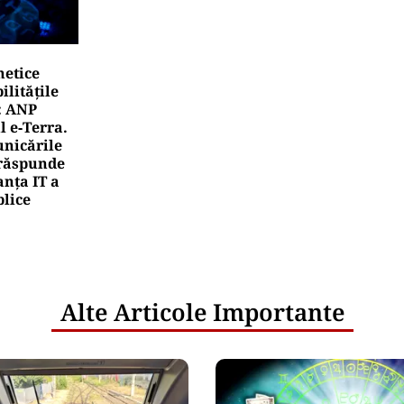
netice
litățile
: ANP
l e‑Terra.
nicările
e răspunde
nța IT a
blice
Alte Articole Importante