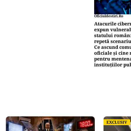
Oficiuldestiri.ro
Atacurile ciber
expun vulnerabi
statului român
repetă scenariu
Ce ascund comu
oficiale și cin
pentru mentena
instituțiilor pu
EXCLUSIV
EXCLUSIV