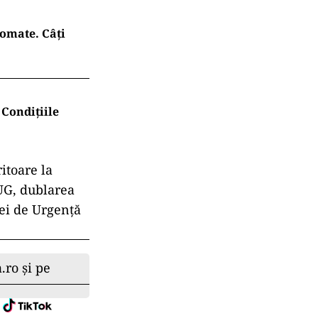
comate. Câți
 Condițiile
itoare la
OUG, dublarea
ei de Urgenţă
.ro și pe