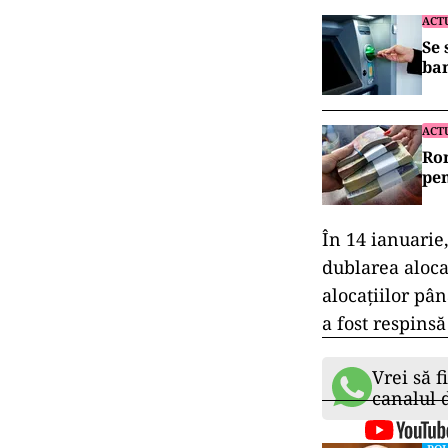
ACT
Se 
ban
ACT
Rom
pen
În 14 ianuarie
dublarea aloca
alocațiilor pâ
a fost respins
Vrei să f
canalul