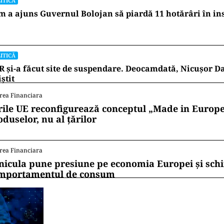
ITICĂ
 a ajuns Guvernul Bolojan să piardă 11 hotărâri în in
ITICĂ
 și-a făcut site de suspendare. Deocamdată, Nicușor D
iștit
rea Financiara
rile UE reconfigurează conceptul „Made in Europe
oduselor, nu al țărilor
rea Financiara
nicula pune presiune pe economia Europei și sc
mportamentul de consum