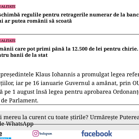
UALITATE
schimbă regulile pentru retragerile numerar de la ban
i ar putea românii să scoată
UALITATE
ânii care pot primi până la 12.500 de lei pentru chirie.
tru banii de la stat
,președintele Klaus Iohannis a promulgat legea refer
ţiilor, iar pe 16 ianuarie Guvernul a amânat, prin 
nă pe 1 august însă legea pentru aprobarea Ordonanţ
ă de Parlament.
ii mereu la curent cu toate știrile? Urmărește Puterea
 de WhatsApp