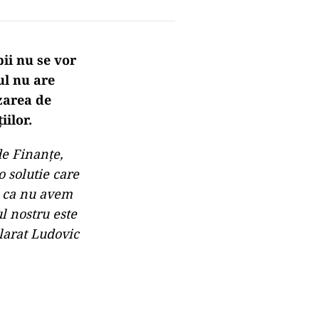
ii nu se vor
ul nu are
zarea de
iilor.
de Finanțe,
 solutie care
u ca nu avem
l nostru este
larat Ludovic