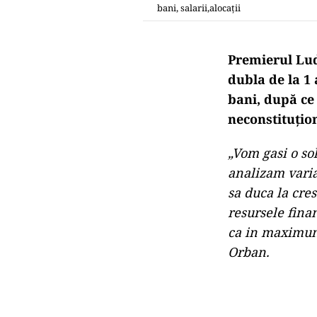
bani, salarii,alocații
Premierul Ludo
dubla de la 1
bani, după ce
neconstituțion
„Vom gasi o so
analizam varia
sa duca la cre
resursele fina
ca in maximum
Orban.