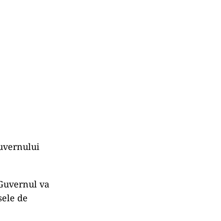
Guvernului
 Guvernul va
sele de