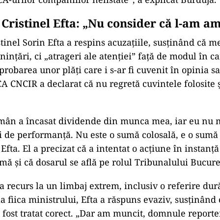
 Cristinel Efta: „Nu consider că l-am a
stinel Sorin Efta a respins acuzațiile, susținând că m
ințări, ci „atrageri ale atenției” față de modul în c
aprobarea unor plăți care i s-ar fi cuvenit în opinia sa
A CNCIR a declarat că nu regretă cuvintele folosite și
omân a încasat dividende din munca mea, iar eu nu 
ii de performanță. Nu este o sumă colosală, e o sumă
 Efta. El a precizat că a intentat o acțiune în instanță
mă și că dosarul se află pe rolul Tribunalului Bucure
a recurs la un limbaj extrem, inclusiv o referire dură
a fiica ministrului, Efta a răspuns evaziv, susținând
a fost tratat corect. „Dar am muncit, domnule report