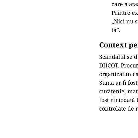
care a ata
Printre ex
„Nici nu ș
ta”.
Context pe
Scandalul se d
DIICOT. Procu
organizat în c
Suma ar fi fost
curățenie, mate
fost niciodată 
controlate de 