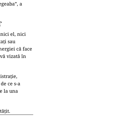
egeaba”, a
T
ici el, nici
ați sau
nergiei că face
vă vizată în
strație,
 de ce s-a
se la una
ățit.