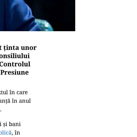
t ținta unor
onsiliului
Controlul
b Presiune
tul în care
anță în anul
.
i și bani
blică
, în