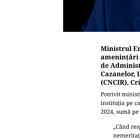
Ministrul En
amenințări d
de Administ
Cazanelor, I
(CNCIR), Cri
Potrivit minist
instituția pe 
2024, sumă pe c
„Când resp
nemeritați