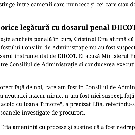
stinge între oamenii care muncesc și cei care stau d
 orice legătură cu dosarul penal DIICO
ește ancheta penală în curs, Cristinel Efta afirmă că n
 fostului Consiliu de Administrație nu au fost suspect
osarul instrumentat de DIICOT. El acuză Ministerul E
ntre Consiliul de Administrație și conducerea executi
orect față de noi, care am fost în Consiliul de Admini
 avut nici măcar nimic, n-am fost nici suspecți față
acolo cu Ioana Timofte”, a precizat Efta, referindu-
soanele investigate de procurori.
 Efta amenință cu procese și susține că a fost nedrept