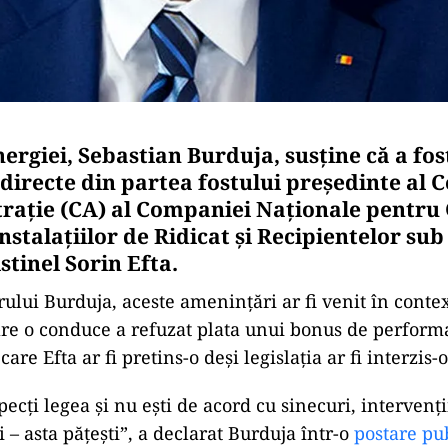
ergiei, Sebastian Burduja, susține că a fos
irecte din partea fostului președinte al C
rație (CA) al Companiei Naționale pentru 
nstalațiilor de Ridicat și Recipientelor su
stinel Sorin Efta.
rului Burduja, aceste amenințări ar fi venit în contex
care o conduce a refuzat plata unui bonus de perform
are Efta ar fi pretins-o deși legislația ar fi interzis-o
ecți legea și nu ești de acord cu sinecuri, intervenți
 – asta pățești”, a declarat Burduja într-o
postare pu