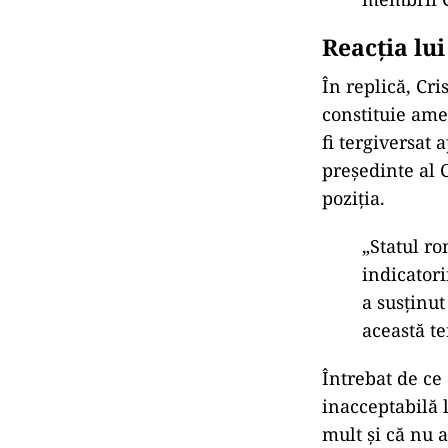
Reacția lui
În replică, Cri
constituie amen
fi tergiversat 
președinte al C
poziția.
„Statul r
indicator
a susținut
această te
Întrebat de ce 
inacceptabilă l
mult și că nu 