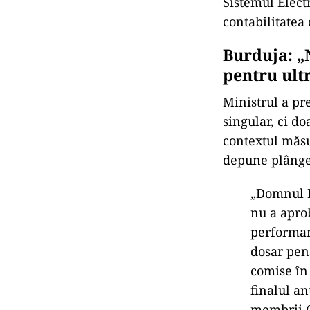
Sistemul Electr
contabilitatea
Burduja: „
pentru ult
Ministrul a pr
singular, ci d
contextul măsu
depune plânger
„Domnul E
nu a apro
performan
dosar pena
comise în
finalul a
membrii C