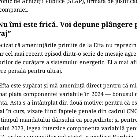
onic de Achiziții Publice (SEAP), urmată de justificăr
 companiei.
Nu îmi este frică. Voi depune plângere
raj”
ecizat că amenințările primite de la Efta nu reprezin
oar cel mai recent episod dintr-o serie de mesaje agre
rilor de curățare a sistemului energetic. El a mai af
e penală pentru ultraj.
fta este supărat și mă amenință direct pentru că mi
bat plata componentei variabile în 2024 — bonusul 
ță. Asta s-a întâmplat din două motive: pentru că e
l în curs, vizate fiind faptele penale din cadrul CN
 timpul mandatului dânsului ca președinte; și pentru
nului 2023, legea interzice componenta variabilă pen
A-urilor companiilor nelistate”, a explicat Burduja.