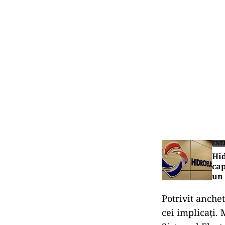
ENE
Hid
cap
un 
Potrivit anchet
cei implicați. 