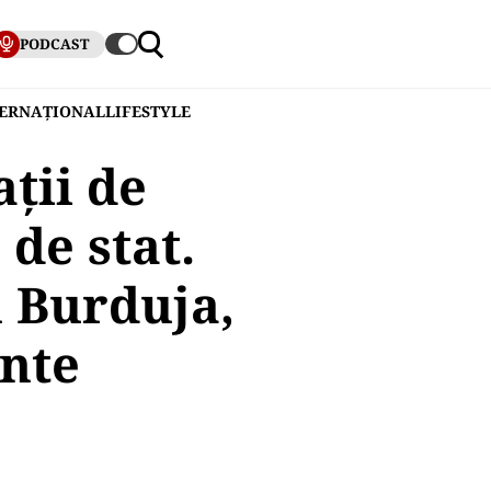
PODCAST
TERNAȚIONAL
LIFESTYLE
ții de
de stat.
n Burduja,
ante