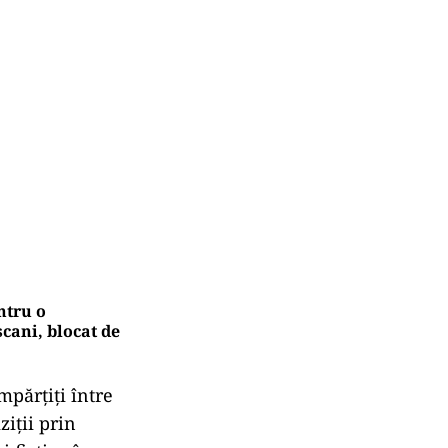
ntru o
șcani, blocat de
mpărțiți între
ziții prin