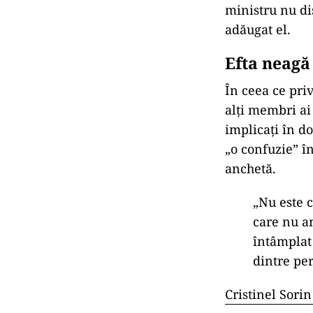
ministru nu di
adăugat el.
Efta neagă
În ceea ce priv
alți membri ai
implicați în d
„o confuzie” î
anchetă.
„Nu este c
care nu am
întâmplat 
dintre per
Cristinel Sorin