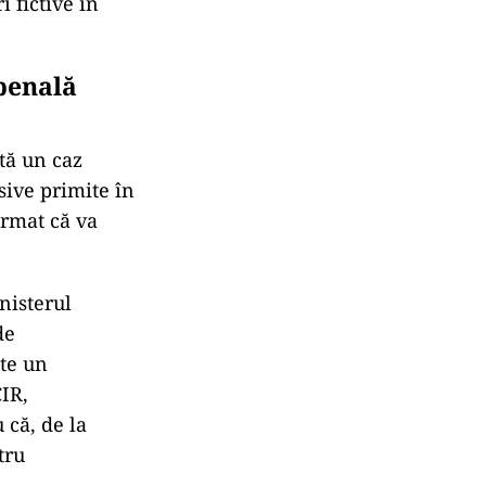
i fictive în
 penală
tă un caz
sive primite în
irmat că va
nisterul
de
ste un
CIR,
 că, de la
tru