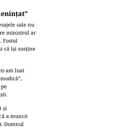
menințat”
esajele sale nu
are ministrul ar
. Fostul
 că își susține
mi-am luat
 modică”,
 pe
ști.
 și
 că a muncit
er. Domnul