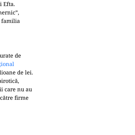
 Efta.
mernic”,
i familia
șurate de
țional
lioane de lei.
irotică,
ii care nu au
 către firme