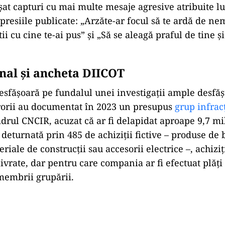
șat capturi cu mai multe mesaje agresive atribuite lui
presiile publicate: „Arzăte-ar focul să te ardă de ne
tii cu cine te-ai pus” și „Să se aleagă praful de tine ș
nal și ancheta DIICOT
esfășoară pe fundalul unei investigații ample desfă
rorii au documentat în 2023 un presupus
grup infrac
adrul CNCIR, acuzat că ar fi delapidat aproape 9,7 mi
 deturnată prin 485 de achiziții fictive – produse de b
riale de construcții sau accesorii electrice –, achiziț
livrate, dar pentru care compania ar fi efectuat plăți
membrii grupării.
Play