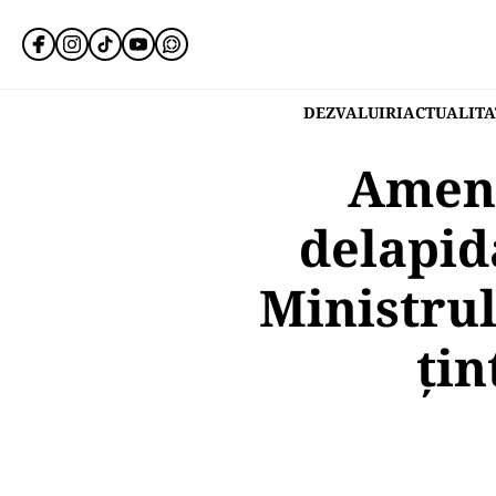
DEZVALUIRI
ACTUALITA
Ameni
delapid
Ministrul
țin