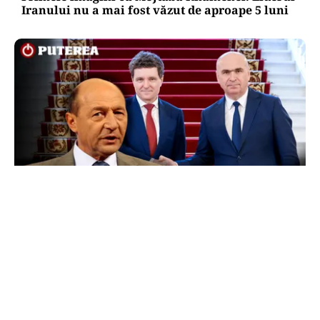
Iranului nu a mai fost văzut de aproape 5 luni
POLITICĂ
Băsescu îi taxează pe Bolojan și Nicușor Dan:
„A avut grijă să se vadă că a luat o carte de la
anticariat”
TOS
Politica Cookies
Protecția Datelor Personale