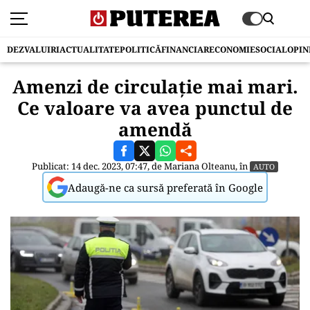
DEZVALUIRI
ACTUALITATE
POLITICĂ
FINANCIAR
ECONOMIE
SOCIAL
OPIN
Amenzi de circulație mai mari.
Ce valoare va avea punctul de
amendă
Publicat: 14 dec. 2023, 07:47, de
Mariana Olteanu
, în
AUTO
Adaugă-ne ca sursă preferată în Google