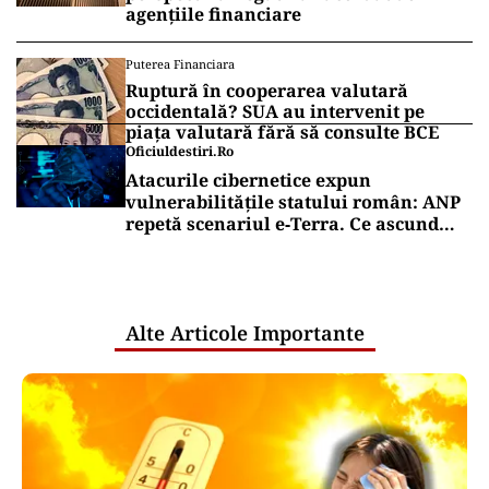
agențiile financiare
Puterea Financiara
Ruptură în cooperarea valutară
occidentală? SUA au intervenit pe
piața valutară fără să consulte BCE
Oficiuldestiri.ro
Atacurile cibernetice expun
vulnerabilitățile statului român: ANP
repetă scenariul e‑Terra. Ce ascund
comunicările oficiale și cine răspunde
pentru mentenanța IT a instituțiilor
publice
Alte Articole Importante