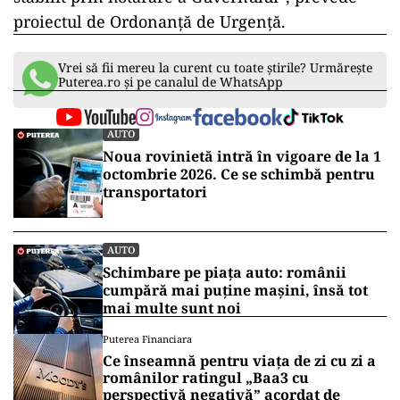
proiectul de Ordonanță de Urgență.
Vrei să fii mereu la curent cu toate știrile? Urmărește
Puterea.ro și pe canalul de WhatsApp
AUTO
Noua rovinietă intră în vigoare de la 1
octombrie 2026. Ce se schimbă pentru
transportatori
AUTO
Schimbare pe piața auto: românii
cumpără mai puține mașini, însă tot
mai multe sunt noi
Puterea Financiara
Ce înseamnă pentru viața de zi cu zi a
românilor ratingul „Baa3 cu
perspectivă negativă” acordat de