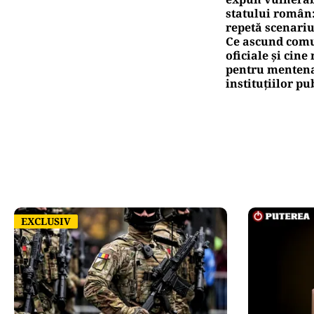
statului român
repetă scenariu
Ce ascund comu
oficiale și cin
pentru mentena
instituțiilor pu
EXCLUSIV
EXCLUSIV