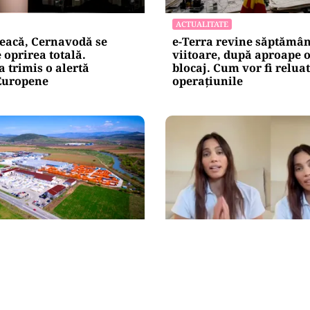
ACTUALITATE
eacă, Cernavodă se
e-Terra revine săptămâ
 oprirea totală.
viitoare, după aproape o
 trimis o alertă
blocaj. Cum vor fi relua
Europene
operațiunile
LIFESTYLE
(TRP) —Venituri în
Alina Pușcău, ajunge pe
rofitabilitate sub
operație: „UCLA încearc
salveze viața”