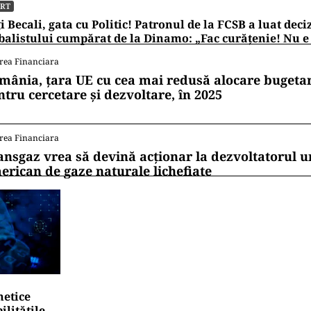
ORT
i Becali, gata cu Politic! Patronul de la FCSB a luat deci
balistului cumpărat de la Dinamo: „Fac curățenie! Nu e
rea Financiara
mânia, țara UE cu cea mai redusă alocare bugetar
ntru cercetare și dezvoltare, în 2025
rea Financiara
ansgaz vrea să devină acționar la dezvoltatorul u
erican de gaze naturale lichefiate
netice
litățile