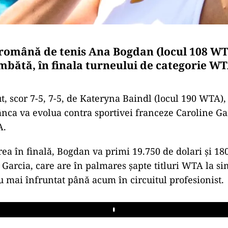
română de tenis Ana Bogdan (locul 108 WT
âmbătă, în finala turneului de categorie WT
t, scor 7-5, 7-5, de Kateryna Baindl (locul 190 WTA),
ânca va evolua contra sportivei franceze Caroline Gar
A.
ea în finală, Bogdan va primi 19.750 de dolari şi 18
Garcia, care are în palmares şapte titluri WTA la si
 mai înfruntat până acum în circuitul profesionist.
Play