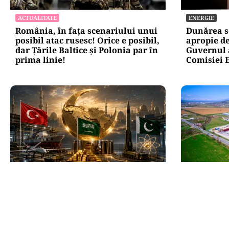
ACTUALITATE
ENERGIE
România, în fața scenariului unui
Dunărea s
posibil atac rusesc! Orice e posibil,
apropie de
dar Țările Baltice și Polonia par în
Guvernul a
prima linie!
Comisiei 
INTERNAȚIONAL
BUSINESS
Se naște un „NATO sunnit”: Arabia
TeraPlast 
Saudită, Turcia și Pakistan își
creștere, p
unesc forțele militare
presiune