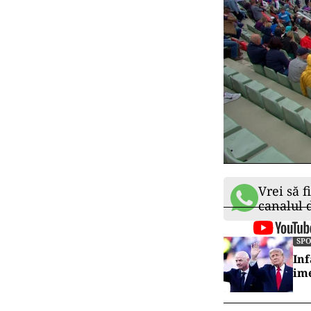
Vrei să f
canalul
SP
Inf
ime