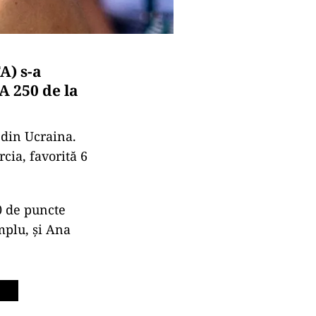
A) s-a
A 250 de la
 din Ucraina.
cia, favorită 6
0 de puncte
mplu, şi Ana