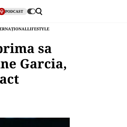
PODCAST
TERNAȚIONAL
LIFESTYLE
 prima sa
ine Garcia,
act