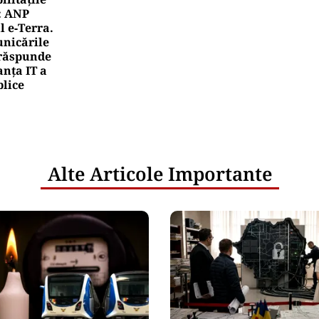
: ANP
l e‑Terra.
nicările
e răspunde
nța IT a
blice
Alte Articole Importante