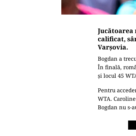
Jucătoarea 
calificat, s
Varşovia.
Bogdan a trecu
În finală, rom
şi locul 45 WT
Pentru acceder
WTA. Caroline 
Bogdan nu s-au