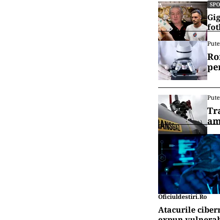
SP
Gig
fot
Pute
Ro
pe
Pute
Tr
am
Oficiuldestiri.ro
Atacurile ciber
expun vulnerabi