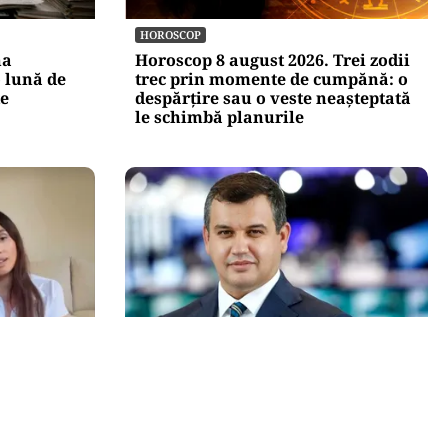
HOROSCOP
na
Horoscop 8 august 2026. Trei zodii
 lună de
trec prin momente de cumpănă: o
te
despărțire sau o veste neașteptată
le schimbă planurile
POLITICĂ
 masa de
Eugen Tomac cere comasarea a
ă să-mi
peste 1.500 de primării și
reorganizarea județelor: „Nu mai
putem funcționa”