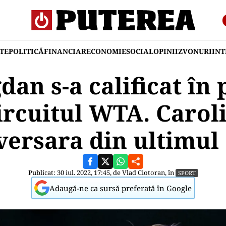
TE
POLITICĂ
FINANCIAR
ECONOMIE
SOCIAL
OPINII
ZVONURI
IN
an s-a calificat în
circuitul WTA. Carol
versara din ultimul 
Publicat: 30 iul. 2022, 17:45, de
Vlad Ciotoran
, în
SPORT
Adaugă-ne ca sursă preferată în Google