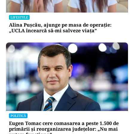
BUSINESS
TeraPlast (TRP) —Venituri în creștere,
profitabilitate sub presiune
LIFESTYLE
Alina Pușcău, ajunge pe masa de operație:
„UCLA încearcă să-mi salveze viața”