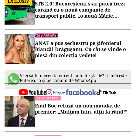
ANAF ar putea aplica reduceri pentru articolele
care nu se vor vinde imediat, o practică
frecventă în cazul bunurilor valorificate în
cadrul executărilor silite.
ACTUALITATE
EXCLUSIV
STB 2.0! Bucureștenii s-ar putea trezi
curând cu o nouă companie de
transport public, „o nouă Mărie,
aceeași pălărie”!
ACTUALITATE
ANAF a pus sechestru pe șifonierul