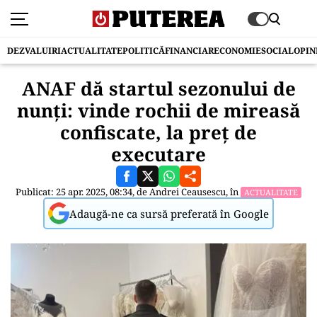
DEZVALUIRI
ACTUALITATE
POLITICĂ
FINANCIAR
ECONOMIE
SOCIAL
OPIN
ANAF dă startul sezonului de
nunți: vinde rochii de mireasă
confiscate, la preț de
executare
Publicat: 25 apr. 2025, 08:34, de
Andrei Ceausescu
, în
ACTUALITATE
Adaugă-ne ca sursă preferată în Google