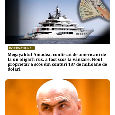
POLITICĂ
Alin Tișe atacă frontal conducerea PNL:
„România a devenit coșul de gunoi al
investitorilor”