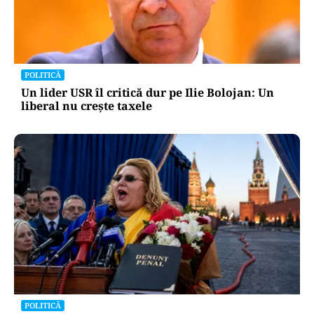
INTERNAȚIONAL
Megayahtul Amadea, confiscat de americani de
la un oligarh rus, a fost scos la vânzare. Noul
proprietar a scos din conturi 187 de milioane de
dolari
POLITICĂ
Un lider USR îl critică dur pe Ilie Bolojan: Un
liberal nu crește taxele