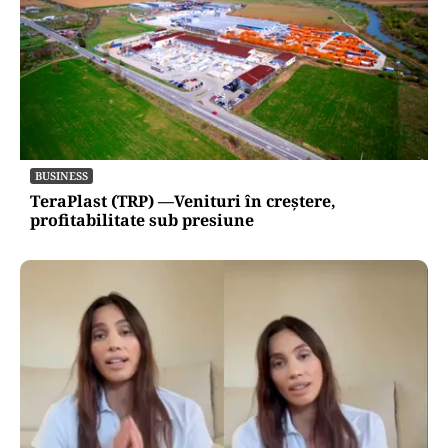
INTERNAȚIONAL
Se naște un „NATO sunnit”: Arabia Saudită,
Turcia și Pakistan își unesc forțele militare