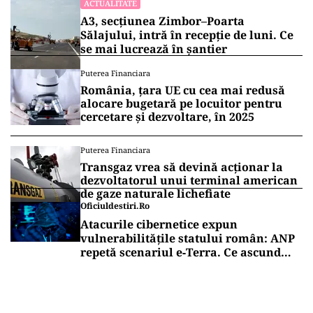
Biancăi Drăgușanu. Cu cât se vinde o
piesă din colecția vedetei
Vrei să fii mereu la curent cu toate știrile? Urmărește
Puterea.ro și pe canalul de WhatsApp
ACTUALITATE
Emil Boc refuză un nou mandat de
premier: „Mulțam fain, alții la rând!”
ACTUALITATE
A3, secțiunea Zimbor–Poarta
Sălajului, intră în recepție de luni. Ce
se mai lucrează în șantier
Puterea Financiara
România, țara UE cu cea mai redusă
alocare bugetară pe locuitor pentru