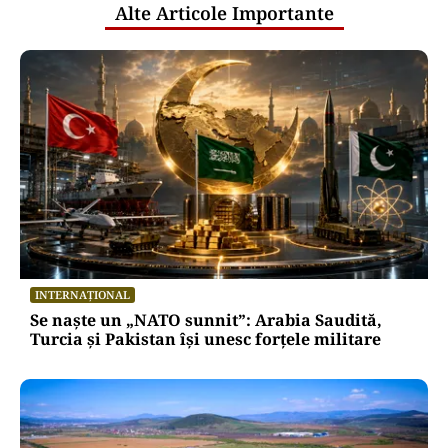
cercetare și dezvoltare, în 2025
Puterea Financiara
Transgaz vrea să devină acționar la
dezvoltatorul unui terminal american
de gaze naturale lichefiate
Oficiuldestiri.ro
Atacurile cibernetice expun
vulnerabilitățile statului român: ANP
repetă scenariul e‑Terra. Ce ascund
comunicările oficiale și cine răspunde
pentru mentenanța IT a instituțiilor
publice
Alte Articole Importante