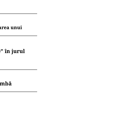
area unui
” în jurul
himbă