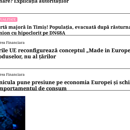
ăre? Explicația autorităților
UALITATE
rtă majoră în Timiș! Populația, evacuată după răsturn
ion cu hipoclorit pe DN68A
rea Financiara
rile UE reconfigurează conceptul „Made in Europe
oduselor, nu al țărilor
rea Financiara
nicula pune presiune pe economia Europei și sc
mportamentul de consum