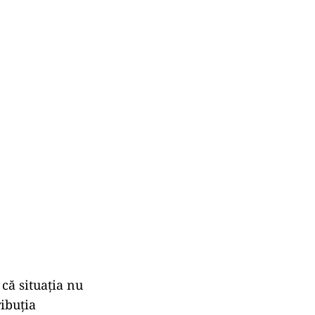
că situația nu
ribuția