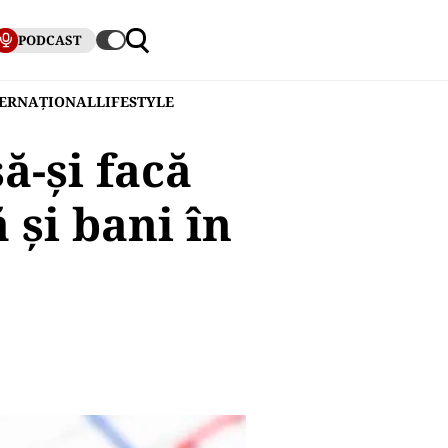
PODCAST
TERNAȚIONAL
LIFESTYLE
ă-și facă
 și bani în