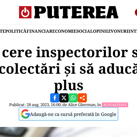
TE
POLITICĂ
FINANCIAR
ECONOMIE
SOCIAL
OPINII
ZVONURI
IN
cere inspectorilor s
colectări și să aducă
plus
Publicat: 28 aug. 2023, 16:00, de
Alice Gherman
, în
ACTUALITATE
Adaugă-ne ca sursă preferată în Google