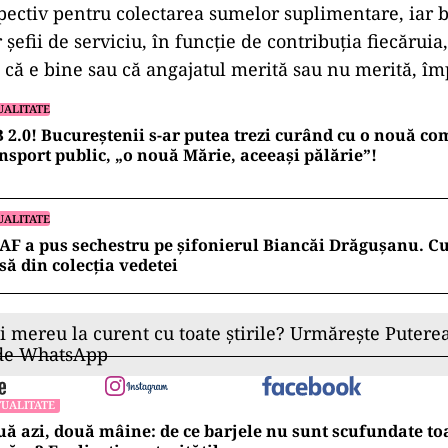
spectiv pentru colectarea sumelor suplimentare, iar 
r șefii de serviciu, în funcție de contribuția fiecăruia
că e bine sau că angajatul merită sau nu merită, îm
UALITATE
 2.0! Bucureștenii s-ar putea trezi curând cu o nouă c
nsport public, „o nouă Mărie, aceeași pălărie”!
UALITATE
F a pus sechestru pe șifonierul Biancăi Drăgușanu. Cu 
să din colecția vedetei
ii mereu la curent cu toate știrile? Urmărește Puterea
 de WhatsApp
UALITATE
ă azi, două mâine: de ce barjele nu sunt scufundate to