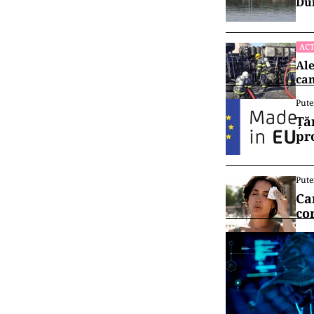
Dun
ACT
Ale
cam
Pute
Ță
pr
Pute
Ca
co