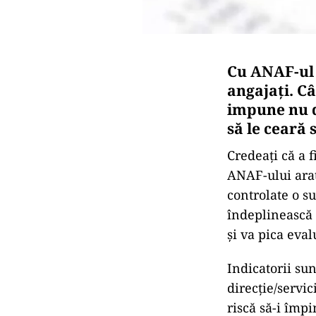
Cu ANAF-ul 
angajați. Câ
impune nu d
să le ceară
Credeați că a f
ANAF-ului arat
controlate o s
îndeplinească 
și va pica eval
Indicatorii sun
direcție/servi
riscă să-i împ