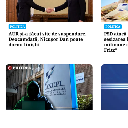
POLITICĂ
POLITICĂ
AUR și-a făcut site de suspendare.
PSD atacă
Deocamdată, Nicușor Dan poate
sesizarea 
dormi liniștit
milioane 
Fritz”
ECONOMIE
POLITICĂ
Peste 5.000 de români nu își mai
Lovitură p