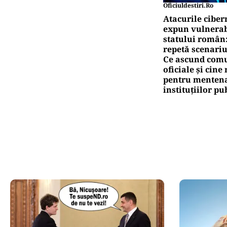
Oficiuldestiri.ro
Atacurile ciber
expun vulnerabi
statului român
repetă scenariu
Ce ascund comu
oficiale și cin
pentru mentena
instituțiilor pu