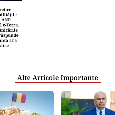
netice
litățile
: ANP
l e‑Terra.
nicările
e răspunde
nța IT a
blice
Alte Articole Importante