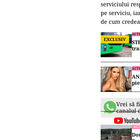
serviciului re
pe serviciu, ia
de cum credea 
ACT
EXCLUSIV
STB
tra
ACT
ANA
pie
Vrei să f
canalul
ACT
Dou