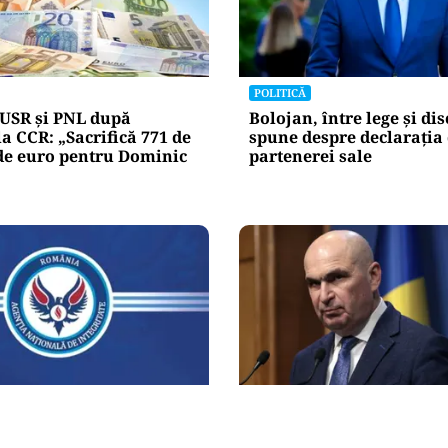
POLITICĂ
 USR și PNL după
Bolojan, între lege și dis
la CCR: „Sacrifică 771 de
spune despre declarația 
de euro pentru Dominic
partenerei sale
POLITICĂ
entru legea ANI: USR și
Cum explică Ilie Bolojan