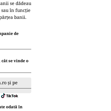
banii se dădeau
, sau în funcție
părțea banii.
ompanie de
cât se vinde o
.ro și pe
ate odată în