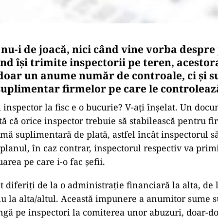
nu-i de joacă, nici când vine vorba despre 
nd își trimite inspectorii pe teren, acestora
oar un anume număr de controale, ci și s
 suplimentar firmelor pe care le controleaz
i inspector la fisc e o bucurie? V-ați înșelat. Un doc
ă că orice inspector trebuie să stabilească pentru f
umă suplimentară de plată, astfel încât inspectorul să
planul, în caz contrar, inspectorul respectiv va prim
uarea pe care i-o fac șefii.
t diferiți de la o administrație financiară la alta, de 
ciu la alta/altul. Această impunere a anumitor sume 
ingă pe inspectori la comiterea unor abuzuri, doar-do