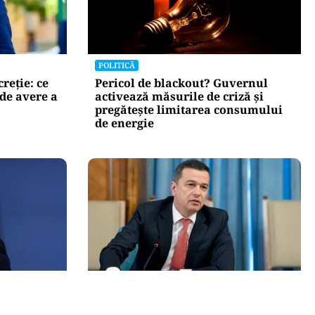
POLITICĂ
creție: ce
Pericol de blackout? Guvernul
de avere a
activează măsurile de criză și
pregătește limitarea consumului
de energie
POLITICĂ
 dezastrul
Grindeanu acuză PNL și