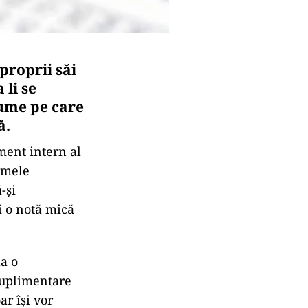
proprii săi
 li se
ume pe care
ă.
ument intern al
irmele
-și
i o notă mică
la o
suplimentare
ar își vor