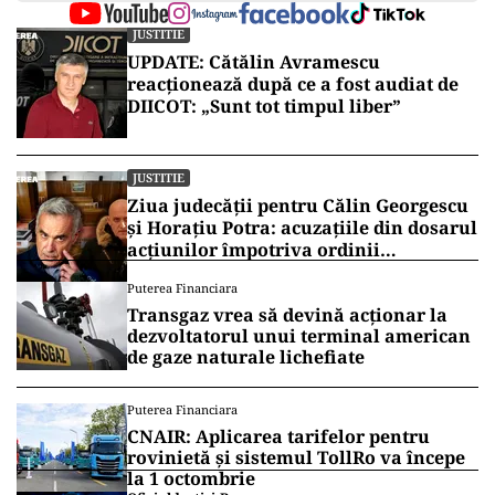
JUSTITIE
UPDATE: Cătălin Avramescu
reacționează după ce a fost audiat de
DIICOT: „Sunt tot timpul liber”
JUSTITIE
Ziua judecății pentru Călin Georgescu
și Horațiu Potra: acuzațiile din dosarul
acțiunilor împotriva ordinii
constituționale, pe masa judecătorilor
Puterea Financiara
de la Înalta Curte
Transgaz vrea să devină acționar la
dezvoltatorul unui terminal american
de gaze naturale lichefiate
Puterea Financiara
CNAIR: Aplicarea tarifelor pentru
rovinietă și sistemul TollRo va începe
la 1 octombrie