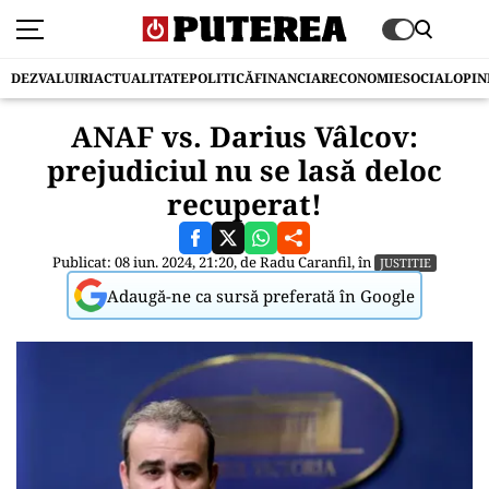
DEZVALUIRI
ACTUALITATE
POLITICĂ
FINANCIAR
ECONOMIE
SOCIAL
OPIN
ANAF vs. Darius Vâlcov:
prejudiciul nu se lasă deloc
recuperat!
Publicat: 08 iun. 2024, 21:20, de
Radu Caranfil
, în
JUSTITIE
Adaugă-ne ca sursă preferată în Google