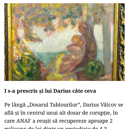
I s-a prescris și lui Darius câte ceva
Pe lângă „Dosarul Tablourilor”, Darius Vâlcov se
află și în centrul unui alt dosar de corupție, în
care ANAF a reușit să recupereze aproape 2
milioane de lei dintr-un prejudiciu de 4,3