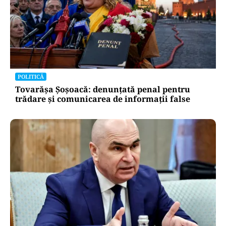
POLITICĂ
Tovarășa Șoșoacă: denunțată penal pentru
trădare și comunicarea de informații false