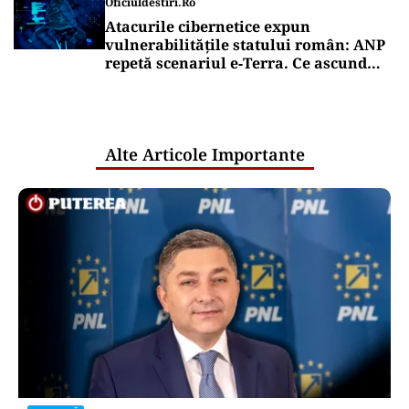
Oficiuldestiri.ro
Atacurile cibernetice expun
vulnerabilitățile statului român: ANP
repetă scenariul e‑Terra. Ce ascund
comunicările oficiale și cine răspunde
pentru mentenanța IT a instituțiilor
publice
Alte Articole Importante