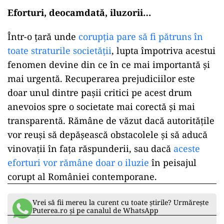
Eforturi, deocamdată, iluzorii…
Într-o țară unde
corupția pare să fi pătruns în
toate straturile societății
, lupta împotriva acestui
fenomen devine din ce în ce mai importantă și
mai urgentă. Recuperarea prejudiciilor este
doar unul dintre pașii critici pe acest drum
anevoios spre o societate mai corectă și mai
transparentă. Rămâne de văzut dacă autoritățile
vor reuși să depășească obstacolele și să aducă
vinovații în fața răspunderii, sau dacă
aceste
eforturi vor rămâne doar o iluzie
în peisajul
corupt al României contemporane.
Vrei să fii mereu la curent cu toate știrile? Urmărește
Puterea.ro și pe canalul de WhatsApp