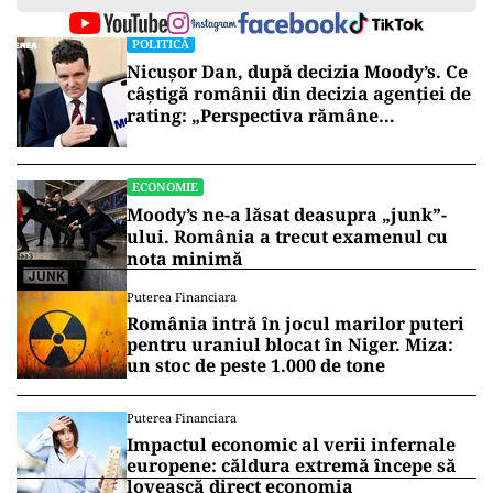
POLITICĂ
Nicușor Dan, după decizia Moody’s. Ce
câștigă românii din decizia agenției de
rating: „Perspectiva rămâne
rezervată”
ECONOMIE
Moody’s ne-a lăsat deasupra „junk”-
ului. România a trecut examenul cu
nota minimă
Puterea Financiara
România intră în jocul marilor puteri
pentru uraniul blocat în Niger. Miza:
un stoc de peste 1.000 de tone
Puterea Financiara
Impactul economic al verii infernale
europene: căldura extremă începe să
lovească direct economia