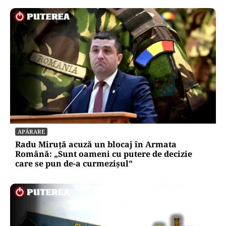
APĂRARE
Radu Miruță acuză un blocaj în Armata
Română: „Sunt oameni cu putere de decizie
care se pun de-a curmezișul”