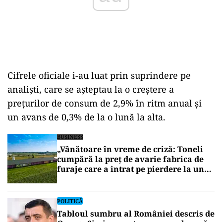
Cifrele oficiale i-au luat prin suprindere pe
analişti, care se aşteptau la o creştere a
preţurilor de consum de 2,9% în ritm anual şi
un avans de 0,3% de la o lună la alta.
BUSINESS
„Vânătoare în vreme de criză: Toneli
cumpără la preț de avarie fabrica de
furaje care a intrat pe pierdere la un
an după profitul maxim”
POLITICĂ
Tabloul sumbru al României descris de