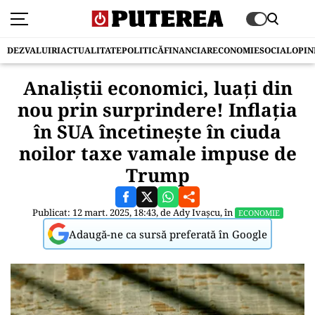
DEZVALUIRI
ACTUALITATE
POLITICĂ
FINANCIAR
ECONOMIE
SOCIAL
OPIN
Analiştii economici, luaţi din
nou prin surprindere! Inflaţia
în SUA încetineşte în ciuda
noilor taxe vamale impuse de
Trump
Publicat: 12 mart. 2025, 18:43, de
Ady Ivașcu
, în
ECONOMIE
Adaugă-ne ca sursă preferată în Google