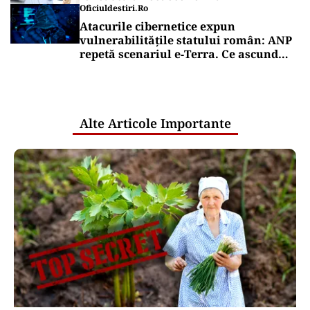
Oficiuldestiri.ro
Atacurile cibernetice expun
vulnerabilitățile statului român: ANP
repetă scenariul e‑Terra. Ce ascund
comunicările oficiale și cine răspunde
pentru mentenanța IT a instituțiilor
publice
Alte Articole Importante