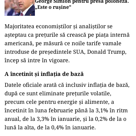
George Simion pentru presa poloneză.
„Este o rușine”
Majoritatea economiştilor şi analiştilor se
aşteptau ca preţurile să crească pe piaţa internă
americană, pe măsură ce noile tarife vamale
introduse de preşedintele SUA, Donald Trump,
încep să intre în vigoare.
A încetinit şi inflaţia de bază
Datele oficiale arată că inclusiv inflaţia de bază,
după ce sunt eliminate preţurile volatile,
precum cele pentru energie şi alimente, a
încetinit în luna februarie până la 3,1% în ritm
anual, de la 3,3% în ianuarie, şi la 0,2% de la o
lună la alta, de la 0,4% în ianuarie.