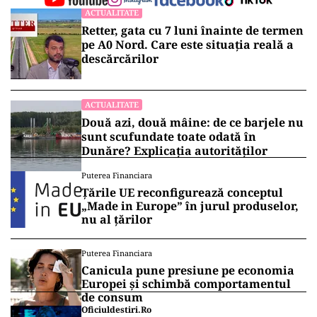
ACTUALITATE
Retter, gata cu 7 luni înainte de termen
pe A0 Nord. Care este situația reală a
descărcărilor
ACTUALITATE
Două azi, două mâine: de ce barjele nu
sunt scufundate toate odată în
Dunăre? Explicația autorităților
Puterea Financiara
Țările UE reconfigurează conceptul
„Made in Europe” în jurul produselor,
nu al țărilor
Puterea Financiara
Canicula pune presiune pe economia
Europei și schimbă comportamentul
de consum
Oficiuldestiri.ro