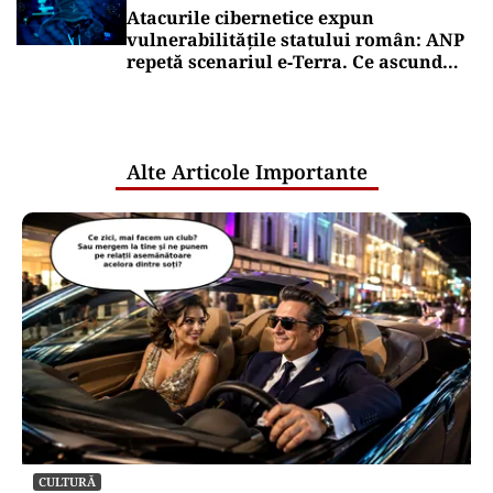
Atacurile cibernetice expun
vulnerabilitățile statului român: ANP
repetă scenariul e‑Terra. Ce ascund
comunicările oficiale și cine răspunde
pentru mentenanța IT a instituțiilor
publice
Alte Articole Importante
CULTURĂ