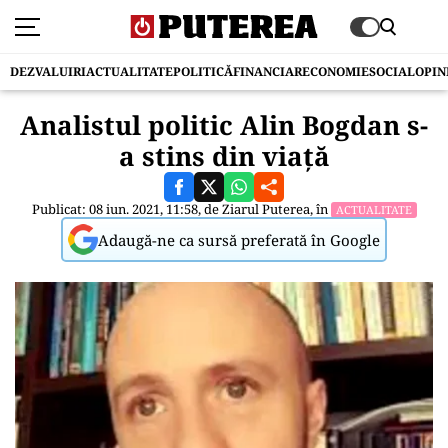
DEZVALUIRI
ACTUALITATE
POLITICĂ
FINANCIAR
ECONOMIE
SOCIAL
OPIN
Analistul politic Alin Bogdan s-
a stins din viață
Publicat: 08 iun. 2021, 11:58, de
Ziarul Puterea
, în
ACTUALITATE
Adaugă-ne ca sursă preferată în Google