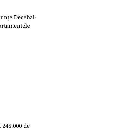
cuințe Decebal-
partamentele
i 245.000 de