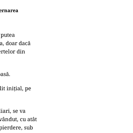
vernarea
r putea
la, doar dacă
ertelor din
oasă.
t inițial, pe
ari, se va
vândut, cu atât
 pierdere, sub