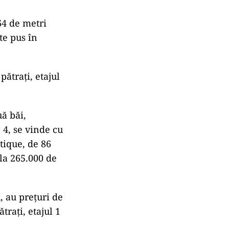
4 de metri
ste pus în
ătrați, etajul
ă băi,
n 4, se vinde cu
tique, de 86
 la 265.000 de
 au prețuri de
trați, etajul 1