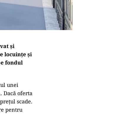
vat și
e locuințe și
pe fondul
țul unei
. Dacă oferta
 prețul scade.
re pentru