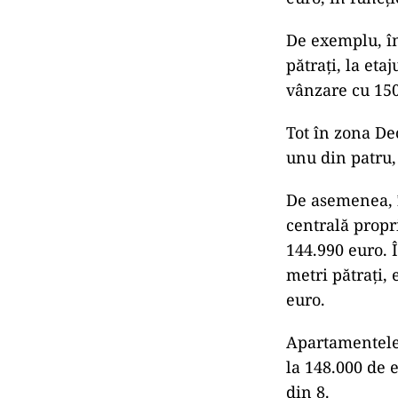
De exemplu, î
pătrați, la eta
vânzare cu 150
Tot în zona De
unu din patru,
De asemenea, 
centrală propri
144.990 euro. 
metri pătrați, 
euro.
Apartamentele 
la 148.000 de e
din 8.