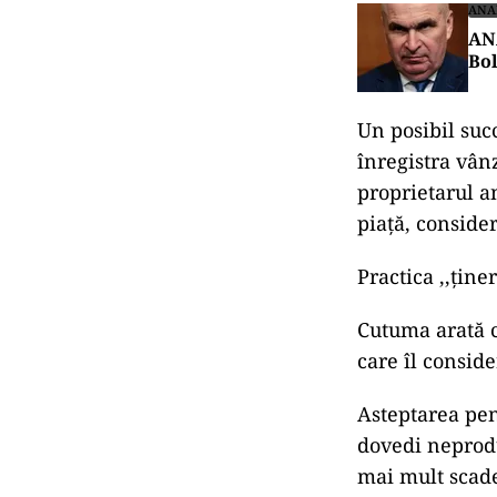
ANA
ANA
Bo
Un posibil succ
înregistra vân
proprietarul a
piață, consider
Practica ,,ține
Cutuma arată că
care îl consid
Asteptarea pen
dovedi neprodu
mai mult scade