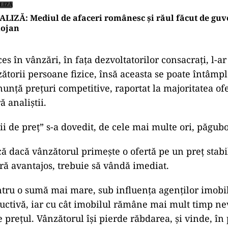
LIZĂ
LIZĂ: Mediul de afaceri românesc și răul făcut de gu
lojan
es în vânzări, în fața dezvoltatorilor consacrați, l-a
zătorii persoane fizice, însă aceasta se poate întâmp
nunță prețuri competitive, raportat la majoritatea of
ă analiștii.
rii de preț” s-a dovedit, de cele mai multe ori, păgub
 dacă vânzătorul primește o ofertă pe un preț stabili
eră avantajos, trebuie să vândă imediat.
tru o sumă mai mare, sub influența agenților imobili
ctivă, iar cu cât imobilul rămâne mai mult timp ne
 prețul. Vânzătorul își pierde răbdarea, și vinde, în