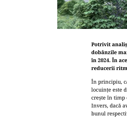
Potrivit anali
dobânzile mari
în 2024. În ac
reducerii ritm
În principiu, c
locuințe este 
crește în timp
Invers, dacă a
bunul respecti