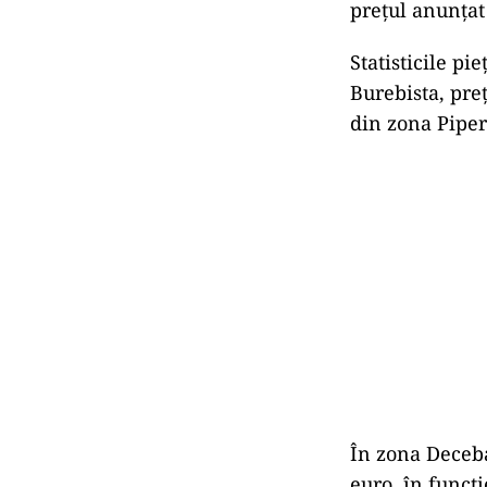
prețul anunțat 
Statisticile p
Burebista, pre
din zona Piper
În zona Deceba
euro, în funcț