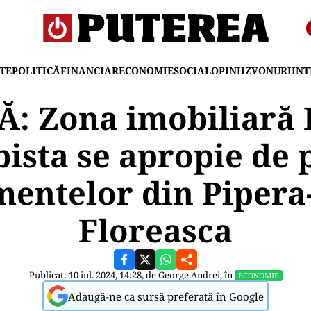
TE
POLITICĂ
FINANCIAR
ECONOMIE
SOCIAL
OPINII
ZVONURI
IN
: Zona imobiliară 
ista se apropie de 
entelor din Pipera
Floreasca
Publicat: 10 iul. 2024, 14:28, de
George Andrei
, în
ECONOMIE
Adaugă-ne ca sursă preferată în Google