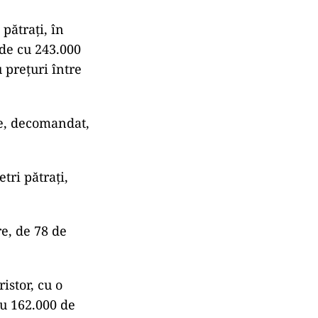
pătrați, în
nde cu 243.000
 prețuri între
e, decomandat,
tri pătrați,
e, de 78 de
stor, cu o
cu 162.000 de