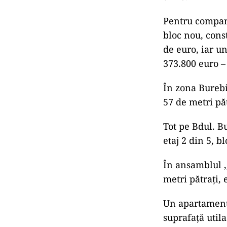
Pentru compara
bloc nou, cons
de euro, iar un
373.800 euro –
În zona Bureb
57 de metri păt
Tot pe Bdul. B
etaj 2 din 5, b
În ansamblul 
metri pătrați, 
Un apartament 
suprafață utila