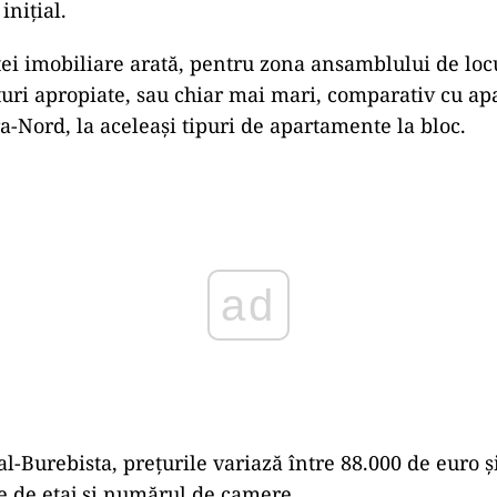
inițial.
ieței imobiliare arată, pentru zona ansamblului de lo
țuri apropiate, sau chiar mai mari, comparativ cu a
a-Nord, la aceleași tipuri de apartamente la bloc.
ad
l-Burebista, prețurile variază între 88.000 de euro ș
ie de etaj și numărul de camere.