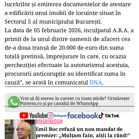
lucrărilor și emiterea documentelor de atestare
a edificării unui imobil de locuințe situat în
Sectorul 5 al municipiului București.
La data de 05 februarie 2026, inculpatul A.R.A. a
primit de la unul dintre oamenii de afaceri cea
de-a doua tranșă de 20.000 de euro din suma
totală pretinsă, împrejurare în care, cu ocazia
percheziției efectuate la autoturismul acestuia,
procurorii anticorupție au identificat suma în
cauză”, se arată în comunicatul
DNA
.
Vrei să fii mereu la curent cu toate știrile? Urmărește
Puterea.ro și pe canalul de WhatsApp
ACTUALITATE
Emil Boc refuză un nou mandat de
premier: „Mulțam fain, alții la rând!”