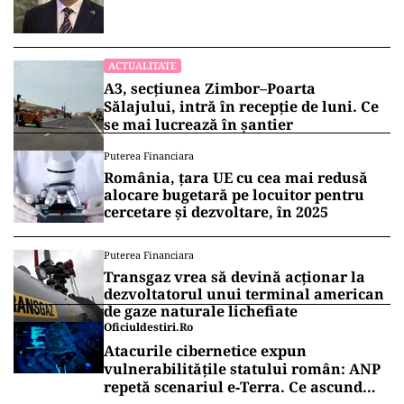
ACTUALITATE
A3, secțiunea Zimbor–Poarta
Sălajului, intră în recepție de luni. Ce
se mai lucrează în șantier
Puterea Financiara
România, țara UE cu cea mai redusă
alocare bugetară pe locuitor pentru
cercetare și dezvoltare, în 2025
Puterea Financiara
Transgaz vrea să devină acționar la
dezvoltatorul unui terminal american
de gaze naturale lichefiate
Oficiuldestiri.ro
Atacurile cibernetice expun
vulnerabilitățile statului român: ANP
repetă scenariul e‑Terra. Ce ascund