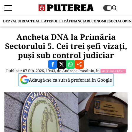
DEZVALUIRI
ACTUALITATE
POLITICĂ
FINANCIAR
ECONOMIE
SOCIAL
OPIN
Ancheta DNA la Primăria
Sectorului 5. Cei trei șefi vizați,
puși sub control judiciar
Publicat: 07 feb. 2026, 19:43, de
Andreea Pavaloiu
, în
ACTUALITATE
Adaugă-ne ca sursă preferată în Google