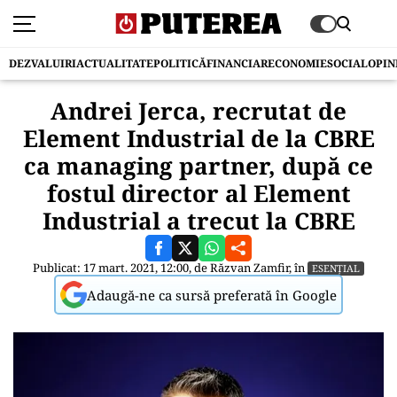
DEZVALUIRI
ACTUALITATE
POLITICĂ
FINANCIAR
ECONOMIE
SOCIAL
OPIN
Andrei Jerca, recrutat de
Element Industrial de la CBRE
ca managing partner, după ce
fostul director al Element
Industrial a trecut la CBRE
Publicat: 17 mart. 2021, 12:00, de
Răzvan Zamfir
, în
ESENȚIAL
Adaugă-ne ca sursă preferată în Google