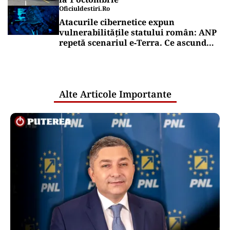
Oficiuldestiri.ro
Atacurile cibernetice expun
vulnerabilitățile statului român: ANP
repetă scenariul e‑Terra. Ce ascund
comunicările oficiale și cine răspunde
pentru mentenanța IT a instituțiilor
publice
Alte Articole Importante