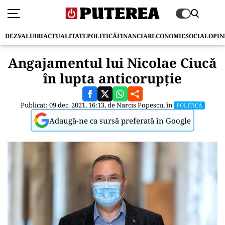
DEZVALUIRI
ACTUALITATE
POLITICĂ
FINANCIAR
ECONOMIE
SOCIAL
OPIN
Angajamentul lui Nicolae Ciucă
în lupta anticorupție
Publicat: 09 dec. 2021, 16:13, de
Narcis Popescu
, în
POLITICĂ
Adaugă-ne ca sursă preferată în Google