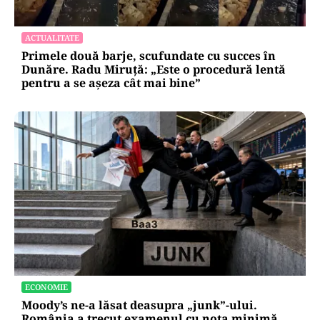
ACTUALITATE
Primele două barje, scufundate cu succes în
Dunăre. Radu Miruță: „Este o procedură lentă
pentru a se așeza cât mai bine”
ECONOMIE
Moody’s ne-a lăsat deasupra „junk”-ului.
România a trecut examenul cu nota minimă