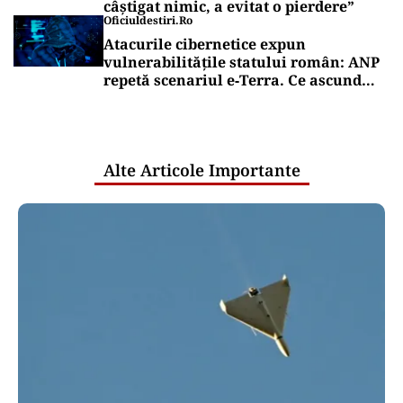
câștigat nimic, a evitat o pierdere”
Oficiuldestiri.ro
Atacurile cibernetice expun
vulnerabilitățile statului român: ANP
repetă scenariul e‑Terra. Ce ascund
comunicările oficiale și cine răspunde
pentru mentenanța IT a instituțiilor
publice
Alte Articole Importante