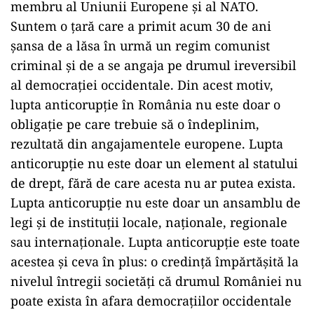
membru al Uniunii Europene şi al NATO.
Suntem o ţară care a primit acum 30 de ani
şansa de a lăsa în urmă un regim comunist
criminal şi de a se angaja pe drumul ireversibil
al democraţiei occidentale. Din acest motiv,
lupta anticorupţie în România nu este doar o
obligaţie pe care trebuie să o îndeplinim,
rezultată din angajamentele europene. Lupta
anticorupţie nu este doar un element al statului
de drept, fără de care acesta nu ar putea exista.
Lupta anticorupţie nu este doar un ansamblu de
legi şi de instituţii locale, naţionale, regionale
sau internaţionale. Lupta anticorupţie este toate
acestea şi ceva în plus: o credinţă împărtăşită la
nivelul întregii societăţi că drumul României nu
poate exista în afara democraţiilor occidentale