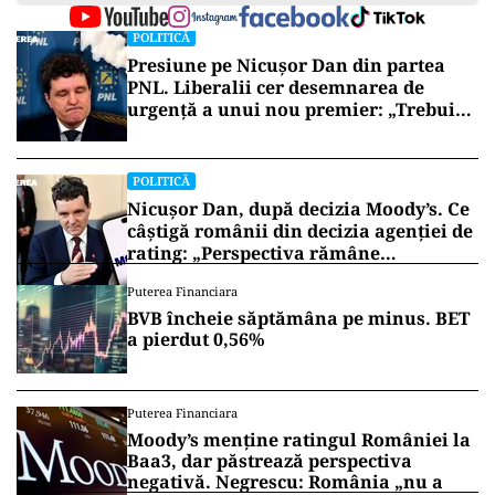
POLITICĂ
Presiune pe Nicușor Dan din partea
PNL. Liberalii cer desemnarea de
urgență a unui nou premier: „Trebuie
să iasă fum alb de la Cotroceni!”
POLITICĂ
Nicușor Dan, după decizia Moody’s. Ce
câștigă românii din decizia agenției de
rating: „Perspectiva rămâne
rezervată”
Puterea Financiara
BVB încheie săptămâna pe minus. BET
a pierdut 0,56%
Puterea Financiara
Moody’s menține ratingul României la
Baa3, dar păstrează perspectiva
negativă. Negrescu: România „nu a