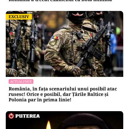
EXCLUSIV
EXCLUSIV
ACTUALITATE
România, în fața scenariului unui posibil atac
rusesc! Orice e posibil, dar Țările Baltice și
Polonia par în prima linie!