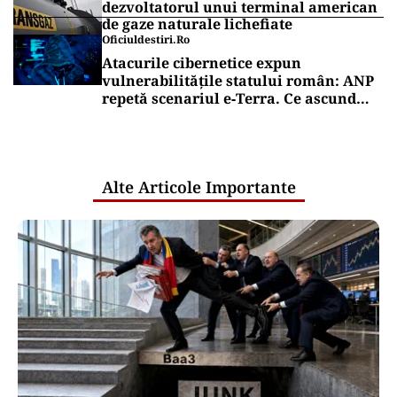
dezvoltatorul unui terminal american
de gaze naturale lichefiate
Oficiuldestiri.ro
Atacurile cibernetice expun
vulnerabilitățile statului român: ANP
repetă scenariul e‑Terra. Ce ascund
comunicările oficiale și cine răspunde
pentru mentenanța IT a instituțiilor
publice
Alte Articole Importante