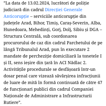
”La data de 13.02.2024, lucrători de poliţie
judiciară din cadrul
Direcţiei Generale
Anticorupţie
– serviciile anticorupţie din
judeţele Arad, Bihor, Timiş, Caraş-Severin, Alba,
Hunedoara, Mehedinţi, Gorj, Dolj, Sibiu şi DGA –
Structura Centrală, sub coordonarea
procurorului de caz din cadrul Parchetului de pe
lângă Tribunalul Arad, pun în executare 2
mandate de percheziţie domiciliară la tonetele I
şi II, sens ieşire din ţară în ACI Nădlac 2.
Activităţile procedurale se desfăşoară într-un
dosar penal care vizează săvârşirea infracţiunii
de luare de mită în formă continuată de către 47
de funcţionari publici din cadrul Companiei
Naţionale de Administrare a Infrastructurii
Rutiere”.