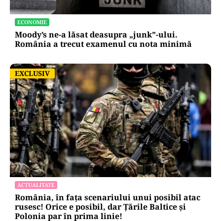
ECONOMIE
Moody’s ne-a lăsat deasupra „junk”-ului.
România a trecut examenul cu nota minimă
EXCLUSIV
EXCLUSIV
ACTUALITATE
România, în fața scenariului unui posibil atac
rusesc! Orice e posibil, dar Țările Baltice și
Polonia par în prima linie!