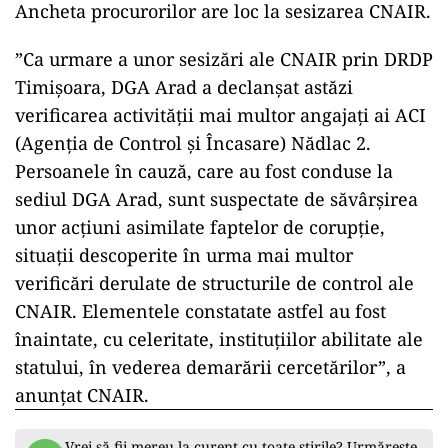
Ancheta procurorilor are loc la sesizarea CNAIR.
”Ca urmare a unor sesizări ale CNAIR prin DRDP
Timişoara, DGA Arad a declanşat astăzi
verificarea activităţii mai multor angajaţi ai ACI
(Agenţia de Control şi Încasare) Nădlac 2.
Persoanele în cauză, care au fost conduse la
sediul DGA Arad, sunt suspectate de săvârşirea
unor acţiuni asimilate faptelor de corupţie,
situaţii descoperite în urma mai multor
verificări derulate de structurile de control ale
CNAIR. Elementele constatate astfel au fost
înaintate, cu celeritate, instituţiilor abilitate ale
statului, în vederea demarării cercetărilor”, a
anunţat CNAIR.
Vrei să fii mereu la curent cu toate știrile? Urmărește