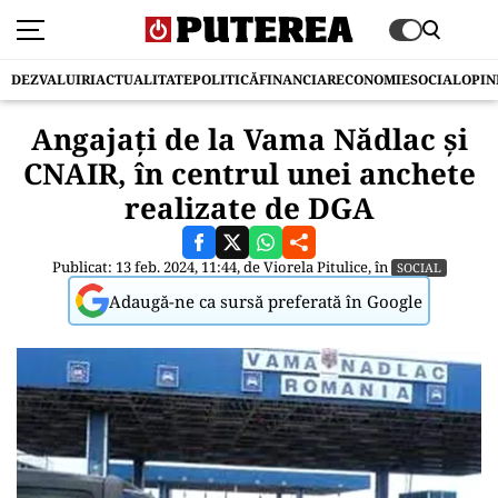
DEZVALUIRI
ACTUALITATE
POLITICĂ
FINANCIAR
ECONOMIE
SOCIAL
OPIN
Angajați de la Vama Nădlac și
CNAIR, în centrul unei anchete
realizate de DGA
Publicat: 13 feb. 2024, 11:44, de
Viorela Pitulice
, în
SOCIAL
Adaugă-ne ca sursă preferată în Google