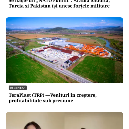
Se naște un „NATO sunnit”: Arabia Saudită,
Turcia și Pakistan își unesc forțele militare
BUSINESS
TeraPlast (TRP) —Venituri în creștere,
profitabilitate sub presiune