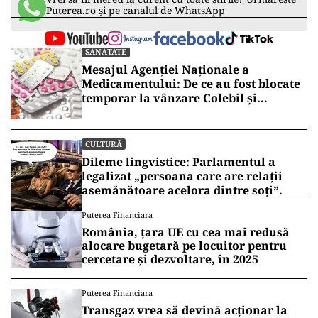
Puterea.ro și pe canalul de WhatsApp
SĂNĂTATE
Mesajul Agenției Naționale a
Medicamentului: De ce au fost blocate
temporar la vânzare Colebil și
Panzcebil
CULTURĂ
Dileme lingvistice: Parlamentul a
legalizat „persoana care are relații
asemănătoare acelora dintre soți”.
Puterea Financiara
România, țara UE cu cea mai redusă
alocare bugetară pe locuitor pentru
cercetare și dezvoltare, în 2025
Puterea Financiara
Transgaz vrea să devină acționar la