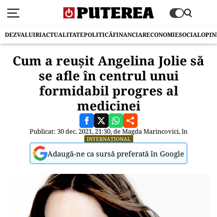
DEZVALUIRI
ACTUALITATE
POLITICĂ
FINANCIAR
ECONOMIE
SOCIAL
OPIN
Cum a reușit Angelina Jolie să
se afle în centrul unui
formidabil progres al
medicinei
Publicat: 30 dec. 2021, 21:30, de
Magda Marincovici
, în
INTERNAȚIONAL
Adaugă-ne ca sursă preferată în Google