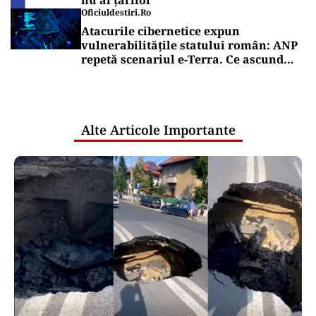
nu al țărilor
Oficiuldestiri.ro
Atacurile cibernetice expun
vulnerabilitățile statului român: ANP
repetă scenariul e‑Terra. Ce ascund
comunicările oficiale și cine răspunde
pentru mentenanța IT a instituțiilor
publice
Alte Articole Importante