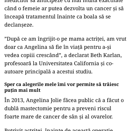
medicilor să anticipeze cu mai multă exactitate
când o femeie ar putea dezvolta un cancer și să
înceapă tratamentul înainte ca boala să se
declanșeze.
”După ce am îngrijit-o pe mama actriței, am vrut
doar ca Angelina să fie în viață pentru a-și
vedea copiii crescând”, a declarat Beth Karlan,
profesoară la Universitatea California și co-
autoare principală a acestui studiu.
Sper ca alegerile mele îmi vor permite să trăiesc
puțin mai mult
În 2013, Angelina Jolie făcea public că a făcut o
dublă mastectomie pentru a preveni riscul
foarte mare de cancer de sân și al ovarelor.
Potrivit actriței, înainte de această operație