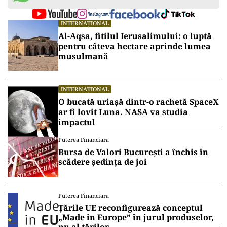
INTERNAȚIONAL
Al-Aqsa, fitilul Ierusalimului: o luptă
pentru câteva hectare aprinde lumea
musulmană
INTERNAȚIONAL
O bucată uriașă dintr-o rachetă SpaceX
ar fi lovit Luna. NASA va studia
impactul
Puterea Financiara
Bursa de Valori București a închis în
scădere ședința de joi
Puterea Financiara
Țările UE reconfigurează conceptul
„Made in Europe” în jurul produselor,