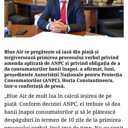
Blue Air se pregăteşte să iasă din piaţă şi
tergiversează primirea procesului verbal privind
amenda aplicată de ANPC şi privind obligaţia de a
da consumatorilor banii înapoi, a afirmat, luni,
preşedintele Autorităţii Naţionale pentru Protecţia
Consumatorilor (ANPC), Horia Constantinescu,
într-o conferinţă de presă.
„Blue Air de mult lua în calcul ieşirea de pe
piaţă. Conform deciziei ANPC, ei trebuie să dea
banii înapoi consumatorilor şi să le plătească
despăgubiri în termen de 10 zile de la primirea
procesului verbal, însă trag de timp. Nu au venit