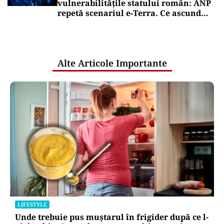
vulnerabilitățile statului român: ANP
repetă scenariul e‑Terra. Ce ascund
comunicările oficiale și cine răspunde
pentru mentenanța IT a instituțiilor
publice
Alte Articole Importante
LIFESTYLE
Unde trebuie pus muștarul în frigider după ce l-