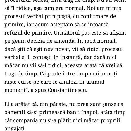
să îl ridice, aşa cum era normal. Noi am trimis
procesul verbal prin poştă, cu confirmare de
primire, iar acum aşteptăm să se întoarcă
refuzul de primire. Următorul pas este să afişăm
pe geam decizia de amendă. În mod normal,
dacă ştii că eşti nevinovat, vii să ridici procesul
verbal şi îl conteşti în instanţă, dar dacă nici
măcar nu vii să-l ridici, aceasta arată că vrei să
tragi de timp. Că poate între timp mai anunţi
nişte curse pe care le anulezi în ultimul
moment”, a spus Constantinescu.
El a arătat că, din păcate, nu prea sunt şanse ca
oamenii să-şi primească banii înapoi, atâta timp
cât compania nu şi-a plătit nici măcar propriii
angajaţi.