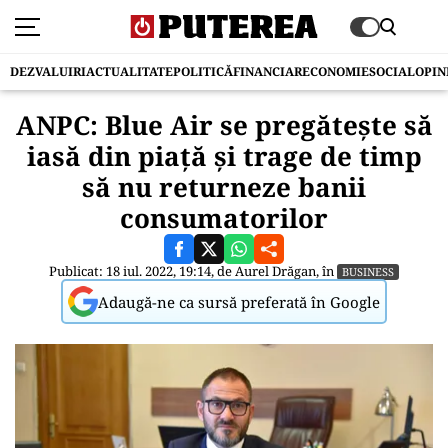
DEZVALUIRI
ACTUALITATE
POLITICĂ
FINANCIAR
ECONOMIE
SOCIAL
OPIN
ANPC: Blue Air se pregăteşte să
iasă din piaţă şi trage de timp
să nu returneze banii
consumatorilor
Publicat: 18 iul. 2022, 19:14, de
Aurel Drăgan
, în
BUSINESS
Adaugă-ne ca sursă preferată în Google