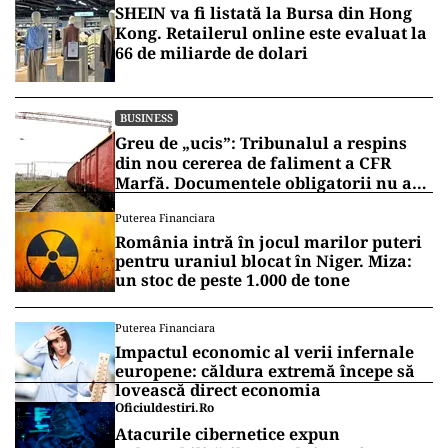
SHEIN va fi listată la Bursa din Hong
Kong. Retailerul online este evaluat la
66 de miliarde de dolari
BUSINESS
Greu de „ucis”: Tribunalul a respins
din nou cererea de faliment a CFR
Marfă. Documentele obligatorii nu au
fost depuse
Puterea Financiara
România intră în jocul marilor puteri
pentru uraniul blocat în Niger. Miza:
un stoc de peste 1.000 de tone
Puterea Financiara
Impactul economic al verii infernale
europene: căldura extremă începe să
lovească direct economia
Oficiuldestiri.ro
Atacurile cibernetice expun