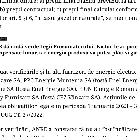
inimă dintre: a) preţul final maxim prevăzut la art. 
; b) preţul contractual; c) preţul final calculat confor
or art. 5 şi 6, în cazul gazelor naturale”, se menţion
.
RGIE
 dă undă verde Legii Prosumatorului. Facturile ar pute
pensate lunar, iar energia produsă va putea plăti și ga
t verificările și la alți furnizori de energie electr
izare SA, PPC Energie Muntenia SA (fostă Enel Ene
ie SA (fostă Enel Energie SA), E.ON Energie Romani
 Furnizare SA (fostă CEZ Vânzare SA). Acțiunile de 
rea obligațiilor legale în perioada 1 ianuarie 2023 –
OUG nr. 27/2022.
r verificări, ANRE a constatat că nu au fost încălcate