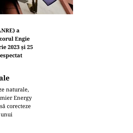
ANRE) a
zorul Engie
e 2023 și 25
respectat
ale
ze naturale,
emier Energy
 să corecteze
 unui