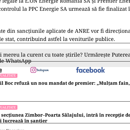
e legale la E.ON Energie Romania SA și Premier Ene
controlul la PPC Energie SA urmează să fie finalizat î
te din sancțiunile aplicate de ANRE vor fi direcționa
e stat, contribuind astfel la veniturile publice.
ii mereu la curent cu toate știrile? Urmărește Puterea
 de WhatsApp
UALITATE
l Boc refuză un nou mandat de premier: „Mulțam fain, a
UALITATE
 secțiunea Zimbor–Poarta Sălajului, intră în recepție de
 lucrează în șantier