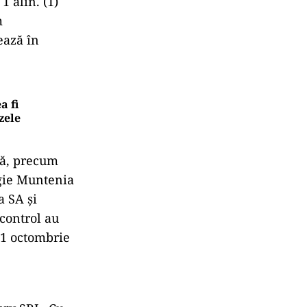
1 alin. (1)
m
ează în
a fi
zele
ică, precum
rgie Muntenia
a SA și
control au
 31 octombrie