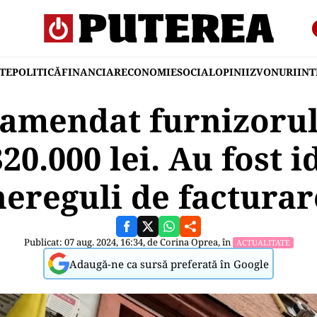
TE
POLITICĂ
FINANCIAR
ECONOMIE
SOCIAL
OPINII
ZVONURI
IN
amendat furnizorul
20.000 lei. Au fost i
nereguli de facturar
Publicat: 07 aug. 2024, 16:34, de
Corina Oprea
, în
ACTUALITATE
Adaugă-ne ca sursă preferată în Google