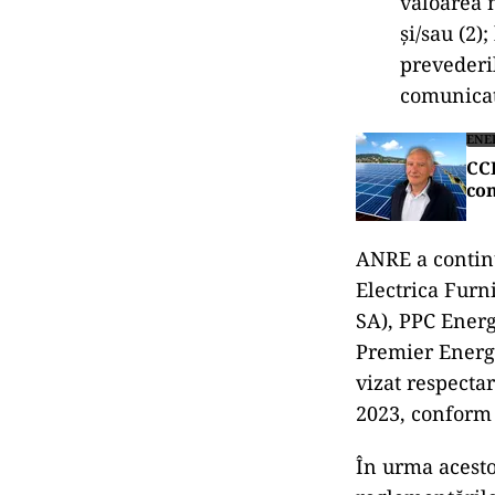
valoarea m
şi/sau (2)
prevederil
comunicat
ENE
CCR
com
ANRE a continua
Electrica Furn
SA), PPC Energ
Premier Energy
vizat respecta
2023, conform 
În urma acesto