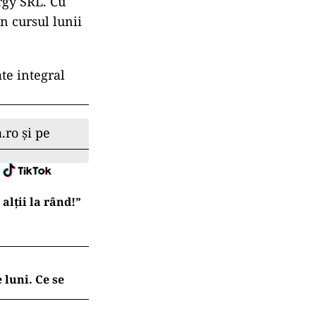
rgy SRL. Cu
n cursul lunii
te integral
.ro și pe
lții la rând!”
 luni. Ce se