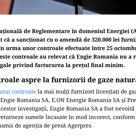
aţională de Reglementare în domeniul Energiei (
t că a sancționat cu o amendă de 320.000 lei furni
n urma unor controale efectuate între 25 octombri
ceste controale au relevat că Engie Romania nu a 
gale privind facturarea la prețul final minim.
roale aspre la furnizorii de gaze natur
urat controale
la mai mulți furnizori licențiați de ga
și Engie Romania SA, E.ON Energie Romania SA și Pr
cestor investigații, Engie Romania SA a fost nevoită
ă returneze sumele încasate în mod incorect, conform
smis de agenția de presă Agerpres.