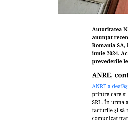
Autoritatea N
anunțat recen
Romania SA, î
iunie 2024. A
prevederile le
ANRE, cont
ANRE a desfăș
printre care 
SRL. În urma a
facturile și s
comunicat tran