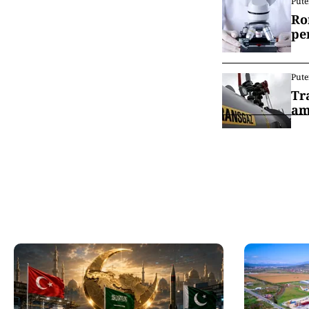
Pute
Ro
pe
Pute
Tr
am