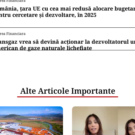
rea Financiara
mânia, țara UE cu cea mai redusă alocare bugetar
ntru cercetare și dezvoltare, în 2025
rea Financiara
ansgaz vrea să devină acționar la dezvoltatorul u
erican de gaze naturale lichefiate
Alte Articole Importante