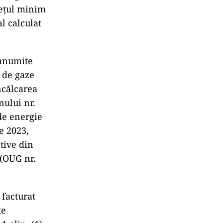
prețul minim
l calculat
 anumite
i de gaze
ncălcarea
nului nr.
 de energie
e 2023,
tive din
 (OUG nr.
l facturat
te