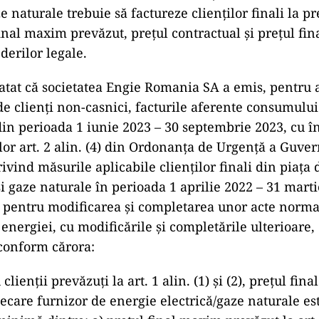
ze naturale trebuie să factureze clienților finali la 
inal maxim prevăzut, prețul contractual și prețul fina
erilor legale.
tatat că societatea Engie Romania SA a emis, pentru
de clienţi non-casnici, facturile aferente consumulu
din perioada 1 iunie 2023 – 30 septembrie 2023, cu î
or art. 2 alin. (4) din Ordonanţa de Urgenţă a Guver
ivind măsurile aplicabile clienţilor finali din piaţa
şi gaze naturale în perioada 1 aprilie 2022 – 31 marti
 pentru modificarea şi completarea unor acte norma
nergiei, cu modificările şi completările ulterioare,
 conform cărora:
clienţii prevăzuţi la art. 1 alin. (1) şi (2), preţul fina
iecare furnizor de energie electrică/gaze naturale es