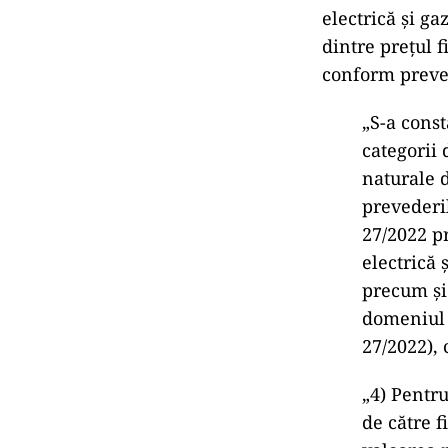
electrică și ga
dintre prețul f
conform preved
„S-a cons
categorii 
naturale 
prevederil
27/2022 pr
electrică 
precum şi
domeniul e
27/2022),
„4) Pentru 
de către f