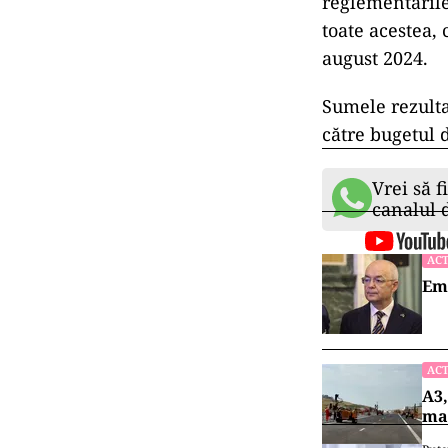
reglementăril
toate acestea, 
august 2024.
Sumele rezulta
către bugetul d
Vrei să f
canalul
ACT
Emi
ACT
A3,
mai