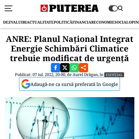
DEZVALUIRI
ACTUALITATE
POLITICĂ
FINANCIAR
ECONOMIE
SOCIAL
OPIN
ANRE: Planul Național Integrat
Energie Schimbări Climatice
trebuie modificat de urgență
Publicat: 07 iul. 2022, 20:00, de
Aurel Drăgan
, în
ESENȚIAL
Adaugă-ne ca sursă preferată în Google