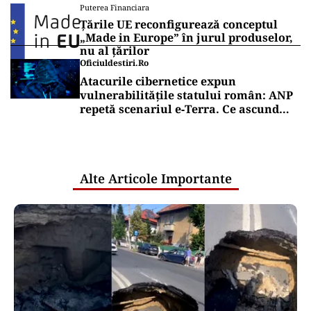
Puterea Financiara
Țările UE reconfigurează conceptul
„Made in Europe” în jurul produselor,
nu al țărilor
Oficiuldestiri.ro
Atacurile cibernetice expun
vulnerabilitățile statului român: ANP
repetă scenariul e‑Terra. Ce ascund
comunicările oficiale și cine răspunde
pentru mentenanța IT a instituțiilor
publice
Alte Articole Importante