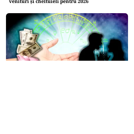
venituri și cheltuieli pentru 2026
HOROSCOP
Horoscop 7 august 2026: ziua în care Berbecii își
pierd răbdarea, iar Taurii pierd bani
TOS
Politica Cookies
Protecția Datelor Personale
Despre Noi
Publicitate
Echipa