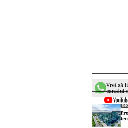
Vrei să f
canalul
IMO
Pro
ter