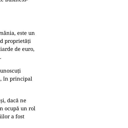
mânia, este un
d proprietăți
iarde de euro,
.
cunoscuți
, în principal
și, dacă ne
on ocupă un rol
lor a fost