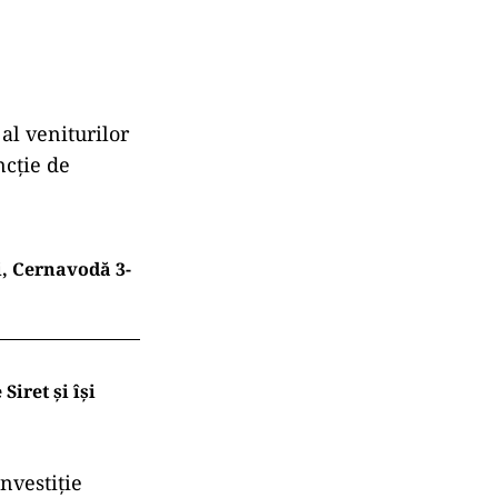
 al veniturilor
ncție de
i, Cernavodă 3-
Siret și își
nvestiție