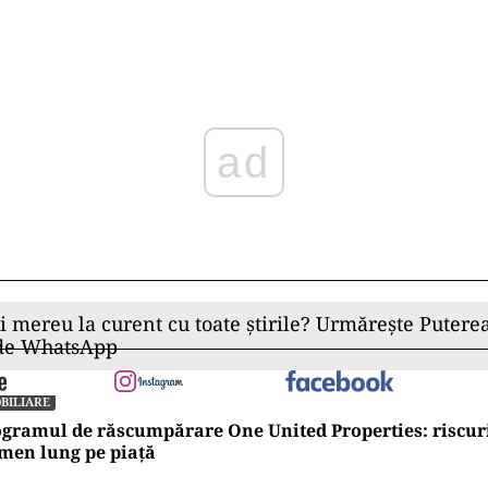
ad
ii mereu la curent cu toate știrile? Urmărește Puterea
 de WhatsApp
BILIARE
gramul de răscumpărare One United Properties: riscuri
men lung pe piață