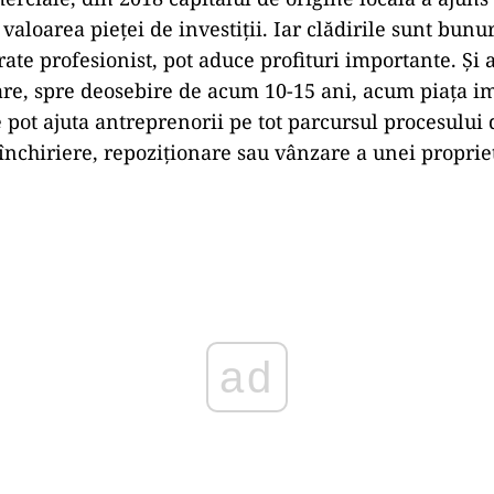
aloarea pieței de investiții. Iar clădirile sunt bunur
ate profesionist, pot aduce profituri importante. Și a
care, spre deosebire de acum 10-15 ani, acum piața i
e pot ajuta antreprenorii pe tot parcursul procesului 
chiriere, repoziționare sau vânzare a unei propriet
Play