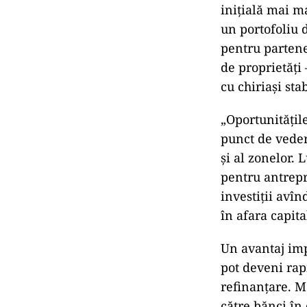
inițială mai m
un portofoliu 
pentru partene
de proprietăți –
cu chiriași sta
„Oportunitățile
punct de veder
și al zonelor.
pentru antrep
investiții avîn
în afara capit
Un avantaj impo
pot deveni rapi
refinanțare. M
către bănci în 