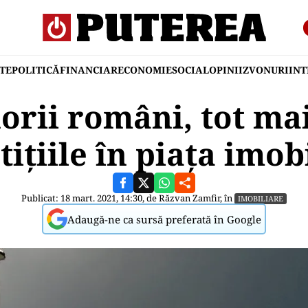
TE
POLITICĂ
FINANCIAR
ECONOMIE
SOCIAL
OPINII
ZVONURI
IN
rii români, tot mai
tițiile în piața imob
Publicat: 18 mart. 2021, 14:30, de
Răzvan Zamfir
, în
IMOBILIARE
Adaugă-ne ca sursă preferată în Google