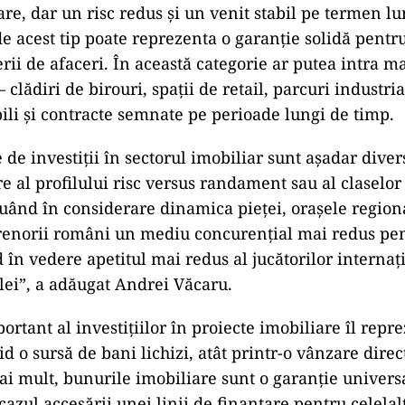
are, dar un risc redus și un venit stabil pe termen l
de acest tip poate reprezenta o garanție solidă pentr
rii de afaceri. În această categorie ar putea intra ma
 clădiri de birouri, spații de retail, parcuri industrial
bili și contracte semnate pe perioade lungi de timp.
 de investiții în sectorul imobiliar sunt așadar diver
e al profilului risc versus randament sau al claselor 
 Luând în considerare dinamica pieței, orașele region
renorii români un mediu concurențial mai redus pen
d în vedere apetitul mai redus al jucătorilor internați
alei”, a adăugat Andrei Văcaru.
rtant al investițiilor în proiecte imobiliare îl repre
d o sursă de bani lichizi, atât printr-o vânzare direct
ai mult, bunurile imobiliare sunt o garanție univers
cazul accesării unei linii de finanțare pentru celelal