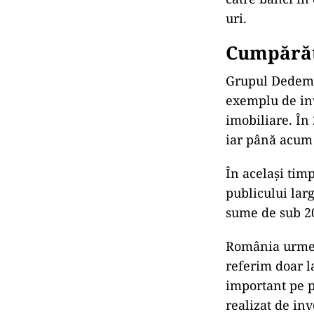
uri.
Cumpărăto
Grupul Dedeman
exemplu de inve
imobiliare. În
iar până acum 
În același tim
publicului lar
sume de sub 20
România urmeaz
referim doar l
important pe p
realizat de inv