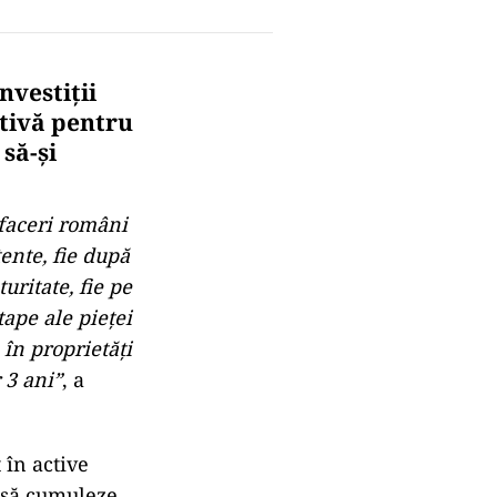
nvestiții
ctivă pentru
 să-și
faceri români
tente, fie după
uritate, fie pe
tape ale pieței
în proprietăți
 3 ani”
, a
 în active
s să cumuleze