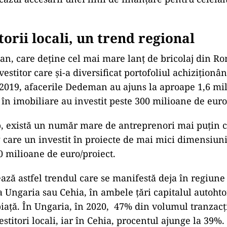
rii locali, un trend regional
, care deține cel mai mare lanț de bricolaj din Ro
stitor care și-a diversificat portofoliul achiziționân
 2019, afacerile Dedeman au ajuns la aproape 1,6 mil
în imobiliare au investit peste 300 milioane de euro
p, există un număr mare de antreprenori mai puțin 
g care un investit în proiecte de mai mici dimensiuni
 milioane de euro/proiect.
ă astfel trendul care se manifestă deja în regiune 
a Ungaria sau Cehia, în ambele țări capitalul autoht
iață. În Ungaria, în 2020, 47% din volumul tranzacții
estitori locali, iar în Cehia, procentul ajunge la 39%.