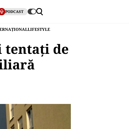
PODCAST
TERNAȚIONAL
LIFESTYLE
 tentați de
iliară