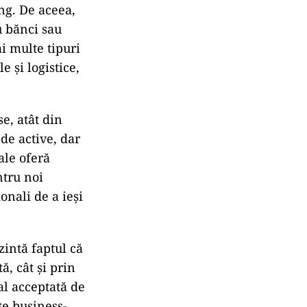
ung. De aceea,
u bănci sau
i multe tipuri
e și logistice,
se, atât din
de active, dar
ale oferă
tru noi
onali de a ieși
zintă faptul că
ă, cât și prin
al acceptată de
te business-