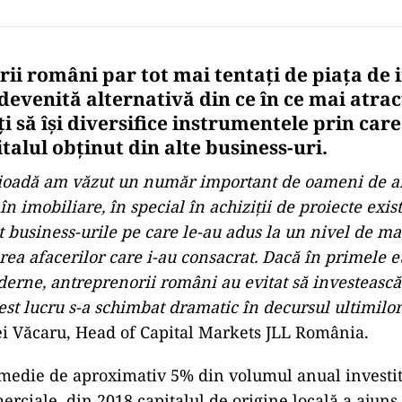
i români par tot mai tentați de piața de i
 devenită alternativă din ce în ce mai atra
ți să își diversifice instrumentele prin care
talul obținut din alte business-uri.
rioadă am văzut un număr important de oameni de a
în imobiliare, în special în achiziții de proiecte exis
 business-urile pe care le-au adus la un nivel de mat
rea afacerilor care i-au consacrat. Dacă în primele e
erne, antreprenorii români au evitat să investească 
est lucru s-a schimbat dramatic în decursul ultimilor
i Văcaru, Head of Capital Markets JLL România.
o medie de aproximativ 5% din volumul anual investit
erciale, din 2018 capitalul de origine locală a ajun