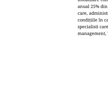
anual 25% din v
care, administr
condițiile în 
specialisti car
management, în