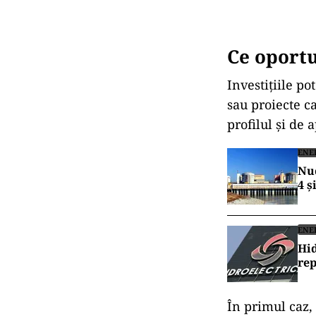
Ce oportu
Investițiile po
sau proiecte ca
profilul și de a
ENE
Nuc
4 ș
ENE
Hid
rep
În primul caz, 