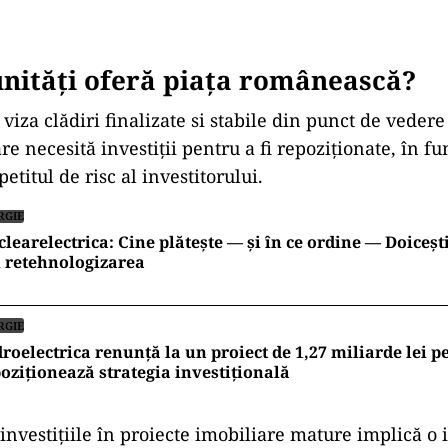
nități oferă piața românească?
t viza clădiri finalizate si stabile din punct de vedere
re necesită investiții pentru a fi repoziționate, în fu
petitul de risc al investitorului.
RGIE
learelectrica: Cine plătește — și în ce ordine — Doiceșt
i retehnologizarea
RGIE
roelectrica renunță la un proiect de 1,27 miliarde lei pe 
oziționează strategia investițională
investițiile în proiecte imobiliare mature implică o i