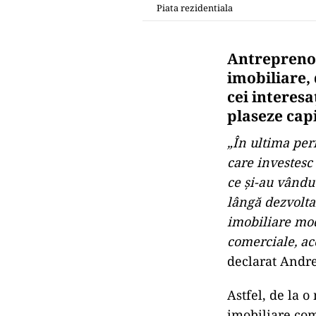
Piata rezidentiala
Antreprenori
imobiliare,
cei interesa
plaseze capi
„În ultima pe
care investesc 
ce și-au vândut
lângă dezvolta
imobiliare mod
comerciale, ac
declarat Andre
Astfel, de la 
imobiliare com