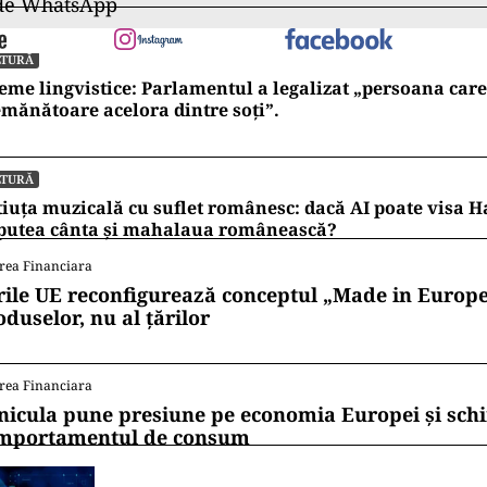
 de WhatsApp
LTURĂ
eme lingvistice: Parlamentul a legalizat „persoana care 
mănătoare acelora dintre soți”.
LTURĂ
iuța muzicală cu suflet românesc: dacă AI poate visa H
 putea cânta și mahalaua românească?
rea Financiara
rile UE reconfigurează conceptul „Made in Europe
oduselor, nu al țărilor
rea Financiara
nicula pune presiune pe economia Europei și sc
mportamentul de consum