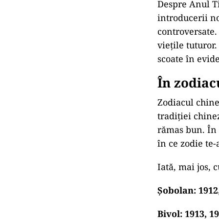
Despre Anul Ti
introducerii no
controversate. 
viețile tuturor
scoate în evid
În zodiac
Zodiacul chine
tradiției chin
rămas bun. În 
în ce zodie te-
Iată, mai jos, 
Șobolan: 1912,
Bivol: 1913, 19