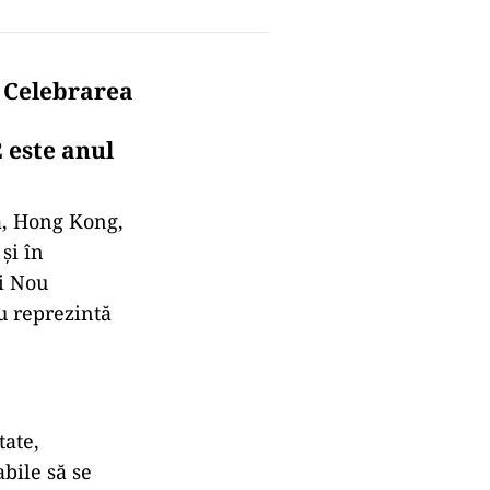
. Celebrarea
 este anul
ă, Hong Kong,
și în
ui Nou
u reprezintă
tate,
abile să se