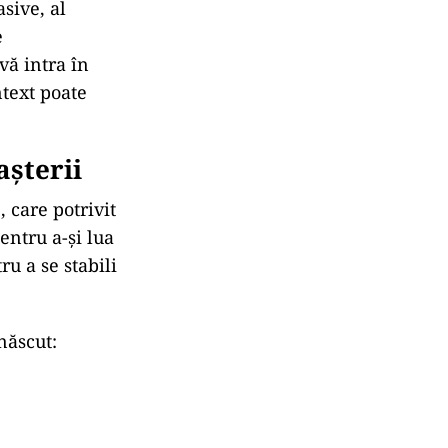
sive, al
e
vă intra în
ntext poate
așterii
 care potrivit
entru a-și lua
u a se stabili
născut: