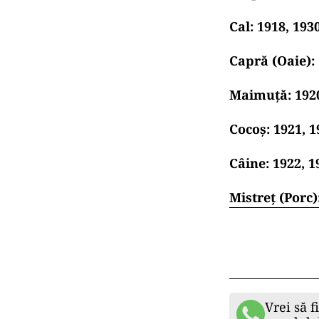
Cal: 1918, 1930
Capră (Oaie): 
Maimuță: 1920,
Cocoș: 1921, 1
Câine: 1922, 1
Mistreț (Porc):
Vrei să f