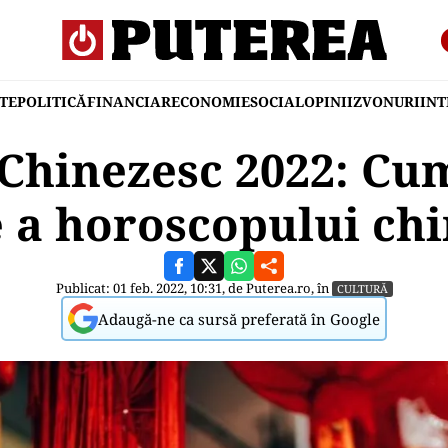
TE
POLITICĂ
FINANCIAR
ECONOMIE
SOCIAL
OPINII
ZVONURI
IN
Chinezesc 2022: Cum
e a horoscopului chi
Publicat: 01 feb. 2022, 10:31, de
Puterea.ro
, în
CULTURĂ
Adaugă-ne ca sursă preferată în Google