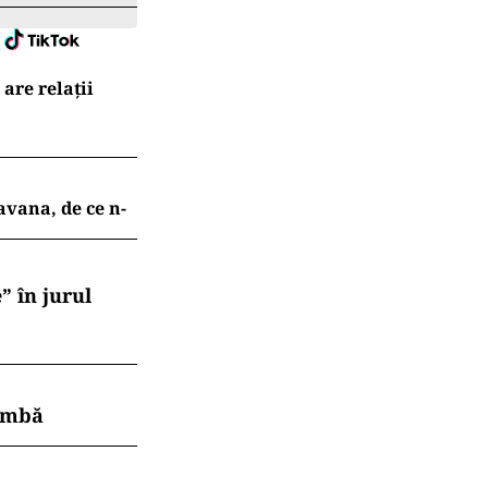
are relații
avana, de ce n-
” în jurul
himbă