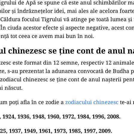
grului de Apă se spune că este anul schimbărilor ma
ilor și îndrăznețelor idei, mai ales ale acelora foart
Căldura focului Tigrului vă atinge pe toată lumea și 
. În ciuda acestor efecte și aspecte negative, acest co
ență tot ceea ce avem mai bun în noi.
ul chinezesc se ține cont de anul n
zesc este format din 12 semne, respectiv 12 animale,
eze, s-au prezentat la adunarea convocată de Budha p
zodiacul chinezesc se ține cont de anul nașterii pentr
ai născut.
cum poți afla în ce zodie a
zodiacului chinezesc
te-ai 
 1924, 1936, 1948, 1960, 1972, 1984, 1996, 2008.
25, 1937, 1949, 1961, 1973, 1985, 1997, 2009.