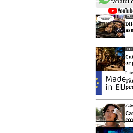
canalul
CU
Dil
ase
CU
Cut
ar
Pute
Ță
pr
Pute
Ca
co