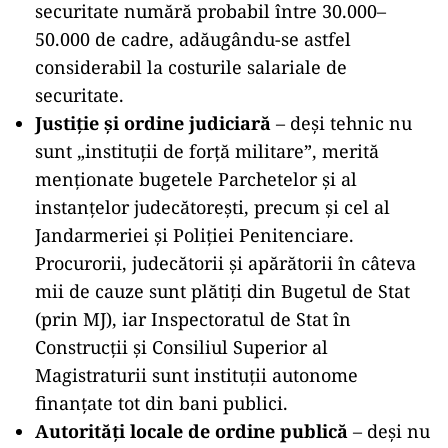
securitate numără probabil între 30.000–
50.000 de cadre, adăugându-se astfel
considerabil la costurile salariale de
securitate.
Justiție și ordine judiciară
– deși tehnic nu
sunt „instituții de forță militare”, merită
menționate bugetele Parchetelor și al
instanțelor judecătorești, precum și cel al
Jandarmeriei şi Poliției Penitenciare.
Procurorii, judecătorii și apărătorii în câteva
mii de cauze sunt plătiți din Bugetul de Stat
(prin MJ), iar Inspectoratul de Stat în
Construcții și Consiliul Superior al
Magistraturii sunt instituții autonome
finanțate tot din bani publici.
Autorități locale de ordine publică
– deşi nu