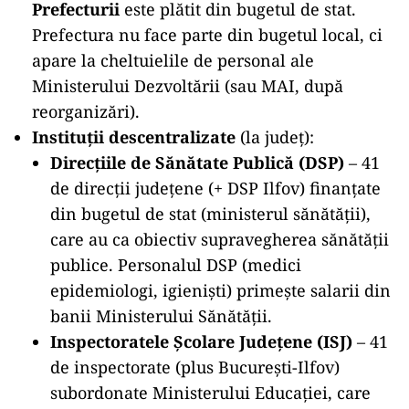
Prefecturii
este plătit din bugetul de stat.
Prefectura nu face parte din bugetul local, ci
apare la cheltuielile de personal ale
Ministerului Dezvoltării (sau MAI, după
reorganizări).
Instituții descentralizate
(la județ):
Direcțiile de Sănătate Publică (DSP)
– 41
de direcţii judeţene (+ DSP Ilfov) finanţate
din bugetul de stat (ministerul sănătăţii),
care au ca obiectiv supravegherea sănătății
publice. Personalul DSP (medici
epidemiologi, igieniști) primește salarii din
banii Ministerului Sănătății.
Inspectoratele Școlare Județene (ISJ)
– 41
de inspectorate (plus București-Ilfov)
subordonate Ministerului Educației, care