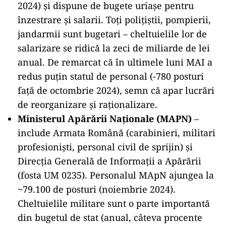
2024) şi dispune de bugete uriaşe pentru
înzestrare şi salarii. Toţi poliţiştii, pompierii,
jandarmii sunt bugetari – cheltuielile lor de
salarizare se ridică la zeci de miliarde de lei
anual. De remarcat că în ultimele luni MAI a
redus puțin statul de personal (-780 posturi
faţă de octombrie 2024), semn că apar lucrări
de reorganizare și raționalizare.
Ministerul Apărării Naționale (MAPN)
–
include Armata Română (carabinieri, militari
profesioniști, personal civil de sprijin) și
Direcţia Generală de Informaţii a Apărării
(fosta UM 0235). Personalul MApN ajungea la
~79.100 de posturi (noiembrie 2024).
Cheltuielile militare sunt o parte importantă
din bugetul de stat (anual, câteva procente