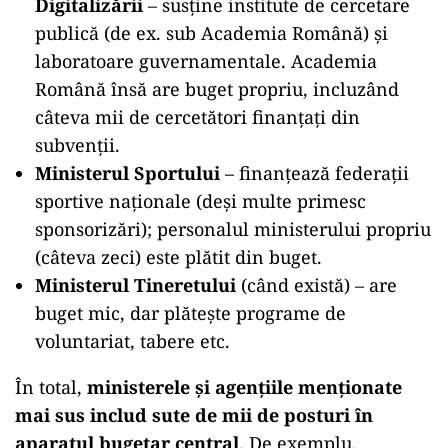
Digitalizării
– susține institute de cercetare
publică (de ex. sub Academia Română) și
laboratoare guvernamentale. Academia
Română însă are buget propriu, incluzând
câteva mii de cercetători finanțați din
subvenții.
Ministerul Sportului
– finanțează federații
sportive naționale (deși multe primesc
sponsorizări); personalul ministerului propriu
(câteva zeci) este plătit din buget.
Ministerul Tineretului
(când există) – are
buget mic, dar plătește programe de
voluntariat, tabere etc.
În total,
ministerele şi agențiile menționate
mai sus includ sute de mii de posturi în
aparatul bugetar central
. De exemplu,