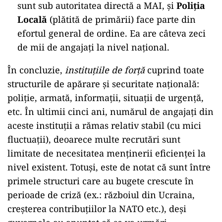
sunt sub autoritatea directă a MAI, și
Poliția
Locală
(plătită de primării) face parte din
efortul general de ordine. Ea are câteva zeci
de mii de angajaţi la nivel naţional.
În concluzie,
instituțiile de forță
cuprind toate
structurile de apărare și securitate națională:
poliție, armată, informații, situații de urgență,
etc. În ultimii cinci ani, numărul de angajați din
aceste instituții a rămas relativ stabil (cu mici
fluctuaţii), deoarece multe recrutări sunt
limitate de necesitatea menținerii eficienței la
nivel existent. Totuși, este de notat că sunt între
primele structuri care au bugete crescute în
perioade de criză (ex.: războiul din Ucraina,
creșterea contribuțiilor la NATO etc.), deși