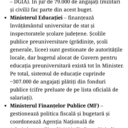
– DGIA). În jur de 79.000 de angajați (militari
și civili) fac parte din acest buget.
Ministerul Educației
– finanțează
învățământul universitar de stat și
inspectoratele școlare județene. Școlile
publice preuniversitare (grădinițe, școli
generale, licee) sunt gestionate de autoritățile
locale, dar bugetul alocat de Guvern pentru
educația preuniversitară există tot în Minister.
Pe total, sistemul de educație cuprinde
~307.000 de angajați plătiți din fonduri
publice (cifre preluate de pe lista oficială de
salariați).
Ministerul Finanțelor Publice (MF)
–
gestionează politica fiscală și bugetară și
coordonează Agenția Națională de