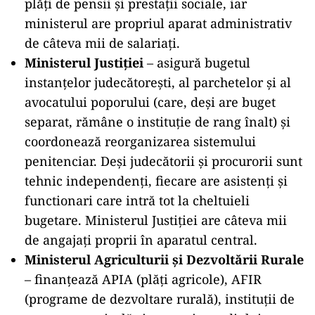
plăți de pensii și prestații sociale, iar
ministerul are propriul aparat administrativ
de câteva mii de salariați.
Ministerul Justiției
– asigură bugetul
instanțelor judecătorești, al parchetelor şi al
avocatului poporului (care, deși are buget
separat, rămâne o instituție de rang înalt) şi
coordonează reorganizarea sistemului
penitenciar. Deși judecătorii şi procurorii sunt
tehnic independenți, fiecare are asistenți și
functionari care intră tot la cheltuieli
bugetare. Ministerul Justiţiei are câteva mii
de angajați proprii în aparatul central.
Ministerul Agriculturii și Dezvoltării Rurale
– finanțează APIA (plăți agricole), AFIR
(programe de dezvoltare rurală), instituții de