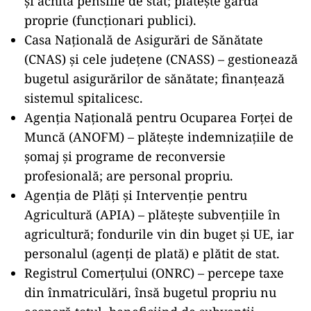
şi achită pensiile de stat; plăteşte garda
proprie (funcționari publici).
Casa Naţională de Asigurări de Sănătate
(CNAS) şi cele judeţene (CNASS) – gestionează
bugetul asigurărilor de sănătate; finanţează
sistemul spitalicesc.
Agenţia Naţională pentru Ocuparea Forţei de
Muncă (ANOFM) – plăteşte indemnizaţiile de
şomaj şi programe de reconversie
profesională; are personal propriu.
Agenţia de Plăţi şi Intervenţie pentru
Agricultură (APIA) – plăteşte subvenţiile în
agricultură; fondurile vin din buget şi UE, iar
personalul (agenţi de plată) e plătit de stat.
Registrul Comerţului (ONRC) – percepe taxe
din înmatriculări, însă bugetul propriu nu