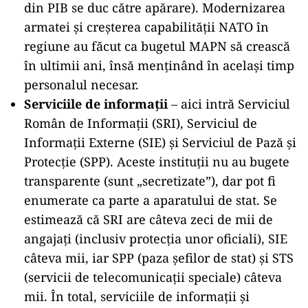
din PIB se duc către apărare). Modernizarea
armatei și creșterea capabilității NATO în
regiune au făcut ca bugetul MAPN să crească
în ultimii ani, însă menţinând în acelaşi timp
personalul necesar.
Serviciile de informații
– aici intră Serviciul
Român de Informații (SRI), Serviciul de
Informații Externe (SIE) și Serviciul de Pază și
Protecție (SPP). Aceste instituții nu au bugete
transparente (sunt „secretizate”), dar pot fi
enumerate ca parte a aparatului de stat. Se
estimează că SRI are câteva zeci de mii de
angajați (inclusiv protecția unor oficiali), SIE
câteva mii, iar SPP (paza șefilor de stat) și STS
(servicii de telecomunicații speciale) câteva
mii. În total, serviciile de informații și