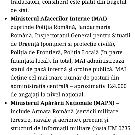
traducători, consilieri) este plătit din bugetul
de stat.
Ministerul Afacerilor Interne (MAI)
–
cuprinde Poliția Română, Jandarmeria
Română, Inspectoratul General pentru Situații
de Urgență (pompieri și protecție civilă),
Poliția de Frontieră, Poliția Locală (în parte
finanțată local). În total, MAI administrează
statul de pază internă și ordine publică. MAI
deține cel mai mare număr de posturi din
administrația centrală – aproximativ 124.000
de angajați la nivel național.
Ministerul Apărării Naționale (MAPN)
–
include Armata Română (servicii militare
terestre, navale și aeriene), precum și
structuri de informații militare (fosta UM 0235