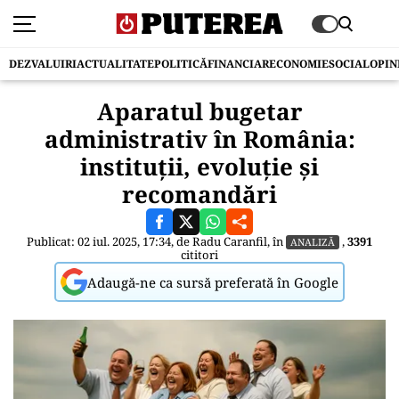
DEZVALUIRI
ACTUALITATE
POLITICĂ
FINANCIAR
ECONOMIE
SOCIAL
OPIN
Aparatul bugetar
administrativ în România:
instituţii, evoluţie şi
recomandări
Publicat: 02 iul. 2025, 17:34, de
Radu Caranfil
, în
,
3391
ANALIZĂ
cititori
Adaugă-ne ca sursă preferată în Google