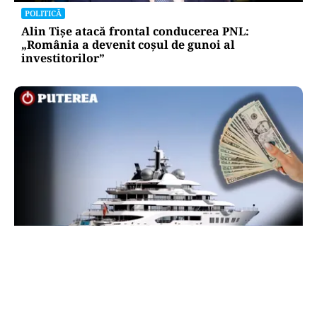
POLITICĂ
Alin Tișe atacă frontal conducerea PNL:
„România a devenit coșul de gunoi al
investitorilor”
INTERNAȚIONAL
Megayahtul Amadea, confiscat de americani de
la un oligarh rus, a fost scos la vânzare. Noul
proprietar a scos din conturi 187 de milioane de