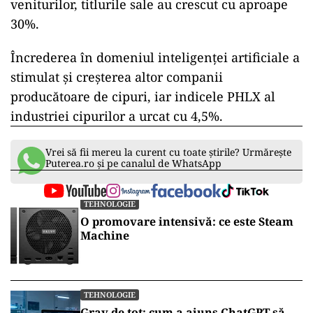
veniturilor, titlurile sale au crescut cu aproape
30%.
Încrederea în domeniul inteligenței artificiale a
stimulat și creșterea altor companii
producătoare de cipuri, iar indicele PHLX al
industriei cipurilor a urcat cu 4,5%.
Vrei să fii mereu la curent cu toate știrile? Urmărește
Puterea.ro și pe canalul de WhatsApp
TEHNOLOGIE
O promovare intensivă: ce este Steam
Machine
TEHNOLOGIE
Grav de tot: cum a ajuns ChatGPT să