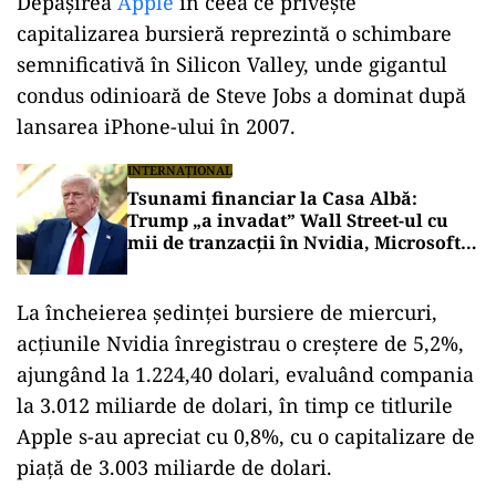
Depășirea
Apple
în ceea ce privește
capitalizarea bursieră reprezintă o schimbare
semnificativă în Silicon Valley, unde gigantul
condus odinioară de Steve Jobs a dominat după
lansarea iPhone-ului în 2007.
INTERNAȚIONAL
Tsunami financiar la Casa Albă:
Trump „a invadat” Wall Street-ul cu
mii de tranzacții în Nvidia, Microsoft
și Apple
La încheierea ședinței bursiere de miercuri,
acțiunile Nvidia înregistrau o creștere de 5,2%,
ajungând la 1.224,40 dolari, evaluând compania
la 3.012 miliarde de dolari, în timp ce titlurile
Apple s-au apreciat cu 0,8%, cu o capitalizare de
piață de 3.003 miliarde de dolari.