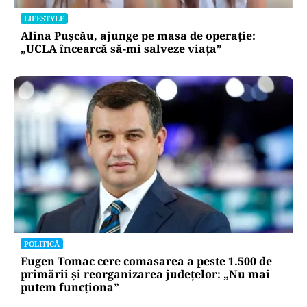
LIFESTYLE
Alina Pușcău, ajunge pe masa de operație:
„UCLA încearcă să-mi salveze viața”
POLITICĂ
Eugen Tomac cere comasarea a peste 1.500 de
primării și reorganizarea județelor: „Nu mai
putem funcționa”