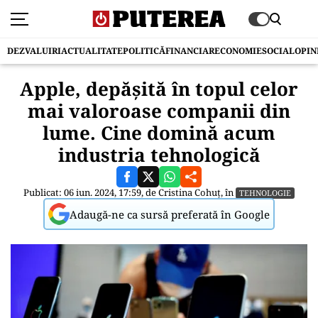
DEZVALUIRI
ACTUALITATE
POLITICĂ
FINANCIAR
ECONOMIE
SOCIAL
OPIN
Apple, depășită în topul celor
mai valoroase companii din
lume. Cine domină acum
industria tehnologică
Publicat: 06 iun. 2024, 17:59, de
Cristina Cohuț
, în
TEHNOLOGIE
Adaugă-ne ca sursă preferată în Google