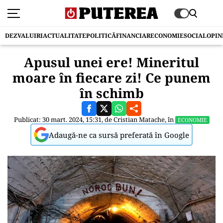
DEZVALUIRI
ACTUALITATE
POLITICĂ
FINANCIAR
ECONOMIE
SOCIAL
OPIN
Apusul unei ere! Mineritul
moare în fiecare zi! Ce punem
în schimb
Publicat: 30 mart. 2024, 15:31, de
Cristian Matache
, în
ECONOMIE
Adaugă-ne ca sursă preferată în Google