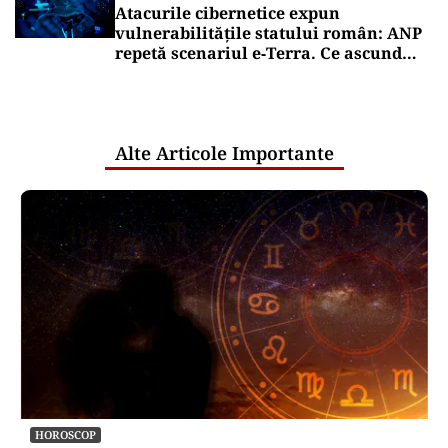
Atacurile cibernetice expun
vulnerabilitățile statului român: ANP
repetă scenariul e‑Terra. Ce ascund
comunicările oficiale și cine răspunde
pentru mentenanța IT a instituțiilor
publice
Alte Articole Importante
HOROSCOP