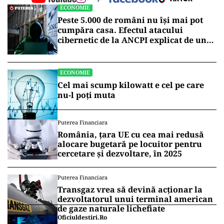
ECONOMIE
Peste 5.000 de români nu își mai pot
cumpăra casa. Efectul atacului
cibernetic de la ANCPI explicat de un
broker
ECONOMIE
Cel mai scump kilowatt e cel pe care
nu-l poți muta
Puterea Financiara
România, țara UE cu cea mai redusă
alocare bugetară pe locuitor pentru
cercetare și dezvoltare, în 2025
Puterea Financiara
Transgaz vrea să devină acționar la
dezvoltatorul unui terminal american
de gaze naturale lichefiate
Oficiuldestiri.ro