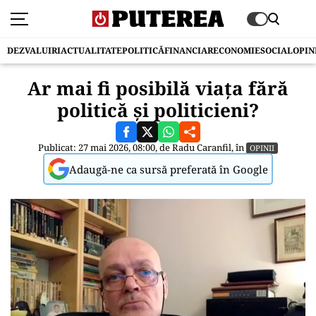
DEZVALUIRI
ACTUALITATE
POLITICĂ
FINANCIAR
ECONOMIE
SOCIAL
OPIN
Ar mai fi posibilă viața fără
politică și politicieni?
Publicat: 27 mai 2026, 08:00, de
Radu Caranfil
, în
OPINII
Adaugă-ne ca sursă preferată în Google