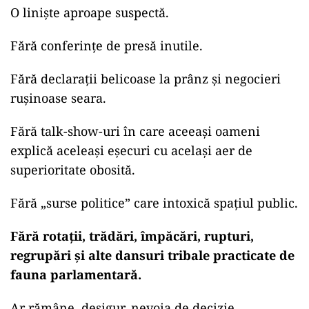
O liniște aproape suspectă.
Fără conferințe de presă inutile.
Fără declarații belicoase la prânz și negocieri
rușinoase seara.
Fără talk-show-uri în care aceeași oameni
explică aceleași eșecuri cu același aer de
superioritate obosită.
Fără „surse politice” care intoxică spațiul public.
Fără rotații, trădări, împăcări, rupturi,
regrupări și alte dansuri tribale practicate de
fauna parlamentară.
Ar rămâne, desigur, nevoia de decizie.