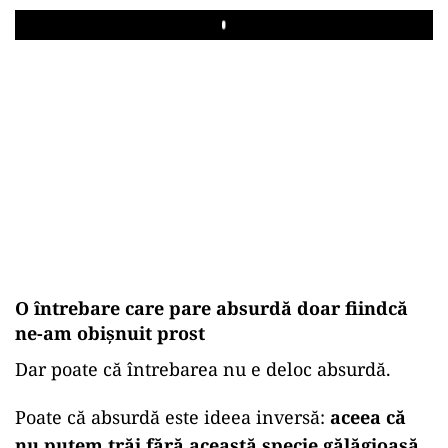
Play
O întrebare care pare absurdă doar fiindcă
ne-am obișnuit prost
Dar poate că întrebarea nu e deloc absurdă.
Poate că absurdă este ideea inversă:
aceea că
nu putem trăi fără această specie gălăgioasă,