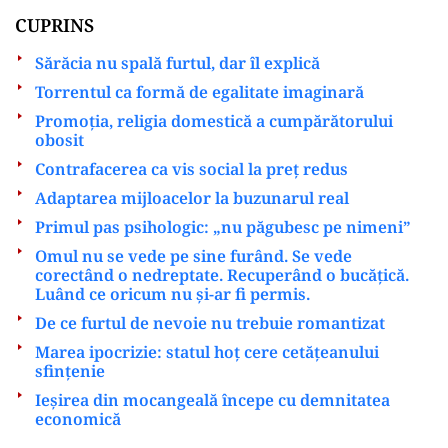
CUPRINS
Sărăcia nu spală furtul, dar îl explică
Torrentul ca formă de egalitate imaginară
Promoția, religia domestică a cumpărătorului
obosit
Contrafacerea ca vis social la preț redus
Adaptarea mijloacelor la buzunarul real
Primul pas psihologic: „nu păgubesc pe nimeni”
Omul nu se vede pe sine furând. Se vede
corectând o nedreptate. Recuperând o bucățică.
Luând ce oricum nu și-ar fi permis.
De ce furtul de nevoie nu trebuie romantizat
Marea ipocrizie: statul hoț cere cetățeanului
sfințenie
Ieșirea din mocangeală începe cu demnitatea
economică