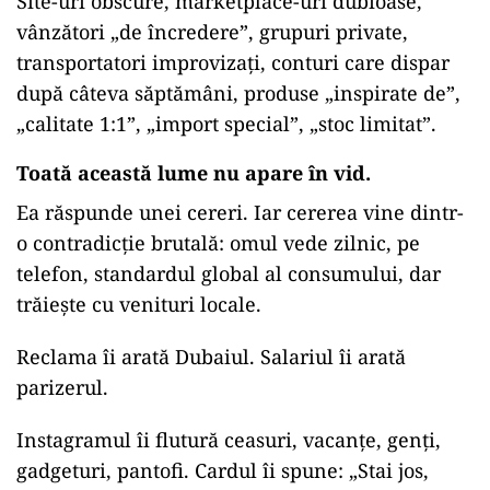
Site-uri obscure, marketplace-uri dubioase,
vânzători „de încredere”, grupuri private,
transportatori improvizați, conturi care dispar
după câteva săptămâni, produse „inspirate de”,
„calitate 1:1”, „import special”, „stoc limitat”.
Toată această lume nu apare în vid.
Ea răspunde unei cereri. Iar cererea vine dintr-
o contradicție brutală: omul vede zilnic, pe
telefon, standardul global al consumului, dar
trăiește cu venituri locale.
Reclama îi arată Dubaiul. Salariul îi arată
parizerul.
Instagramul îi flutură ceasuri, vacanțe, genți,
gadgeturi, pantofi. Cardul îi spune: „Stai jos,