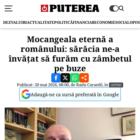
DEZVALUIRI
ACTUALITATE
POLITICĂ
FINANCIAR
ECONOMIE
SOCIAL
OPIN
Mocangeala eternă a
românului: sărăcia ne-a
învățat să furăm cu zâmbetul
pe buze
Publicat: 20 mai 2026, 08:00, de
Radu Caranfil
, în
OPINII
Adaugă-ne ca sursă preferată în Google