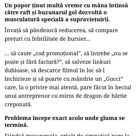
Un popor ținut multă vreme cu mâna întinsă
către raft și buzunarul gol dezvoltă o
musculatură specială a supraviețuirii.
Învață să pândească reducerea, să compare
prețuri cu febrilitate de bursier…
…
să caute „cod promoțional”, să întrebe „nu se
poate și fără factură?”, să salveze linkuri
dubioase, să descarce filmul în loc să-l
închirieze și să poarte cu mândrie un „Gucci”
care, la o privire mai atentă, pare făcut în beciul
unui antreprenor cu miros de dragon de hârtie
creponată.
Problema începe exact acolo unde gluma se
termină.
Fiindcă mocangeala, oricât de simpatică pare la