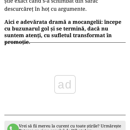
știe exact când s-a schimbat din sărac
descurcăreț în hoț cu argumente.
Aici e adevărata dramă a mocangelii: începe
cu buzunarul gol și se termină, dacă nu
suntem atenți, cu sufletul transformat în
promoție.
ad
Vrei să fii mereu la curent cu toate știrile? Urmărește