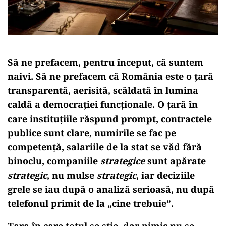
Să ne prefacem, pentru început, că suntem
naivi. Să ne prefacem că România este o țară
transparentă, aerisită, scăldată în lumina
caldă a democrației funcționale. O țară în
care instituțiile răspund prompt, contractele
publice sunt clare, numirile se fac pe
competență, salariile de la stat se văd fără
binoclu, companiile
strategice
sunt apărate
strategic
, nu mulse
strategic
, iar deciziile
grele se iau după o analiză serioasă, nu după
telefonul primit de la „cine trebuie”.
Țara în care totul se știe, dar nimic nu se