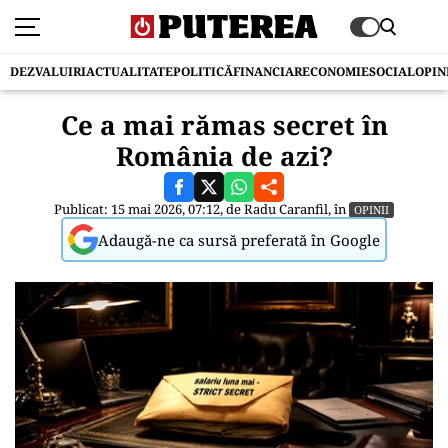
DEZVALUIRI
ACTUALITATE
POLITICĂ
FINANCIAR
ECONOMIE
SOCIAL
OPIN
Ce a mai rămas secret în
România de azi?
Publicat: 15 mai 2026, 07:12, de
Radu Caranfil
, în
OPINII
Adaugă-ne ca sursă preferată în Google