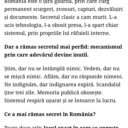
România este o țară găurită, prin care curg
permanent scurgeri, zvonuri, capturi, dezvăluiri
și documente. Secretul clasic a cam murit. L-a
ucis tehnologia, l-a obosit presa, l-a spart chiar
sistemul, prin propriile lui răfuieli interne.
Dar a rămas secretul mai perfid: mecanismul
prin care adevărul devine inutil.
Știm, dar nu se întâmplă nimic. Vedem, dar nu
se mișcă nimic. Aflăm, dar nu răspunde nimeni.
Ne indignăm, dar indignarea expiră. Scandalul
ține trei zile. Memoria publică obosește.
Sistemul respiră ușurat și se întoarce la lucru.
Ce a mai rămas secret în România?
Poate doar atât:
locul exact în care se oprește