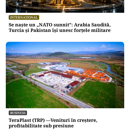
INTERNAȚIONAL
Se naște un „NATO sunnit”: Arabia Saudită,
Turcia și Pakistan își unesc forțele militare
BUSINESS
TeraPlast (TRP) —Venituri în creștere,
profitabilitate sub presiune