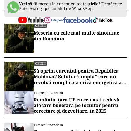
Vrei să fii mereu la curent cu toate știrile? Urmărește
Puterea.ro și pe canalul de WhatsApp
OPINII
Meseria cu cele mai multe sinonime
din România
OPINII
Să oprim curentul pentru Republica
Moldova? Soluția ”simplă” care nu
rezolvă complicata criză energetică a
României
Puterea Financiara
România, țara UE cu cea mai redusă
alocare bugetară pe locuitor pentru
cercetare și dezvoltare, în 2025
Puterea Financiara