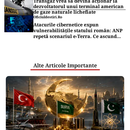
Transgaz vrea să devină acționar la
dezvoltatorul unui terminal american
de gaze naturale lichefiate
Oficiuldestiri.ro
Atacurile cibernetice expun
vulnerabilitățile statului român: ANP
repetă scenariul e‑Terra. Ce ascund
comunicările oficiale și cine răspunde
pentru mentenanța IT a instituțiilor
publice
Alte Articole Importante