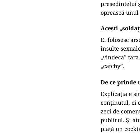
președintelui 
oprească unul 
Acești „soldaț
Ei folosesc ars
insulte sexuale
„vindeca” țara.
„catchy”.
De ce prinde 
Explicația e s
conținutul, ci 
zeci de coment
publicul. Și at
piață un cockta