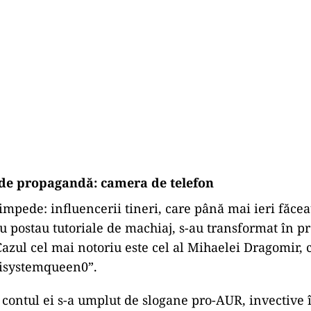
de propagandă: camera de telefon
mpede: influencerii tineri, care până mai ieri făcea
u postau tutoriale de machiaj, s-au transformat în p
 Cazul cel mai notoriu este cel al Mihaelei Dragomir,
tisystemqueen0”.
, contul ei s-a umplut de slogane pro-AUR, invective