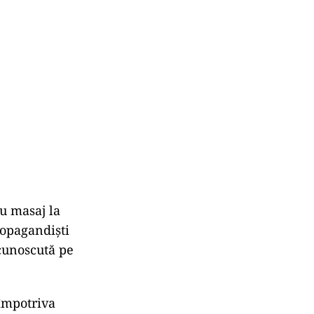
u masaj la
ropagandiști
 cunoscută pe
 împotriva