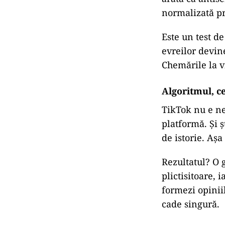
normalizată pr
Este un test d
evreilor devin
Chemările la vi
Algoritmul, c
TikTok nu e ne
platformă. Și ș
de istorie. Aș
Rezultatul? O g
plictisitoare, 
formezi opinii
cade singură.