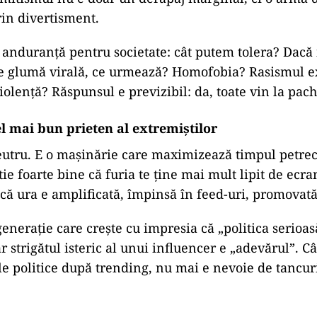
in divertisment.
e anduranță pentru societate: cât putem tolera? Dacă
e glumă virală, ce urmează? Homofobia? Rasismul ex
olență? Răspunsul e previzibil: da, toate vin la pach
el mai bun prieten al extremiștilor
utru. E o mașinărie care maximizează timpul petrec
tie foarte bine că furia te ține mai mult lipit de ecra
a că ura e amplificată, împinsă în feed-uri, promovat
enerație care crește cu impresia că „politica serioas
iar strigătul isteric al unui influencer e „adevărul”. C
le politice după trending, nu mai e nevoie de tancur