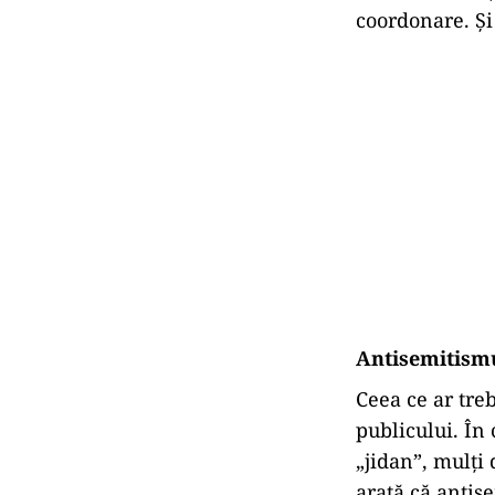
coordonare. Și 
Antisemitismu
Ceea ce ar treb
publicului. În
„jidan”, mulți 
arată că antis