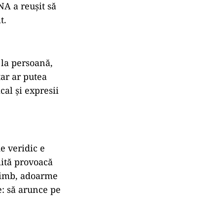
NA a reușit să
t.
i la persoană,
tar ar putea
cal și expresii
e veridic e
mită provoacă
chimb, adoarme
e: să arunce pe