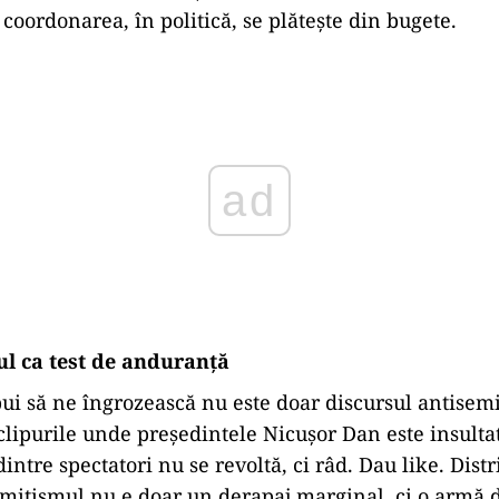
coordonarea, în politică, se plătește din bugete.
ad
l ca test de anduranță
ui să ne îngrozească nu este doar discursul antisemit
 clipurile unde președintele Nicușor Dan este insulta
dintre spectatori nu se revoltă, ci râd. Dau like. Distr
emitismul nu e doar un derapaj marginal, ci o armă 