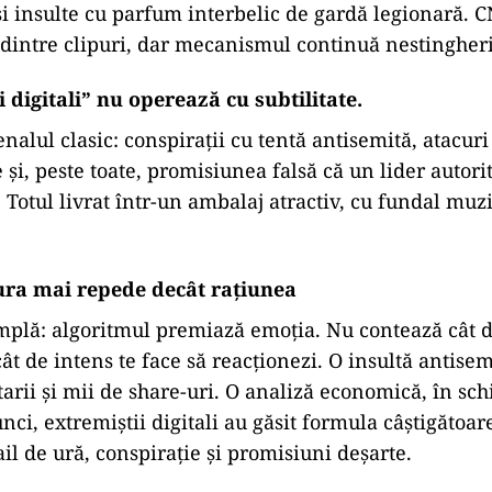
și insulte cu parfum interbelic de gardă legionară. C
dintre clipuri, dar mecanismul continuă nestingheri
i digitali” nu operează cu subtilitate.
enalul clasic: conspirații cu tentă antisemită, atacur
 și, peste toate, promisiunea falsă că un lider autori
 Totul livrat într-un ambalaj atractiv, cu fundal muzi
ura mai repede decât rațiunea
implă: algoritmul premiază emoția. Nu contează cât d
cât de intens te face să reacționezi. O insultă antise
arii și mii de share-uri. O analiză economică, în s
unci, extremiștii digitali au găsit formula câștigătoar
il de ură, conspirație și promisiuni deșarte.