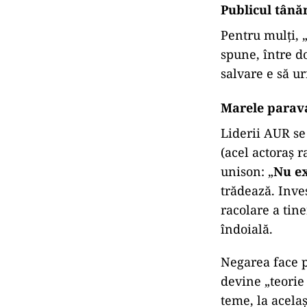
Publicul tânăr
Pentru mulți, 
spune, între do
salvare e să u
Marele parava
Liderii AUR se
(acel actoraș r
unison: „
Nu e
trădează. Inves
racolare a tine
îndoială.
Negarea face p
devine „teorie 
teme, la acela