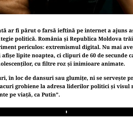
tă ar fi părut o farsă ieftină pe internet a ajuns a
tegie politică. România și Republica Moldova trăi
riment periculos: extremismul digital. Nu mai av
afișe lipite noaptea, ci clipuri de 60 de secunde c
olescenților, cu filtre roz și inimioare animate.
uri, în loc de dansuri sau glumițe, ni se servește
acuri grobiene la adresa liderilor politici și visul
te pe viață, ca Putin”.
Play