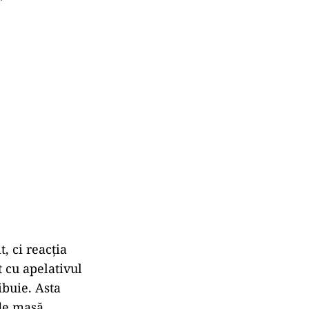
, ci reacția
t cu apelativul
ibuie. Asta
de masă,