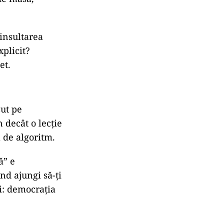
 insultarea
plicit?
et.
ut pe
n decât o lecție
ă de algoritm.
ă” e
ând ajungi să-ți
i: democrația