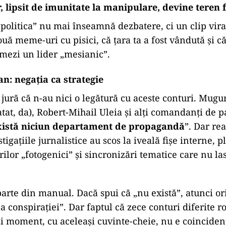
, lipsit de imunitate la manipulare, devine teren 
„politica” nu mai înseamnă dezbatere, ci un clip viral
uă meme-uri cu pisici, că țara ta a fost vândută și c
rmezi un lider „mesianic”.
n: negația ca strategie
 jură că n-au nici o legătură cu aceste conturi. Mug
atat, da), Robert-Mihail Uleia și alți comandanți de p
xistă niciun departament de propagandă
”. Dar rea
tigațiile jurnalistice au scos la iveală fișe interne, 
rilor „fotogenici” și sincronizări tematice care nu la
arte din manual. Dacă spui că „nu există”, atunci or
a conspirației”. Dar faptul că zece conturi diferite r
și moment, cu aceleași cuvinte-cheie, nu e coincidenț