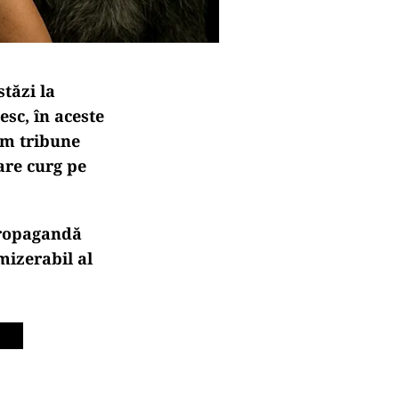
stăzi la
esc, în aceste
em tribune
are curg pe
 propagandă
 mizerabil al