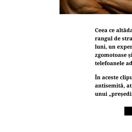
Ceea ce altăda
rangul de stra
luni, un expe
zgomotoase și 
telefoanele ad
În aceste clip
antisemită, at
unui „președin