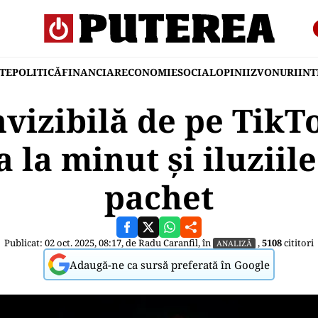
TE
POLITICĂ
FINANCIAR
ECONOMIE
SOCIAL
OPINII
ZVONURI
IN
vizibilă de pe TikT
 la minut și iluziile
pachet
Publicat: 02 oct. 2025, 08:17, de
Radu Caranfil
, în
,
5108
cititori
ANALIZĂ
Adaugă-ne ca sursă preferată în Google