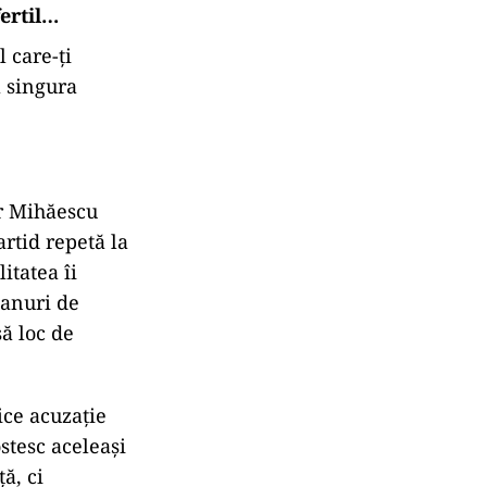
fertil…
 care-ți
ă singura
ur Mihăescu
artid repetă la
litatea îi
planuri de
să loc de
ice acuzație
ostesc aceleași
ă, ci