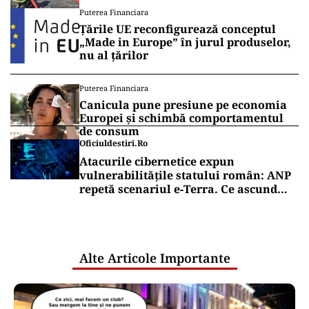
Puterea Financiara
Țările UE reconfigurează conceptul
„Made in Europe” în jurul produselor,
nu al țărilor
Puterea Financiara
Canicula pune presiune pe economia
Europei și schimbă comportamentul
de consum
Oficiuldestiri.ro
Atacurile cibernetice expun
vulnerabilitățile statului român: ANP
repetă scenariul e‑Terra. Ce ascund
comunicările oficiale și cine răspunde
pentru mentenanța IT a instituțiilor
publice
Alte Articole Importante