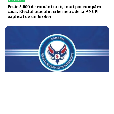
ECONOMIE
Peste 5.000 de români nu își mai pot cumpăra
casa. Efectul atacului cibernetic de la ANCPI
explicat de un broker
POLITICĂ
Lovitură pentru legea ANI: USR și PNL au
sesizat CCR. Decizia poate influența banii din
PNRR