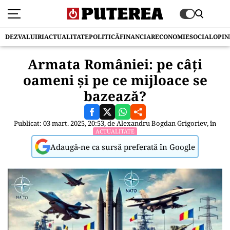
DEZVALUIRI
ACTUALITATE
POLITICĂ
FINANCIAR
ECONOMIE
SOCIAL
OPIN
Armata României: pe câți
oameni și pe ce mijloace se
bazează?
Publicat: 03 mart. 2025, 20:53, de
Alexandru Bogdan Grigoriev
, în
ACTUALITATE
Adaugă-ne ca sursă preferată în Google