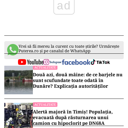
ad
Vrei să fii mereu la curent cu toate știrile? Urmărește
Puterea.ro și pe canalul de WhatsApp
ACTUALITATE
Două azi, două mâine: de ce barjele nu
sunt scufundate toate odată în
Dunăre? Explicația autorităților
ACTUALITATE
Alertă majoră în Timiș! Populația,
evacuată după răsturnarea unui
camion cu hipoclorit pe DN68A