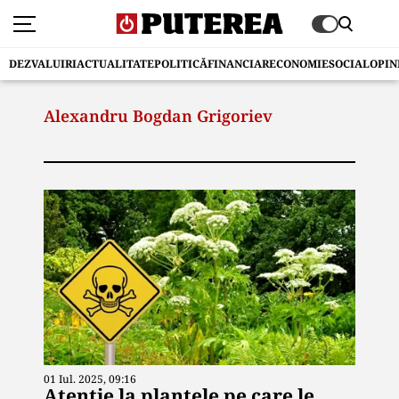
DEZVALUIRI
ACTUALITATE
POLITICĂ
FINANCIAR
ECONOMIE
SOCIAL
OPIN
Alexandru Bogdan Grigoriev
01 Iul. 2025, 09:16
Atenție la plantele pe care le