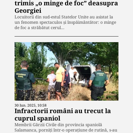
trimis „o minge de foc” deasupra
Georgiei
Locuitorii din sud-estul Statelor Unite au asistat la
un fenomen spectaculos și înspăimântător: o minge
de foc a străbătut cerul…
30 Iun. 2025, 10:58
Infractorii români au trecut la
cuprul spaniol
Membrii Gărzii Civile din provincia spaniolă
Salamanca, porniți într-o operațiune de rutină, s-au