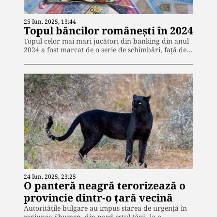
25 Iun. 2025, 13:44
Topul băncilor românești în 2024
Topul celor mai mari jucători din banking din anul
2024 a fost mar­cat de o serie de schimbări, față de…
24 Iun. 2025, 23:25
O panteră neagră terorizează o
provincie dintr-o țară vecină
Autoritățile bulgare au impus starea de urgență în
regiunea Shumen, din nord-estul țării, la o