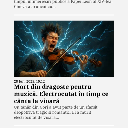
timpul ultimei ieșiri publice a Papei Leon al XIV–lea.
Cineva a aruncat cu…
28 Iun. 2025, 19:12
Mort din dragoste pentru
muzică. Electrocutat în timp ce
cânta la vioară
Un tânăr din Gorj a avut parte de un sfârșit,
deopotrivă tragic și romantic. El a murit
electrocutat de vioara…