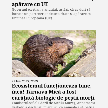
apărare cu UE
Guvernul elveţian a anunţat, astăzi, că ar dori să
încheie un parteneriat de securitate şi apărare cu
Uniunea Europeană (UE).…
25 Iun. 2025, 22:09
Ecosistemul funcționează bine,
încă! Târnava Mică a fost
curățată biologic de peștii morți
Comisarul-șef al Gărzii de Mediu Mureș, Annamaria
Szekely, a declarat, miercuri, că animalele sălbatice