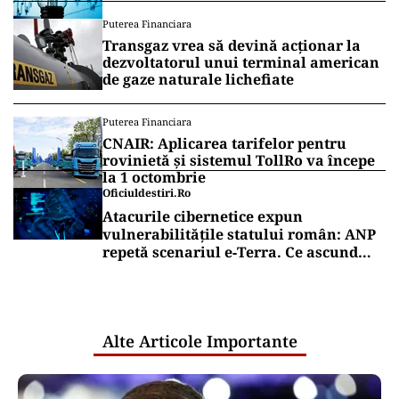
Puterea Financiara
Transgaz vrea să devină acționar la
dezvoltatorul unui terminal american
de gaze naturale lichefiate
Puterea Financiara
CNAIR: Aplicarea tarifelor pentru
rovinietă și sistemul TollRo va începe
la 1 octombrie
Oficiuldestiri.ro
Atacurile cibernetice expun
vulnerabilitățile statului român: ANP
repetă scenariul e‑Terra. Ce ascund
comunicările oficiale și cine răspunde
pentru mentenanța IT a instituțiilor
publice
Alte Articole Importante