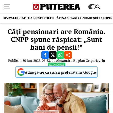
DEZVALUIRI
ACTUALITATE
POLITICĂ
FINANCIAR
ECONOMIE
SOCIAL
OPIN
Câți pensionari are România.
CNPP spune răspicat: „Sunt
bani de pensii!”
Publicat: 30 iun. 2025, 06:23, de
Alexandru Bogdan Grigoriev
, în
ECONOMIE
Adaugă-ne ca sursă preferată în Google