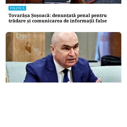
POLITICĂ
Tovarășa Șoșoacă: denunțată penal pentru
trădare și comunicarea de informații false
POLITICĂ
Bolojan acuză PSD și AUR. PNL vrea premier
tehnocrat: „Au lăsat România în faza finală de
absorbţie a PNRR”