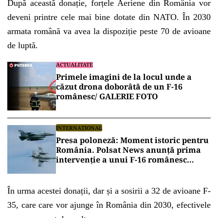
După această donație, forțele Aeriene din România vor
deveni printre cele mai bine dotate din NATO. În 2030
armata română va avea la dispoziție peste 70 de avioane
de luptă.
ACTUALITATE
Primele imagini de la locul unde a
căzut drona doborâtă de un F-16
românesc/ GALERIE FOTO
INTERNAȚIONAL
Presa poloneză: Moment istoric pentru
România. Polsat News anunță prima
intervenție a unui F-16 românesc
împotriva unei drone în spațiul aerian
NATO
În urma acestei donații, dar și a sosirii a 32 de avioane F-
35, care care vor ajunge în România din 2030, efectivele