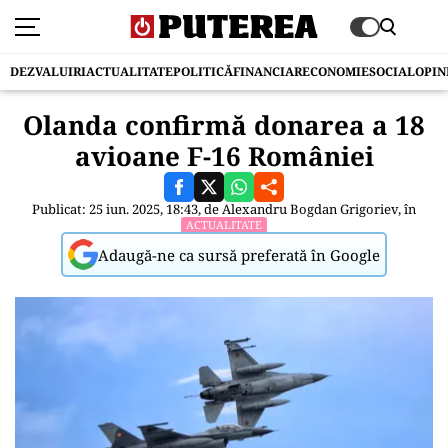
DEZVALUIRI
ACTUALITATE
POLITICĂ
FINANCIAR
ECONOMIE
SOCIAL
OPIN
Olanda confirmă donarea a 18
avioane F-16 României
Publicat: 25 iun. 2025, 18:43, de
Alexandru Bogdan Grigoriev
, în
ACTUALITATE
Adaugă-ne ca sursă preferată în Google