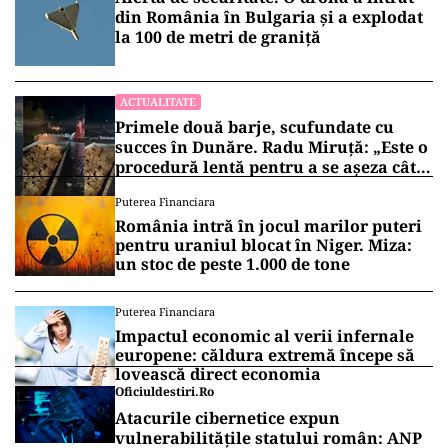
din România în Bulgaria şi a explodat
la 100 de metri de graniţă
ACTUALITATE
Primele două barje, scufundate cu
succes în Dunăre. Radu Miruță: „Este o
procedură lentă pentru a se așeza cât
mai bine”
Puterea Financiara
România intră în jocul marilor puteri
pentru uraniul blocat în Niger. Miza:
un stoc de peste 1.000 de tone
Puterea Financiara
Impactul economic al verii infernale
europene: căldura extremă începe să
lovească direct economia
Oficiuldestiri.ro
Atacurile cibernetice expun
vulnerabilitățile statului român: ANP