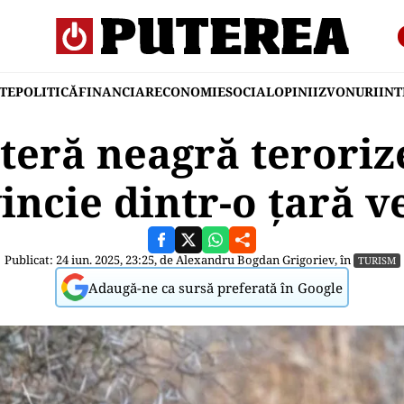
TE
POLITICĂ
FINANCIAR
ECONOMIE
SOCIAL
OPINII
ZVONURI
IN
teră neagră teroriz
incie dintr-o țară v
Publicat: 24 iun. 2025, 23:25, de
Alexandru Bogdan Grigoriev
, în
TURISM
Adaugă-ne ca sursă preferată în Google