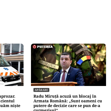
APĂRARE
aprozar.
Radu Miruță acuză un blocaj în
cientul
Armata Română: „Sunt oameni cu
luăm niște
putere de decizie care se pun de-a
curmezișul”