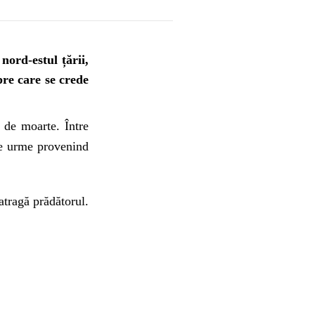
ord-estul țării,
re care se crede
l de moarte. Între
ite urme provenind
atragă prădătorul.