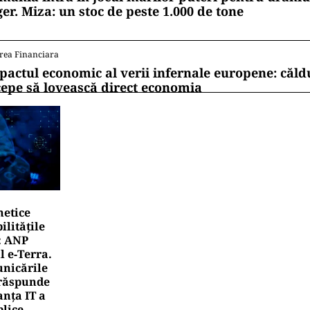
ger. Miza: un stoc de peste 1.000 de tone
rea Financiara
pactul economic al verii infernale europene: căl
cepe să lovească direct economia
netice
litățile
: ANP
l e‑Terra.
nicările
e răspunde
nța IT a
blice