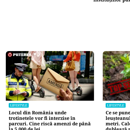
LIFESTYLE
LIFESTYLE
Locul din România unde
Ce se pune
trotinetele vor fi interzise în
leușteanul
parcuri. Cine riscă amenzi de până
metri. Cal
la 5.000 de lei
dublează r