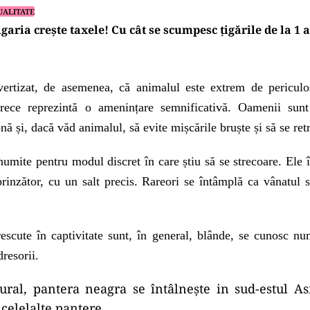
UALITATE
garia crește taxele! Cu cât se scumpesc țigările de la 1 
avertizat, de asemenea, că animalul este extrem de periculo
rece reprezintă o amenințare semnificativă. Oamenii sunt
nă și, dacă văd animalul, să evite mișcările bruște și să se ret
numite pentru modul discret în care știu să se strecoare. Ele 
rinzător, cu un salt precis. Rareori se întâmplă ca vânatul 
rescute în captivitate sunt, în general, blânde, se cunosc nu
dresorii.
ral, pantera neagra se întâlnește in sud-estul As
 celelalte pantere.