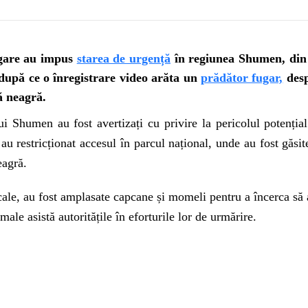
lgare au impus
starea de urgență
în regiunea Shumen, din n
după ce o înregistrare video arăta un
prădător fugar,
desp
ă neagră.
ui Shumen au fost avertizați cu privire la pericolul potenția
e au restricționat accesul în parcul național, unde au fost găs
eagră.
ocale, au fost amplasate capcane și momeli pentru a încerca să 
imale asistă autoritățile în eforturile lor de urmărire.
Play