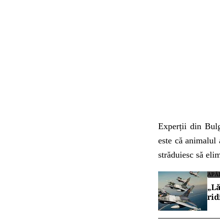
Experții din Bul
este că animalul a
străduiesc să eli
APĂ
„Lă
rid