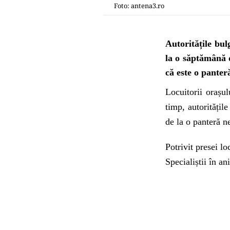
Foto: antena3.ro
Autoritățile bu
la o săptămână 
că este o panter
Locuitorii orașul
timp, autoritățil
de la o panteră n
Potrivit presei l
Specialiștii în an