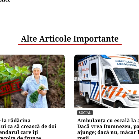
Alte Articole Importante
SOCIAL
 la rădăcina
Ambulanța cu escală la 
ui ca să crească de doi
Dacă vrea Dumnezeu, pa
endarul care îți
ajunge; dacă nu, măcar 
ecolta de frunze
roșii