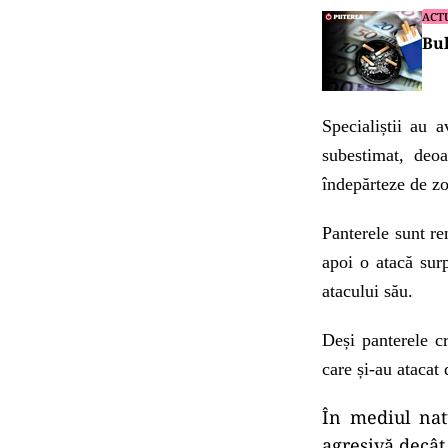
ACT
Bul
Specialiștii au 
subestimat, deoa
îndepărteze de zo
Panterele sunt re
apoi o atacă surp
atacului său.
Deși panterele c
care și-au atacat 
În mediul natu
agresivă decât