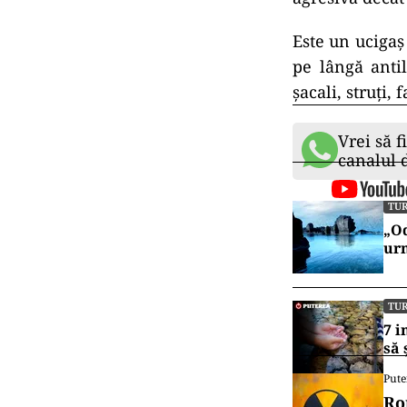
Este un ucigaș
pe lângă anti
șacali, struți, 
Vrei să f
canalul
TU
„Od
urm
TU
7 i
să 
Pute
Ro