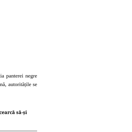
ia panterei negre
ă, autoritățile se
cearcă să-și