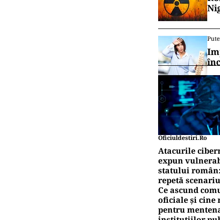
Ni
Pute
Im
în
Oficiuldestiri.ro
Atacurile ciber
expun vulnerabi
statului român
repetă scenariu
Ce ascund comu
oficiale și cin
pentru mentena
instituțiilor pu