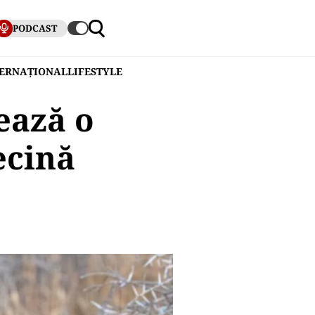
PODCAST
TERNAȚIONAL
LIFESTYLE
ează o
ecină