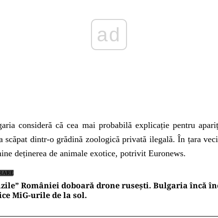
garia consideră că cea mai probabilă explicație pentru apariț
 scăpat dintr-o grădină zoologică privată ilegală. În țara vecin
mine deținerea de animale exotice, potrivit Euronews.
RARE
zile” României doboară drone rusești. Bulgaria încă în
ice MiG-urile de la sol.