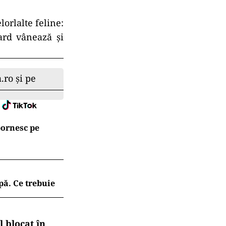
orlalte feline:
ard vânează și
.ro și pe
 pornesc pe
pă. Ce trebuie
 blocat în