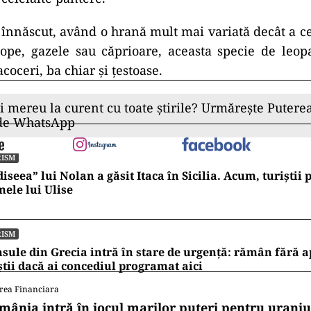
 înnăscut, având o hrană mult mai variată decât a cel
lope, gazele sau căprioare, aceasta specie de leop
facoceri, ba chiar și țestoase.
ii mereu la curent cu toate știrile? Urmărește Puterea
 de WhatsApp
RISM
iseea” lui Nolan a găsit Itaca în Sicilia. Acum, turiștii
ele lui Ulise
RISM
nsule din Grecia intră în stare de urgență: rămân fără a
știi dacă ai concediul programat aici
rea Financiara
mânia intră în jocul marilor puteri pentru uraniul