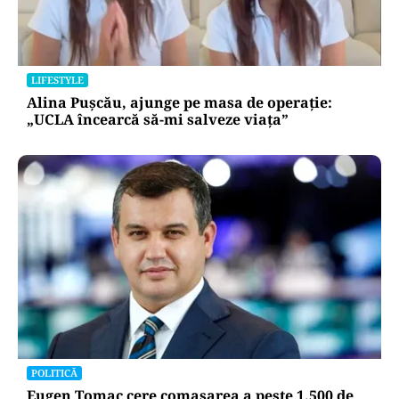
LIFESTYLE
Alina Pușcău, ajunge pe masa de operație:
„UCLA încearcă să-mi salveze viața”
POLITICĂ
Eugen Tomac cere comasarea a peste 1.500 de