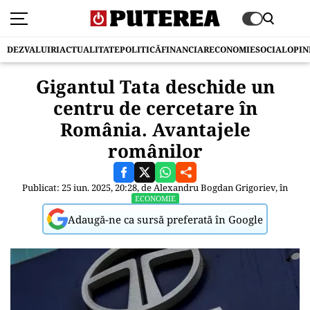
DEZVALUIRI
ACTUALITATE
POLITICĂ
FINANCIAR
ECONOMIE
SOCIAL
OPIN
Gigantul Tata deschide un
centru de cercetare în
România. Avantajele
românilor
Publicat: 25 iun. 2025, 20:28, de
Alexandru Bogdan Grigoriev
, în
ECONOMIE
Adaugă-ne ca sursă preferată în Google