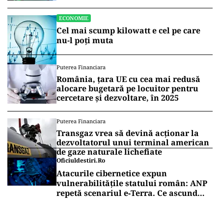
ECONOMIE
Cel mai scump kilowatt e cel pe care
nu-l poți muta
Puterea Financiara
România, țara UE cu cea mai redusă
alocare bugetară pe locuitor pentru
cercetare și dezvoltare, în 2025
Puterea Financiara
Transgaz vrea să devină acționar la
dezvoltatorul unui terminal american
de gaze naturale lichefiate
Oficiuldestiri.ro
Atacurile cibernetice expun
vulnerabilitățile statului român: ANP
repetă scenariul e‑Terra. Ce ascund
comunicările oficiale și cine răspunde
pentru mentenanța IT a instituțiilor