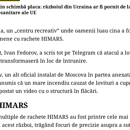
in schimbă placa: războiul din Ucraina ar fi pornit de 
osanitare ale UE
ia, un „centru recreativ” unde oamenii luau cina a fo
ainene cu rachete HIMARS.
, Ivan Fedorov, a scris tot pe Telegram că atacul a lo
 transformaseră în loc de întrunire.
, un alt oficial instalat de Moscova în partea anexat
ransmis că un mare incendiu cauzat de lovituri a cup
 postat un video cu o structură în flăcări.
 HIMARS
ultiple de rachete HIMARS au fost printre cele mai
 acest război, trăgând focuri de precizie asupra a sut