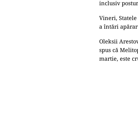
inclusiv postu
Vineri, Statel
a întări apăra
Oleksii Aresto
spus că Melito
martie, este c