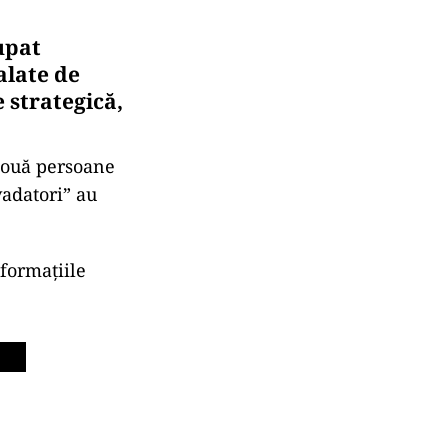
upat
alate de
e strategică,
 două persoane
vadatori” au
formaţiile