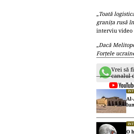
„
Toată logistic
graniţa rusă î
interviu video
„
Dacă Melitopo
Forţele ucrain
Vrei să f
canalul
IN
Al-
lu
IN
O b