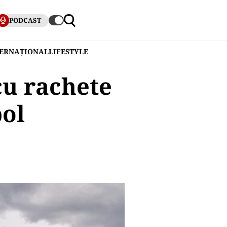
PODCAST
TERNAȚIONAL
LIFESTYLE
cu rachete
pol