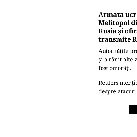
Armata ucra
Melitopol di
Rusia şi ofic
transmite R
Autorităţile p
şi a rănit alte
fost omorâţi.
Reuters menţio
despre atacuri