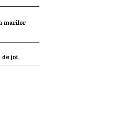
a marilor
 de joi