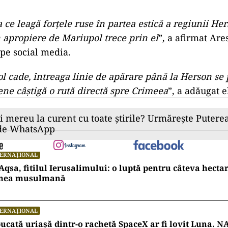
a ce leagă forţele ruse în partea estică a regiunii Her
n apropiere de Mariupol trece prin el
”, a afirmat Are
 pe social media.
l cade, întreaga linie de apărare până la Herson se 
ene câştigă o rută directă spre Crimeea
”, a adăugat e
ii mereu la curent cu toate știrile? Urmărește Puterea
 de WhatsApp
TERNAȚIONAL
Aqsa, fitilul Ierusalimului: o luptă pentru câteva hecta
mea musulmană
TERNAȚIONAL
ucată uriașă dintr-o rachetă SpaceX ar fi lovit Luna. N