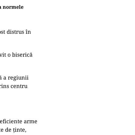
la normele
st distrus în
vit o biserică
ă a regiunii
rins centru
 eficiente arme
e de ţinte,