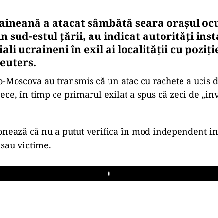
ineană a atacat sâmbătă seara oraşul oc
n sud-estul ţării, au indicat autorităţi inst
iali ucraineni în exil ai localităţii cu poziţi
euters.
ro-Moscova au transmis că un atac cu rachete a ucis
 zece, în timp ce primarul exilat a spus că zeci de „in
nează că nu a putut verifica în mod independent in
 sau victime.
Play