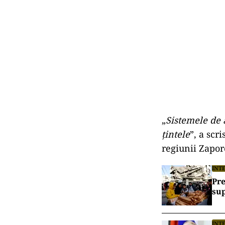
„
Sistemele de 
ţintele
”, a sc
regiunii Zaporo
INT
Pre
sup
INT