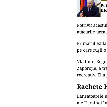
Put
fit
Potrivit acestu
atacurile ucr
Primarul exilat
pe care ruşii o
Vladimir Rogov
Zaporojie, a t
recreativ. El a
Rachete
Lansatoarele m
ale Ucrainei în