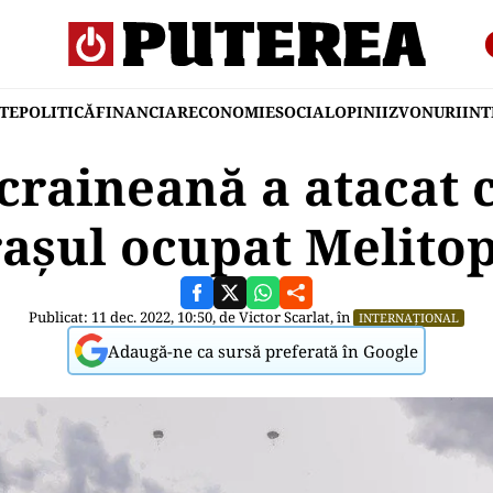
TE
POLITICĂ
FINANCIAR
ECONOMIE
SOCIAL
OPINII
ZVONURI
IN
raineană a atacat 
așul ocupat Melito
Publicat: 11 dec. 2022, 10:50, de
Victor Scarlat
, în
INTERNAȚIONAL
Adaugă-ne ca sursă preferată în Google