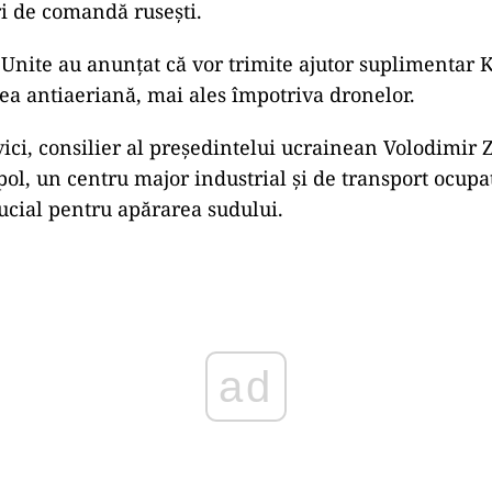
ri de comandă ruseşti.
e Unite au anunţat că vor trimite ajutor suplimentar 
rea antiaeriană, mai ales împotriva dronelor.
vici, consilier al preşedintelui ucrainean Volodimir 
pol, un centru major industrial şi de transport ocupa
rucial pentru apărarea sudului.
ad