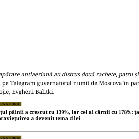
apărare antiaeriană au distrus două rachete, patru şi
ris pe Telegram guvernatorul numit de Moscova în pa
jie, Evgheni Baliţki.
ERNAȚIONAL
țul pâinii a crescut cu 139%, iar cel al cărnii cu 178%: ț
raviețuirea a devenit tema zilei
ERNAȚIONAL