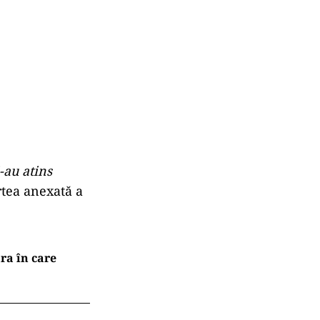
-au atins
rtea anexată a
ara în care