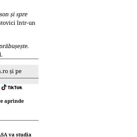
son şi spre
stovici într-un
prăbuşeşte.
l.
.ro și pe
re aprinde
ASA va studia