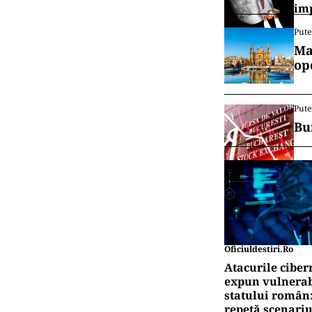
im
Pute
Ma
op
Pute
Bu
Oficiuldestiri.ro
Atacurile ciber
expun vulnerabi
statului român
repetă scenariu