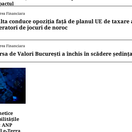
pactul
rea Financiara
lta conduce opoziția față de planul UE de taxare 
eratori de jocuri de noroc
rea Financiara
rsa de Valori București a închis în scădere ședința
netice
litățile
: ANP
l e‑Terra.