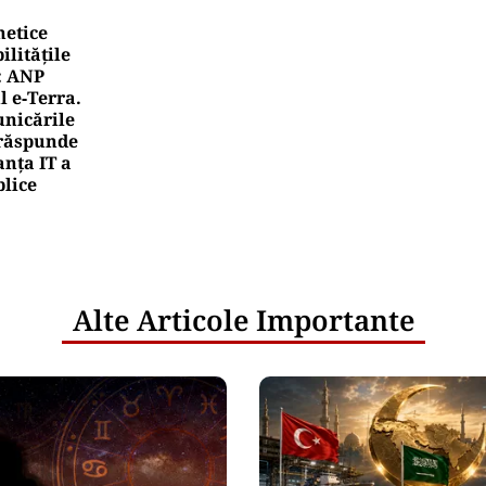
netice
litățile
: ANP
l e‑Terra.
nicările
e răspunde
nța IT a
blice
Alte Articole Importante