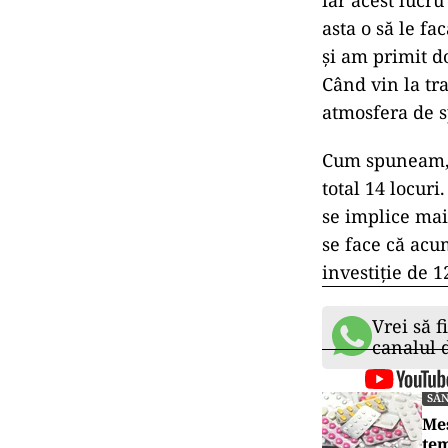
iar acest lucru
asta o să le f
și am primit d
Când vin la tr
atmosfera de sp
Cum spuneam, v
total 14 locuri
se implice mai 
se face că acu
investiție de 
Vrei să f
canalul
SĂ
Mes
tem