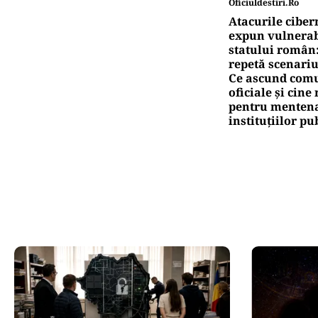
Oficiuldestiri.ro
Atacurile ciber
expun vulnerabi
statului român
repetă scenariu
Ce ascund comu
oficiale și cin
pentru mentena
instituțiilor pu