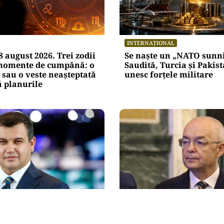
INTERNAȚIONAL
 august 2026. Trei zodii
Se naște un „NATO sunni
 momente de cumpănă: o
Saudită, Turcia și Pakist
 sau o veste neașteptată
unesc forțele militare
 planurile
ACTUALITATE
ac cere comasarea a
Emil Boc refuză un nou