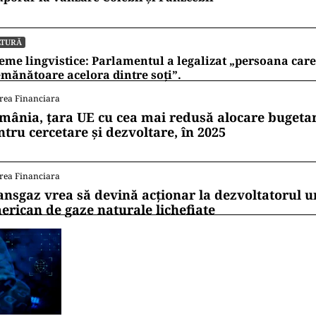
LTURĂ
eme lingvistice: Parlamentul a legalizat „persoana care 
mănătoare acelora dintre soți”.
rea Financiara
mânia, țara UE cu cea mai redusă alocare bugetar
ntru cercetare și dezvoltare, în 2025
rea Financiara
ansgaz vrea să devină acționar la dezvoltatorul u
erican de gaze naturale lichefiate