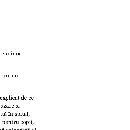
are minorii
orare cu
explicat de ce
cazare și
ă în spital,
 pentru copii,