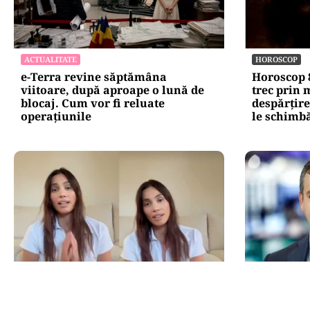
ACTUALITATE
HOROSCOP
e-Terra revine săptămâna
Horoscop 8
viitoare, după aproape o lună de
trec prin
blocaj. Cum vor fi reluate
despărțire
operațiunile
le schimbă
LIFESTYLE
POLITICĂ
Alina Pușcău, ajunge pe masa de
Eugen Tom