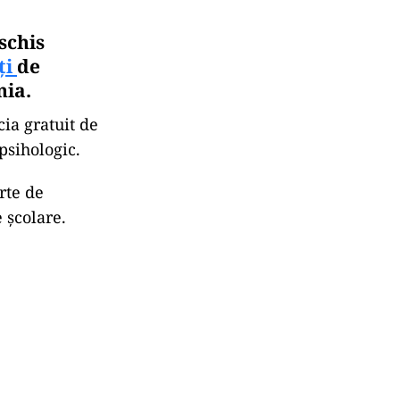
schis
ți
de
nia.
ia gratuit de
psihologic.
rte de
 școlare.