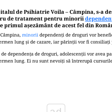
pitalul de Psihiatrie Voila – Câmpina, s-a de
ru de tratament pentru minorii
dependen
te primul așezământ de acest fel din Româ
n Câmpina,
minorii
dependenți de droguri vor benefic
rmen lung și de cazare, iar părinții vor fi consiliați 
 de dependența de droguri, adolescenții vor avea pa
ermen lung. Ei nu sunt nevoiți să întrerupă cursurile
Play