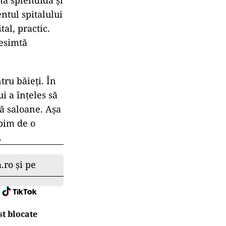
onă splendidă și
ntul spitalului
al, practic.
resimtă
ru băieți. În
i a înțeles să
uă saloane. Așa
rbim de o
.
.ro și pe
t blocate