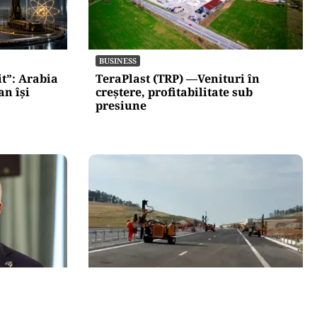
BUSINESS
t”: Arabia
TeraPlast (TRP) —Venituri în
an își
creștere, profitabilitate sub
presiune
ACTUALITATE
 mandat de
A3, secțiunea Zimbor–Poarta