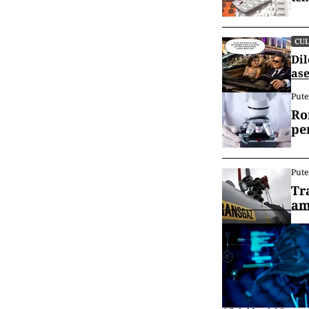
CU
Dil
ase
Pute
Ro
pe
Pute
Tr
am