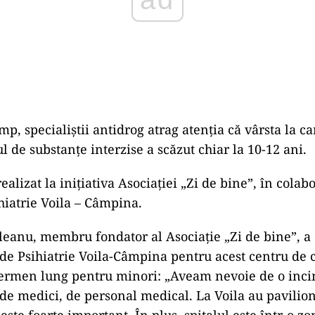
p, specialiștii antidrog atrag atenția că vârsta la c
 de substanțe interzise a scăzut chiar la 10-12 ani.
realizat la inițiativa Asociației „Zi de bine”, în colab
ihiatrie Voila – Câmpina.
anu, membru fondator al Asociație „Zi de bine”, a 
l de Psihiatrie Voila-Câmpina pentru acest centru de 
ermen lung pentru minori: „Aveam nevoie de o incint
e medici, de personal medical. La Voila au pavilion