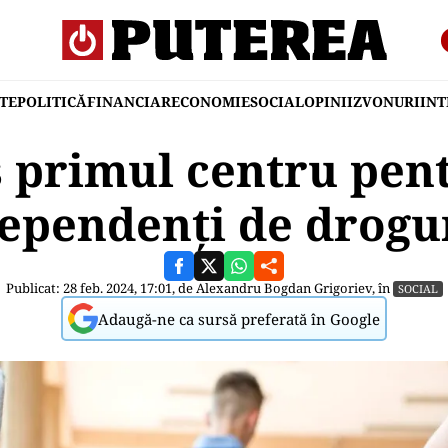
TE
POLITICĂ
FINANCIAR
ECONOMIE
SOCIAL
OPINII
ZVONURI
IN
s primul centru pen
ependenți de drogu
Publicat: 28 feb. 2024, 17:01, de
Alexandru Bogdan Grigoriev
, în
SOCIAL
Adaugă-ne ca sursă preferată în Google