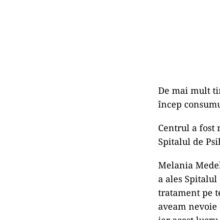
De mai mult tim
încep consumul
Centrul a fost 
Spitalul de Ps
Melania Medele
a ales Spitalu
tratament pe t
aveam nevoie d