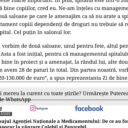
 este foarte important. În plus, spitalul este într-o z
acă bine copiilor, cred eu. Ne-am înțeles cu manageme
ouă saloane pe care le amenajăm ca să nu arate a spit
atament copiii dependenți de droguri nu trebuie să 
ital. Cel puțin în salonul lor.
orbim de două saloane, unul pentru fete, altul pent
. Asta a fost inițial, pentru că managementul spitalulu
bine în proiect și a amenajat, la rândul lui, alte do
m avem 28 de paturi în total. Din partea noastră, vo
120-130.000 de euro”, a spus reprezentanta Zi de bine
ii mereu la curent cu toate știrile? Urmărește Puterea
 de WhatsApp
NĂTATE
ajul Agenției Naționale a Medicamentului: De ce au fos
porar la vânzare Colebil și Panzcebil