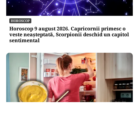
HOROSCOP
Horoscop 9 august 2026. Capricornii primesc o
veste neașteptată, Scorpionii deschid un capitol
sentimental
LIFESTYLE
Unde trebuie pus muștarul în frigider după ce l-