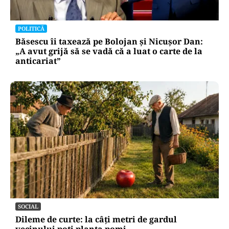
POLITICĂ
Băsescu îi taxează pe Bolojan și Nicușor Dan:
„A avut grijă să se vadă că a luat o carte de la
anticariat”
SOCIAL
Dileme de curte: la câți metri de gardul