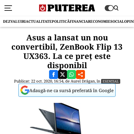
DEZVALUIRI
ACTUALITATE
POLITICĂ
FINANCIAR
ECONOMIE
SOCIAL
OPIN
Asus a lansat un nou
convertibil, ZenBook Flip 13
UX363. La ce preț este
disponibil
Publicat: 22 oct. 2020, 16:54, de
Aurel Drăgan
, în
ESENȚIAL
Adaugă-ne ca sursă preferată în Google