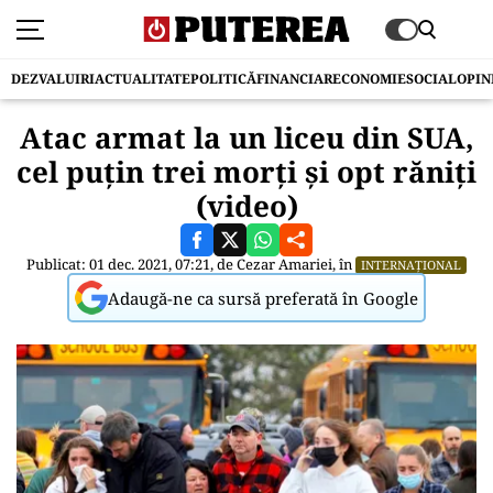
DEZVALUIRI
ACTUALITATE
POLITICĂ
FINANCIAR
ECONOMIE
SOCIAL
OPIN
Atac armat la un liceu din SUA,
cel puțin trei morți și opt răniți
(video)
Publicat: 01 dec. 2021, 07:21, de
Cezar Amariei
, în
INTERNAȚIONAL
Adaugă-ne ca sursă preferată în Google