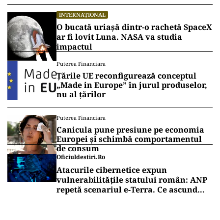
INTERNAȚIONAL
O bucată uriașă dintr-o rachetă SpaceX
ar fi lovit Luna. NASA va studia
impactul
Puterea Financiara
Țările UE reconfigurează conceptul
„Made in Europe” în jurul produselor,
nu al țărilor
Puterea Financiara
Canicula pune presiune pe economia
Europei și schimbă comportamentul
de consum
Oficiuldestiri.ro
Atacurile cibernetice expun
vulnerabilitățile statului român: ANP
repetă scenariul e‑Terra. Ce ascund
comunicările oficiale și cine răspunde
pentru mentenanța IT a instituțiilor
publice