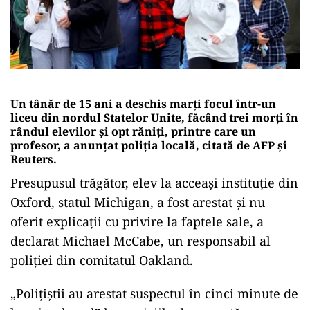
Un tânăr de 15 ani a deschis marţi focul într-un
liceu din nordul Statelor Unite, făcând trei morţi în
rândul elevilor şi opt răniţi, printre care un
profesor, a anunţat poliţia locală, citată de AFP şi
Reuters.
Presupusul trăgător, elev la acceaşi instituţie din
Oxford, statul Michigan, a fost arestat şi nu
oferit explicaţii cu privire la faptele sale, a
declarat Michael McCabe, un responsabil al
poliţiei din comitatul Oakland.
„Poliţiştii au arestat suspectul în cinci minute de