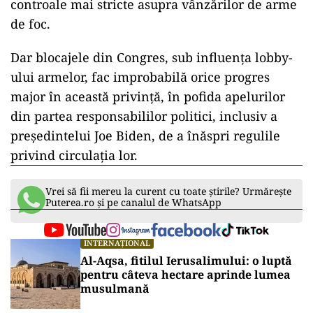
controale mai stricte asupra vânzărilor de arme
de foc.
Dar blocajele din Congres, sub influenţa lobby-
ului armelor, fac improbabilă orice progres
major în această privinţă, în pofida apelurilor
din partea responsabililor politici, inclusiv a
preşedintelui Joe Biden, de a înăspri regulile
privind circulaţia lor.
Vrei să fii mereu la curent cu toate știrile? Urmărește
Puterea.ro și pe canalul de WhatsApp
INTERNAȚIONAL
Al-Aqsa, fitilul Ierusalimului: o luptă
pentru câteva hectare aprinde lumea
musulmană