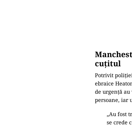
Manchest
cuțitul
Potrivit poliți
ebraice Heaton
de urgență au 
persoane, iar 
„Au fost t
se crede c