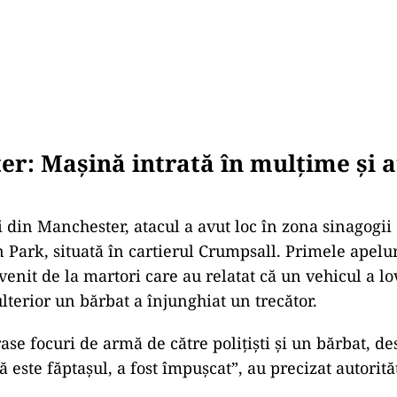
er: Mașină intrată
în mul
țime și 
ei din Manchester, atacul a avut loc
în zona sinagogii
 Park, situată
în cartierul Crumpsall. Primele apelu
venit de la martori care au relatat că un vehicul a l
ulterior un bărbat a
înjunghiat un trec
ător.
rase focuri de arm
ă de către polițiști și un bărbat, d
ă este făptașul, a fost
împu
șcat”, au precizat autorităț