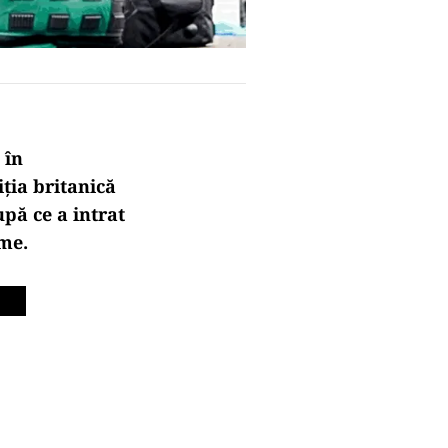
 în
i
ția britanică
upă ce a intrat
ime.