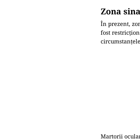
Zona sina
În prezent, zo
fost restricțio
circumstanțele
Martorii ocular