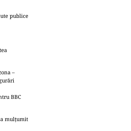
ute publice
tea
 zona
–
gurări
entru BBC
i a mulțumit