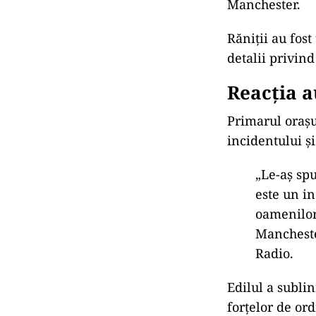
Manchester.
Răniții au fost
detalii privind
Reacția a
Primarul oraș
incidentului și
„Le-a
ș sp
este un i
oamenilor 
Mancheste
Radio.
Edilul a sublin
forțelor de or