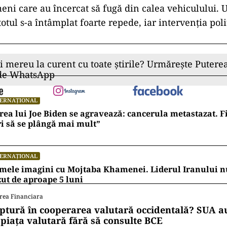
meni care au
încercat s
ă fugă din calea vehiculului. U
totul s-a
întâmplat foarte repede, iar interven
ția poli
ii mereu la curent cu toate știrile? Urmărește Puterea
 de WhatsApp
TERNAȚIONAL
rea lui Joe Biden se agravează: cancerula metastazat. F
i să se plângă mai mult”
TERNAȚIONAL
mele imagini cu Mojtaba Khamenei. Liderul Iranului nu
ut de aproape 5 luni
rea Financiara
ptură în cooperarea valutară occidentală? SUA au
 piața valutară fără să consulte BCE