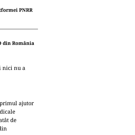
atformei PNRR
TO din România
i nici nu a
 primul ajutor
edicale
at
ât de
din