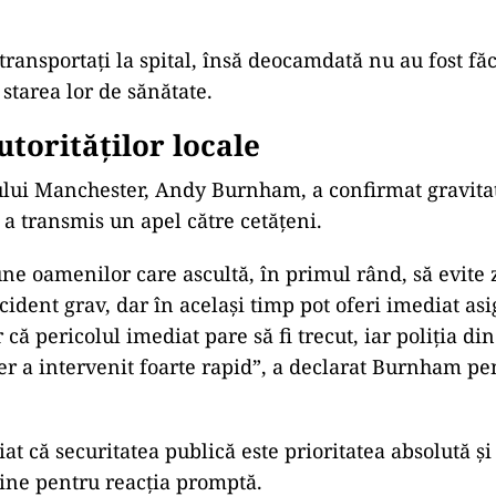
 transportați la spital,
îns
ă deocamdată nu au fost făc
 starea lor de sănătate.
utorităților locale
ului Manchester, Andy Burnham, a confirmat gravita
 a transmis un apel către cetățeni.
une oamenilor care ascultă,
în primul rând, s
ă evite
ncident grav, dar
în acela
și timp pot oferi imediat asi
că pericolul imediat pare să fi trecut, iar poliția din
r a intervenit foarte rapid”, a declarat Burnham p
iat că securitatea publică este prioritatea absolută ș
dine pentru reacția promptă.