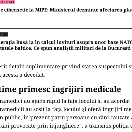
UALITATE
c cibernetic la MIPE: Ministerul dezminte afectarea pl
RARE
erația Rusă ia în calcul lovituri asupra unor baze NA
statele baltice. Ce spun analiștii militari de la București
erit detalii suplimentare privind starea suspectului ș
 acesta a decedat.
ctime primesc
îngrijiri medicale
ramedici au ajuns rapid la fa
ța locului și au acordat
ramedicii au sosit la fa
ța locului și oferă
îngrijiri m
n public, în prezent patru persoane cu r
ăni cauzate 
 răni provocate prin
înjunghiere”, a transmis poli
ția 