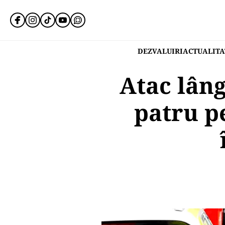
DEZVALUIRI
ACTUALITA
Atac lân
patru p