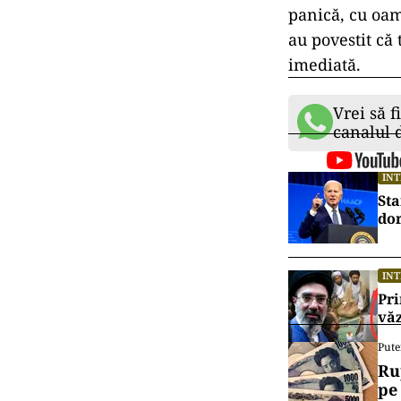
panică, cu oa
au povestit că 
imediată.
Vrei să f
canalul
IN
Sta
dor
IN
Pri
văz
Pute
Ru
pe