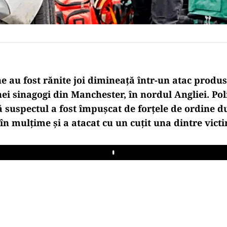
e au fost rănite joi dimineață
într-un atac produs
ei sinagogi din Manchester, în nordul Angliei. Pol
ă suspectul a fost
împu
șcat de forțele de ordine d
în mul
țime și a atacat cu un cuțit una dintre vict
Play