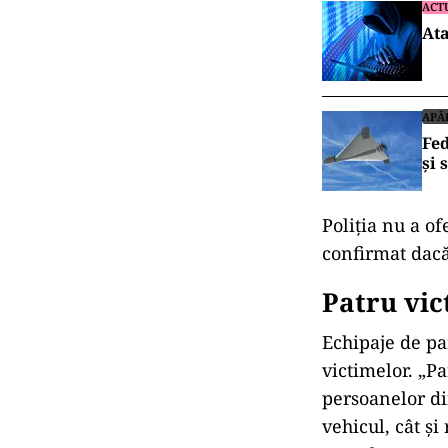
ACT
Ata
APĂ
Fed
și 
Poliția nu a of
confirmat dacă
Patru vi
Echipaje de pa
victimelor.
„Pa
persoanelor di
vehicul, cât
și