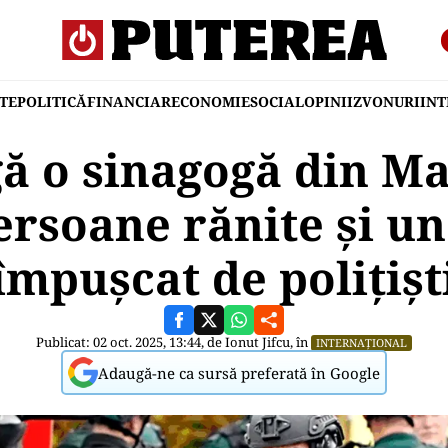
TE
POLITICĂ
FINANCIAR
ECONOMIE
SOCIAL
OPINII
ZVONURI
IN
gă o sinagogă din Ma
ersoane rănite și un
împușcat de polițișt
Publicat: 02 oct. 2025, 13:44, de
Ionut Jifcu
, în
INTERNAȚIONAL
Adaugă-ne ca sursă preferată în Google