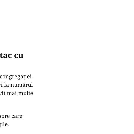
atac cu
 congrega
ției
ri la num
ărul
ovit mai multe
espre care
ile.