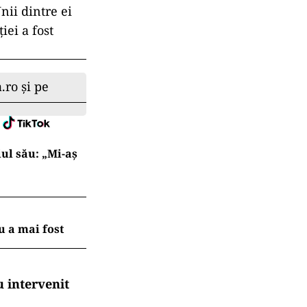
nii dintre ei
ției a fost
.ro și pe
iul său: „Mi-aș
 a mai fost
 intervenit