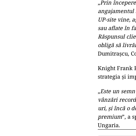
„
Prin începere
angajamentul s
UP-site vine, a
sau aflate în 
Răspunsul clie
obligă să livră
Dumitrașcu, C
Knight Frank R
strategia și i
„
Este un semn 
vânzări record
uri, și încă o 
premium
”, a 
Ungaria.