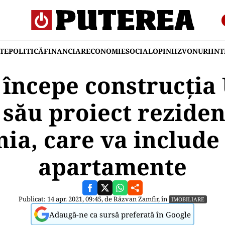
TE
POLITICĂ
FINANCIAR
ECONOMIE
SOCIAL
OPINII
ZVONURI
IN
începe construcția 
său proiect reziden
a, care va include
apartamente
Publicat: 14 apr. 2021, 09:45, de
Răzvan Zamfir
, în
IMOBILIARE
Adaugă-ne ca sursă preferată în Google