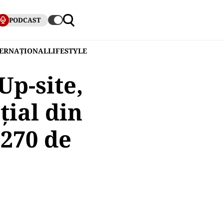
PODCAST
TERNAȚIONAL
LIFESTYLE
Up-site,
țial din
 270 de