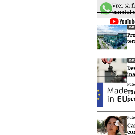
Vrei să f
canalul
IMO
Pro
ter
IMO
Dev
ina
Pute
Ță
pr
Pute
Ca
co