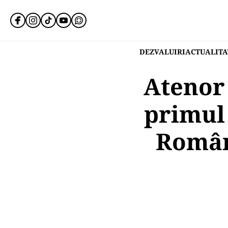
DEZVALUIRI
ACTUALITA
Atenor 
primul 
Români