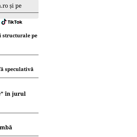
.ro și pe
 structurale pe
fă speculativă
” în jurul
himbă