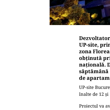
Dezvoltator
UP-site, pri
zona Florea
obținută pr
națională. 
săptămână a
de apartame
UP-site Bucure
înalte de 12 ș
Proiectul va av