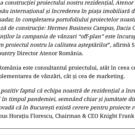
a construcției proiectului nostru rezidențial, Ateno
ău internațional și încrederea în piața imobiliară 
șadar, în completarea portofoliului proiectelor noastr
fază de construcție: Hermes Business Campus, Dacia 
nților la campania de vânzari “off-plan” este încuraj
m proiectul nostru la calitatea așteptărilor
”, afirmă 
ountry Director Atenor România.
omânia este consultantul proiectului, atât în ceea c
mplementarea de vânzări, cât și cea de marketing.
pozitiv faptul că echipa noastră de rezidențial a înre
 în timpul pandemiei, semnând chiar și jumătate di
dovadă că în București există cerere pentru proiecte 
spus Horațiu Florescu, Chairman & CEO Knight Fran