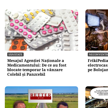
SĂNĂTATE
NECONVENTI
Mesajul Agenției Naționale a
FrikiPedi
Medicamentului: De ce au fost
electrocas
blocate temporar la vânzare
pe Bolojan
Colebil și Panzcebil