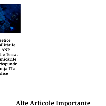
netice
litățile
: ANP
l e‑Terra.
nicările
e răspunde
nța IT a
blice
Alte Articole Importante