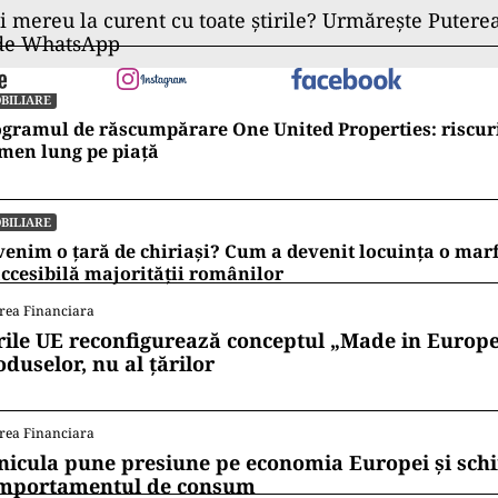
ii mereu la curent cu toate știrile? Urmărește Puterea
 de WhatsApp
BILIARE
gramul de răscumpărare One United Properties: riscuri
men lung pe piață
BILIARE
enim o țară de chiriași? Cum a devenit locuința o mar
ccesibilă majorității românilor
rea Financiara
rile UE reconfigurează conceptul „Made in Europe
oduselor, nu al țărilor
rea Financiara
nicula pune presiune pe economia Europei și sc
mportamentul de consum