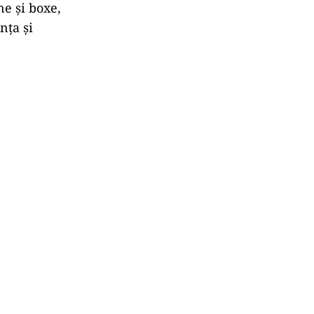
ne și boxe,
nța și