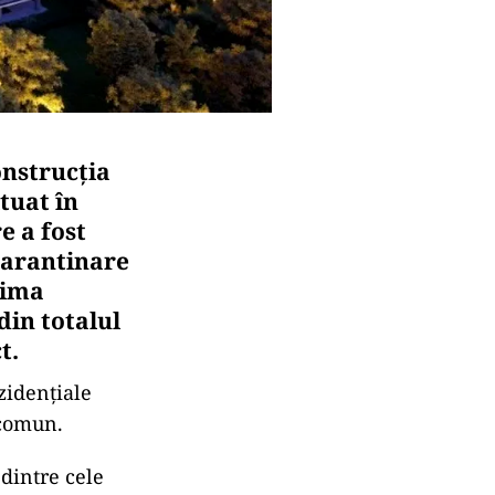
onstrucția
tuat în
e a fost
carantinare
tima
din totalul
t.
zidențiale
 comun.
 dintre cele