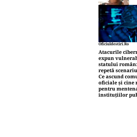
Oficiuldestiri.ro
Atacurile ciber
expun vulnerabi
statului român
repetă scenariu
Ce ascund comu
oficiale și cin
pentru mentena
instituțiilor pu