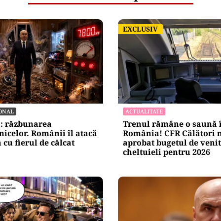
EXCLUSIV
EXCLUSIV
ONAL
ACTUALITATE
a: răzbunarea
Trenul rămâne o saună 
nicelor. Românii îl atacă
România! CFR Călători n
 cu fierul de călcat
aprobat bugetul de venit
cheltuieli pentru 2026