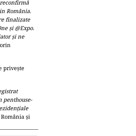
r reconfirmă
din România.
e finalizate
One și @Expo.
ator și ne
Sorin
e privește
gistrat
n penthouse-
rezidențiale
k România și