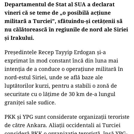
Departamentul de Stat al SUA a declarat
vineri că se teme de „o posibilă acţiune
militarã a Turciei”, sfătuindu-şi cetăţenii sã
nu călătoreascã în regiunile de nord ale Siriei
şi Irakului.
Preşedintele Recep Tayyip Erdogan şi-a
exprimat în mod constant încă din luna mai
intenţia de a conduce o operaţiune militară în
nord-estul Siriei, unde se află baze ale
luptătorilor kurzi, pentru a stabili o zonă de
securitate cu o lăţime de 30 km de-a lungul
graniţei sale sudice.
PKK şi YPG sunt considerate organizaţii teroriste
de către Ankara. Aliaţii occidentali ai Turciei
consideră PKK o organizaţie teroristã, însă YPG-