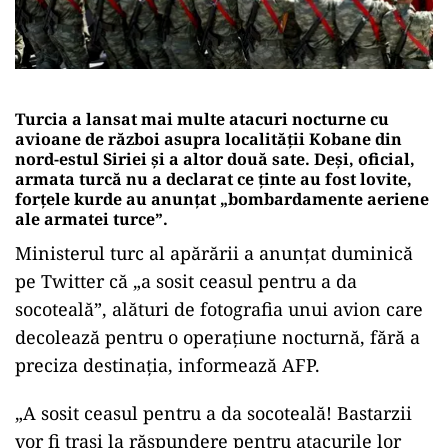
Turcia a lansat mai multe atacuri nocturne cu
avioane de război asupra localității Kobane din
nord-estul Siriei şi a altor două sate. Deși, oficial,
armata turcă nu a declarat ce ținte au fost lovite,
forţele kurde au anunţat „bombardamente aeriene
ale armatei turce”.
Ministerul turc al apărării a anunţat duminică
pe Twitter că „a sosit ceasul pentru a da
socoteală”, alături de fotografia unui avion care
decolează pentru o operaţiune nocturnă, fără a
preciza destinaţia, informează AFP.
„A sosit ceasul pentru a da socoteală! Bastarzii
vor fi traşi la răspundere pentru atacurile lor