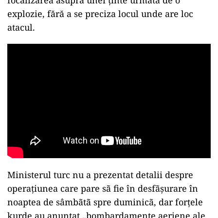
focalizarea asupra unei ţinte urmată de o
explozie, fără a se preciza locul unde are loc
atacul.
Ministerul turc nu a prezentat detalii despre
operaţiunea care pare sã fie în desfãşurare în
noaptea de sâmbãtã spre duminicã, dar forţele
kurde au anunţat „bombardamente aeriene ale