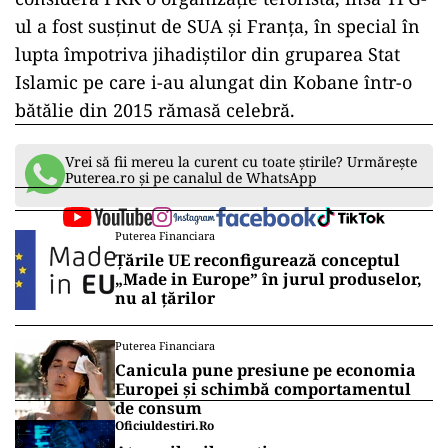
ul a fost susţinut de SUA şi Franța, în special în
lupta împotriva jihadiştilor din gruparea Stat
Islamic pe care i-au alungat din Kobane într-o
bătălie din 2015 rămasă celebră.
Vrei să fii mereu la curent cu toate știrile? Urmărește
Puterea.ro și pe canalul de WhatsApp
Puterea Financiara
Țările UE reconfigurează conceptul
„Made in Europe” în jurul produselor,
nu al țărilor
Puterea Financiara
Canicula pune presiune pe economia
Europei și schimbă comportamentul
de consum
Oficiuldestiri.ro