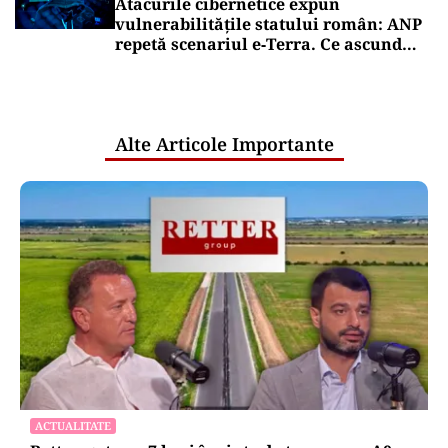
Atacurile cibernetice expun
vulnerabilitățile statului român: ANP
repetă scenariul e‑Terra. Ce ascund
comunicările oficiale și cine răspunde
pentru mentenanța IT a instituțiilor
publice
Alte Articole Importante
ACTUALITATE