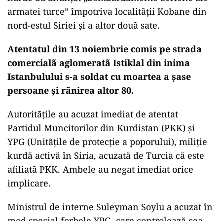
armatei turce” împotriva localitãţii Kobane din
nord-estul Siriei şi a altor douã sate.
Atentatul din 13 noiembrie comis pe strada
comercialã aglomeratã Istiklal din inima
Istanbulului s-a soldat cu moartea a şase
persoane şi rãnirea altor 80.
Autoritãţile au acuzat imediat de atentat
Partidul Muncitorilor din Kurdistan (PKK) și
YPG (Unitãţile de protecţie a poporului), miliţie
kurdă activă în Siria, acuzată de Turcia că este
afiliatã PKK. Ambele au negat imediat orice
implicare.
Ministrul de interne Suleyman Soylu a acuzat în
mod special forþele YPG, care controlează cea