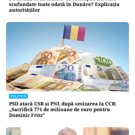
scufundate toate odată în Dunăre? Explicația
autorităților
POLITICĂ
PSD atacă USR și PNL după sesizarea la CCR:
„Sacrifică 771 de milioane de euro pentru
Dominic Fritz”