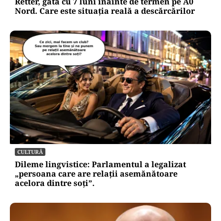
Retter, gata cu 7 luni înainte de termen pe A0
Nord. Care este situația reală a descărcărilor
CULTURĂ
Dileme lingvistice: Parlamentul a legalizat
„persoana care are relații asemănătoare
acelora dintre soți”.