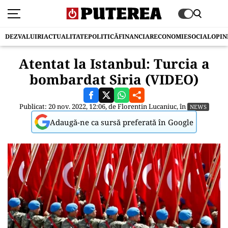
DEZVALUIRI
ACTUALITATE
POLITICĂ
FINANCIAR
ECONOMIE
SOCIAL
OPIN
Atentat la Istanbul: Turcia a
bombardat Siria (VIDEO)
Publicat: 20 nov. 2022, 12:06, de
Florentin Lucaniuc
, în
NEWS
Adaugă-ne ca sursă preferată în Google