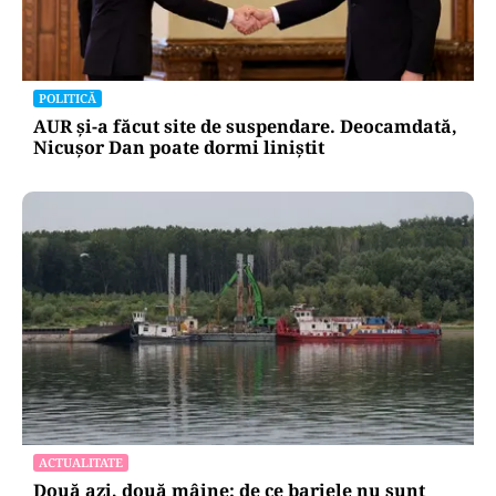
POLITICĂ
AUR și-a făcut site de suspendare. Deocamdată,
Nicușor Dan poate dormi liniștit
ACTUALITATE
Două azi, două mâine: de ce barjele nu sunt