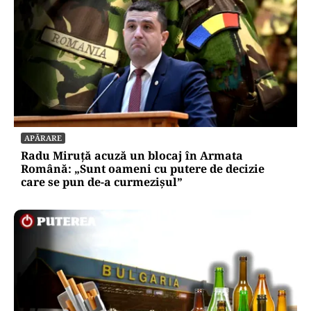
APĂRARE
Radu Miruță acuză un blocaj în Armata
Română: „Sunt oameni cu putere de decizie
care se pun de-a curmezișul”