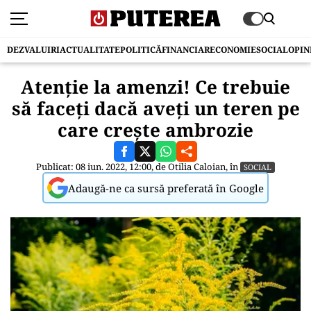
DEZVALUIRI
ACTUALITATE
POLITICĂ
FINANCIAR
ECONOMIE
SOCIAL
OPIN
Atenție la amenzi! Ce trebuie
să faceți dacă aveți un teren pe
care crește ambrozie
Publicat: 08 iun. 2022, 12:00, de
Otilia Caloian
, în
SOCIAL
Adaugă-ne ca sursă preferată în Google