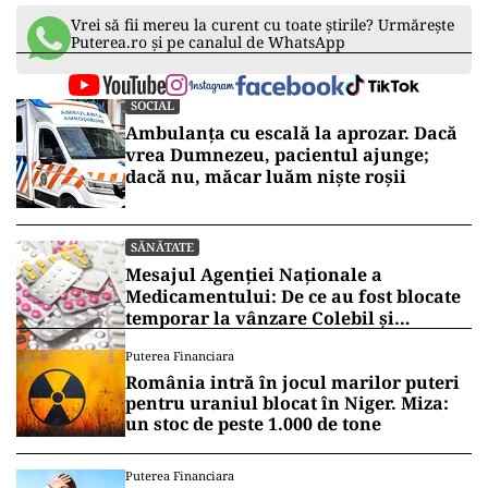
Vrei să fii mereu la curent cu toate știrile? Urmărește
Puterea.ro și pe canalul de WhatsApp
SOCIAL
Ambulanța cu escală la aprozar. Dacă
vrea Dumnezeu, pacientul ajunge;
dacă nu, măcar luăm niște roșii
SĂNĂTATE
Mesajul Agenției Naționale a
Medicamentului: De ce au fost blocate
temporar la vânzare Colebil și
Panzcebil
Puterea Financiara
România intră în jocul marilor puteri
pentru uraniul blocat în Niger. Miza:
un stoc de peste 1.000 de tone
Puterea Financiara