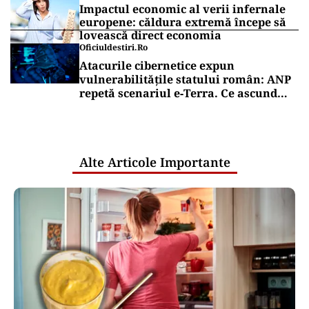
Impactul economic al verii infernale
europene: căldura extremă începe să
lovească direct economia
Oficiuldestiri.ro
Atacurile cibernetice expun
vulnerabilitățile statului român: ANP
repetă scenariul e‑Terra. Ce ascund
comunicările oficiale și cine răspunde
pentru mentenanța IT a instituțiilor
publice
Alte Articole Importante