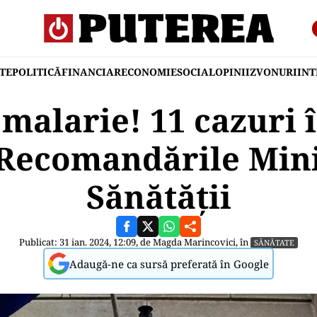
TE
POLITICĂ
FINANCIAR
ECONOMIE
SOCIAL
OPINII
ZVONURI
IN
 malarie! 11 cazuri 
 Recomandările Min
Sănătății
Publicat: 31 ian. 2024, 12:09, de
Magda Marincovici
, în
SĂNĂTATE
Adaugă-ne ca sursă preferată în Google