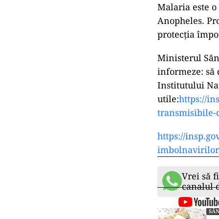
Malaria este o
Anopheles. Pro
protecția împot
Ministerul Săn
informeze: să d
Institutului N
utile:
https://i
transmisibile-
https://insp.g
imbolnavirilor
Vrei să f
canalul
SĂ