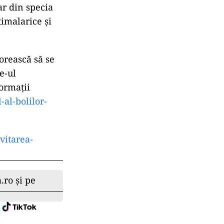
ar din specia
imalarice și
orească să se
e-ul
formații
-al-bolilor-
vitarea-
.ro și pe