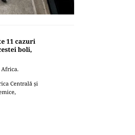
te 11 cazuri
estei boli,
 Africa.
rica Centrală și
demice,