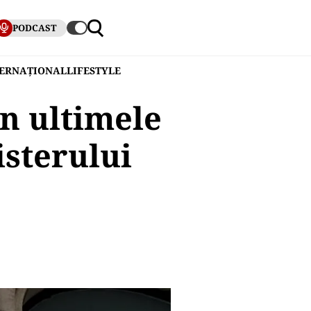
PODCAST
TERNAȚIONAL
LIFESTYLE
în ultimele
isterului