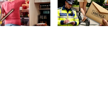
LIFESTYLE
uie pus muștarul în
Locul din România unde
pă ce l-ai deschis.
trotinetele vor fi interzi
e care mulți nu o știau
parcuri. Cine riscă ame
la 5.000 de lei
litica Cookies
Protecția Datelor Personale
Despre Noi
Publicitate
© 2026, toate drepturile rezervate puterea.ro