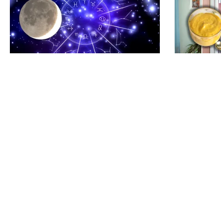
HOROSCOP
LIFESTYLE
Horoscop 9 august 2026.
Unde treb
Capricornii primesc o veste
frigider du
neașteptată, Scorpionii deschid un
Greșeala p
capitol sentimental
TOS
Po