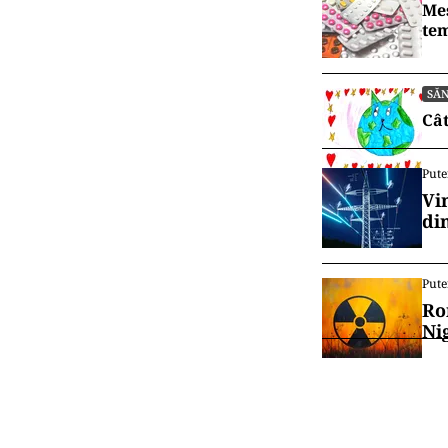
Mes
tem
SĂ
Cât
Pute
Vi
di
Pute
Ro
Ni